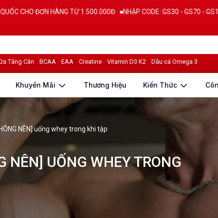
NG TỪ 1.500.000Đ
NHẬP CODE: GS30 - GS70 - GS100 giảm trực tiếp 3
ữa Tăng Cân
BCAA
EAA
Creatine
Vitamin D3 K2
Dầu cá Omega 3
Khuyến Mãi
Thương Hiệu
Kiến Thức
Cô
KHÔNG NÊN] uống whey trong khi tập
NG NÊN] UỐNG WHEY TRONG