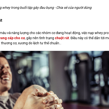
 whey trong buổi tập gây đau bụng - Chia sẻ của người dùng
út
g máu và năng lượng cho các nhóm cơ đang hoạt động, việc nạp whey prot
cung cấp cho cơ
, gây nên tình trạng
chuột rút
. Điều này có thể dẫn tới mộ
n thương cơ, xương do lệch tư thế chuẩn…