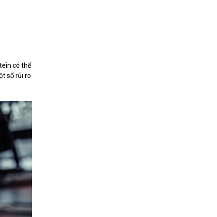
ein có thể
t số rủi ro