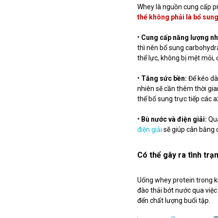
Whey là nguồn cung cấp pr
thể không phải là bổ sun
•
Cung cấp năng lượng n
thì nên bổ sung carbohydra
thể lực, không bị mệt mỏi, 
•
Tăng sức bền:
Để kéo dà
nhiên sẽ cần thêm thời gia
thể bổ sung trực tiếp các 
•
Bù nước và điện giải:
Quá
điện giải
sẽ giúp cân bằng c
Có thể gây ra tình tr
Uống whey protein trong k
đào thải bớt nước qua việc 
đến chất lượng buổi tập.