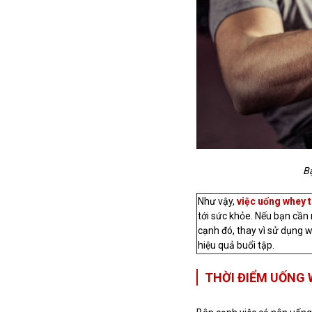
Bạ
Như vậy,
việc uống whey t
tới sức khỏe. Nếu bạn cần 
cạnh đó, thay vì sử dụng 
hiệu quả buổi tập.
THỜI ĐIỂM UỐNG