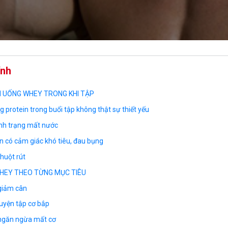
ính
ÊN UỐNG WHEY TRONG KHI TẬP
 protein trong buổi tập không thật sự thiết yếu
ình trạng mất nước
n có cảm giác khó tiêu, đau bụng
chuột rút
WHEY THEO TỪNG MỤC TIÊU
giảm cân
uyện tập cơ bắp
ngăn ngừa mất cơ