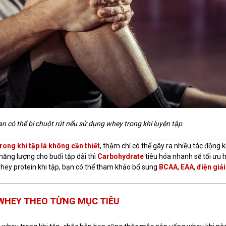
n có thể bị chuột rút nếu sử dụng whey trong khi luyện tập
rong khi tập là không cần thiết
, thậm chí có thể gây ra nhiều tác động 
năng lượng cho buổi tập dài thì
Carbohydrate
tiêu hóa nhanh sẽ tối ưu 
whey protein khi tập, bạn có thể tham khảo bổ sung
BCAA
,
EAA
,
điện giải
 WHEY THEO TỪNG MỤC TIÊU