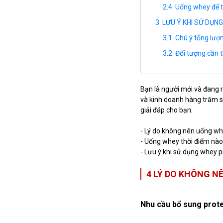
Uống whey để t
LƯU Ý KHI SỬ DỤN
Chú ý tổng lượ
Đối tượng cần 
Bạn là người mới và đang r
và kinh doanh hàng trăm s
giải đáp cho bạn:
- Lý do không nên uống wh
- Uống whey thời điểm nào
- Lưu ý khi sử dụng whey p
4 LÝ DO KHÔNG 
Nhu cầu bổ sung protei