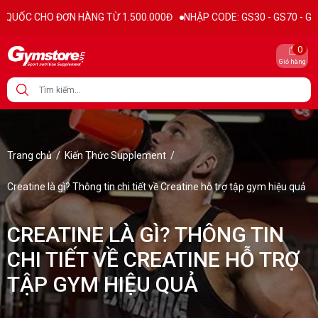
N HÀNG TỪ 1.500.000Đ
NHẬP CODE: GS30 - GS70 - GS100 giảm trực t
0
Giỏ hàng
Trang chủ
/
Kiến Thức Supplement
/
Creatine là gì? Thông tin chi tiết về Creatine hỗ trợ tập gym hiệu quả
CREATINE LÀ GÌ? THÔNG TIN
CHI TIẾT VỀ CREATINE HỖ TRỢ
TẬP GYM HIỆU QUẢ