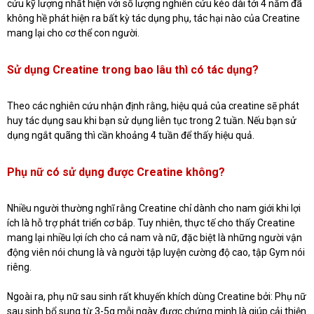
cứu kỹ lượng nhất hiện với số lượng nghiên cứu kéo dài tới 4 năm đã
không hề phát hiện ra bất kỳ tác dụng phụ, tác hại nào của Creatine
mang lại cho cơ thể con người.
Sử dụng Creatine trong bao lâu thì có tác dụng?
Theo các nghiên cứu nhận định rằng, hiệu quả của creatine sẽ phát
huy tác dụng sau khi bạn sử dụng liên tục trong 2 tuần. Nếu bạn sử
dụng ngắt quãng thì cần khoảng 4 tuần để thấy hiệu quả.
Phụ nữ có sử dụng được Creatine không?
Nhiều người thường nghĩ rằng Creatine chỉ dành cho nam giới khi lợi
ích là hỗ trợ phát triển cơ bắp. Tuy nhiên, thực tế cho thấy Creatine
mang lại nhiều lợi ích cho cả nam và nữ, đặc biệt là những người vận
động viên nói chung là và người tập luyện cường độ cao, tập Gym nói
riêng.
Ngoài ra, phụ nữ sau sinh rất khuyến khích dùng Creatine bởi: Phụ nữ
sau sinh bổ sung từ 3-5g mỗi ngày được chứng minh là giúp cải thiện