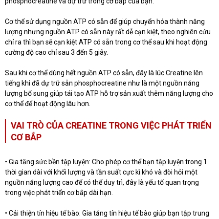
phosphocreatine và dự trữ trong cơ bắp của bạn.
Cơ thể sử dụng nguồn ATP có sẵn để giúp chuyển hóa thành năng
lượng nhưng nguồn ATP có sẵn này rất dễ cạn kiệt, theo nghiên cứu
chỉ ra thì bạn sẽ cạn kiệt ATP có sẵn trong cơ thể sau khi hoạt động
cường độ cao chỉ sau 3 đến 5 giây.
Sau khi cơ thể dùng hết nguồn ATP có sẵn, đây là lúc Creatine lên
tiếng khi đã dự trữ sẵn phosphocreatine như là một nguồn năng
lượng bổ sung giúp tái tạo ATP hỗ trợ sản xuất thêm năng lượng cho
cơ thể để hoạt động lâu hơn.
VAI TRÒ CỦA CREATINE TRONG VIỆC PHÁT TRIỂN
CƠ BẮP
• Gia tăng sức bền tập luyện: Cho phép cơ thể bạn tập luyện trong 1
thời gian dài với khối lượng và tần suất cực kì khó và đòi hỏi một
nguồn năng lượng cao để có thể duy trì, đây là yếu tố quan trọng
trong việc phát triển cơ bắp dài hạn.
• Cải thiện tín hiệu tế bào: Gia tăng tín hiệu tế bào giúp bạn tập trung