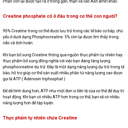
Phần còn lại được tạo ra ở trong gan, thận và các Axit amin khác.
Creatine phosphate có ở đâu trong cơ thể con người?
95% Creatine trong cơ thể được lưu trữ trong các tế bào cơ bắp, chủ
yếu ở dưới dạng Phosphocreatine. 5% còn lại được tìm thấy trong
não và tinh hoàn.
Khi bạn bổ sung Creatine thông qua nguồn thực phẩm tự nhiên hay
thực phẩm bổ sung đồng nghĩa với việc bạn đang tăng lượng
phosphocreatine dự trữ. Đây là một dạng năng lượng dự trữ trong tế
bào, hỗ trợ giúp cơ thể sản xuất nhiều phần tử năng lượng cao được
gọi là ATP ( Adenosin triphosphat )
Để dễ hình dung hơn, ATP như một đơn vị tiền tệ của cơ thể để duy trì
hoạt động. Khi bạn có nhiều ATP hơn trong cơ thể, bạn sẽ có nhiều
năng lượng hơn để tập luyện.
Thực phẩm tự nhiên chứa Creatine