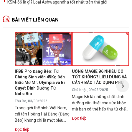
KSM-66 là gì? Loại Ashwagandha tốt nhất trên thế giới
BÀI VIẾT LIÊN QUAN
N
1
T
C
B
d
IFBB Pro Đăng Béo: Từ
UỐNG MAGIE B6 NHIỀU CÓ
đ
Chàng Sinh viên 45Kg Đến
TỐT KHÔNG? LIỀU DÙNG VÀ
s
Giấc Mơ Mr. Olympia và Bí
CẢNH BÁO TÁC DỤNG PHỤ
Đ
g
Quyết Dinh Dưỡng Từ
Chủ Nhật, 09/03/2025
NutraBio
Magie B6 là những chất dinh
Thứ Ba, 03/03/2026
dưỡng cần thiết cho sức khỏe
Trong giới thể hình Việt Nam,
mà bạn có thể hấp thụ từ chế
cái tên Hoàng Hải Đăng (Đăng
độ ăn uống hàng ngày hoặc...
Đọc tiếp
Béo) không chỉ là một biểu
tượng về cơ bắp mà còn là
Đọc tiếp