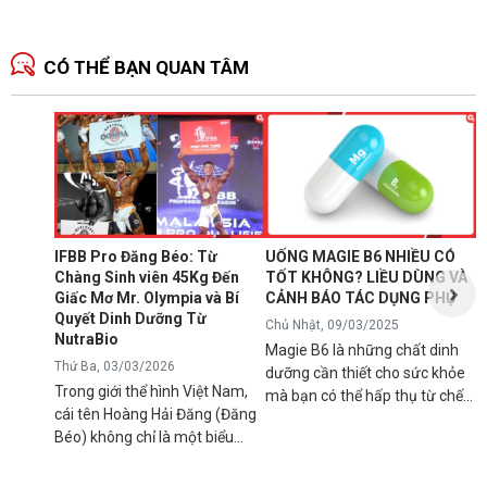
minh...
CÓ THỂ BẠN QUAN TÂM
N
1
T
C
B
d
IFBB Pro Đăng Béo: Từ
UỐNG MAGIE B6 NHIỀU CÓ
đ
Chàng Sinh viên 45Kg Đến
TỐT KHÔNG? LIỀU DÙNG VÀ
s
Giấc Mơ Mr. Olympia và Bí
CẢNH BÁO TÁC DỤNG PHỤ
g
Quyết Dinh Dưỡng Từ
Chủ Nhật, 09/03/2025
B
NutraBio
Magie B6 là những chất dinh
k
Thứ Ba, 03/03/2026
dưỡng cần thiết cho sức khỏe
k
Trong giới thể hình Việt Nam,
mà bạn có thể hấp thụ từ chế
5
cái tên Hoàng Hải Đăng (Đăng
độ ăn uống hàng ngày hoặc
h
Béo) không chỉ là một biểu
qua việc sử dụng các loại thực
n
tượng về cơ bắp mà còn là
phẩm bổ sung để tránh các rối
l
minh chứng cho ý chí vươn lên