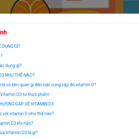
ính
C DỤNG GÌ?
ì?
tác dụng gì?
 D3 NHƯ THẾ NÀO?
ời có liên quan gì đến việc cung cấp đủ vitamin D?
 Vitamin D3 từ thực phẩm
THƯỜNG GẶP VỀ VITAMIN D3
c với vitamin D như thế nào?
tamin D3 khi nào?
ủa Vitamin D3 là gì?