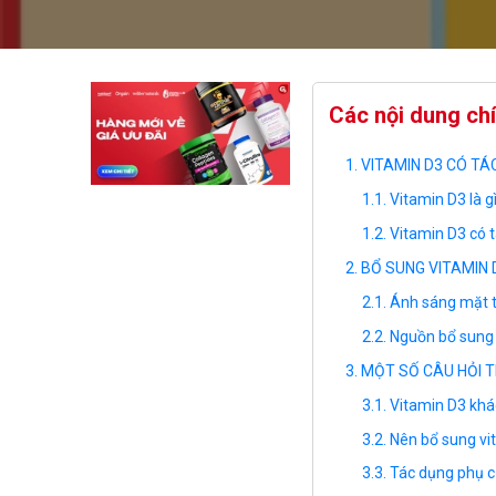
Các nội dung ch
VITAMIN D3 CÓ TÁ
Vitamin D3 là g
Vitamin D3 có 
BỔ SUNG VITAMIN
Ánh sáng mặt tr
Nguồn bổ sung
MỘT SỐ CÂU HỎI 
Vitamin D3 khá
Nên bổ sung vi
Tác dụng phụ c