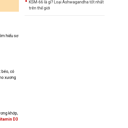
KSM-66 là gì? Loại Ashwagandha tốt nhất
trên thế giới
ìm hiểu sơ
t béo, có
cho xương
ương khớp,
itamin D3