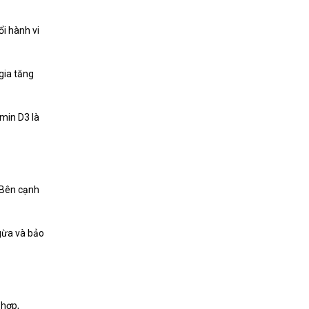
ổi hành vi
gia tăng
amin D3 là
 Bên cạnh
ngừa và bảo
 hợp,