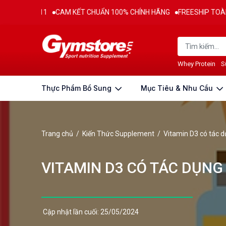
11
CAM KẾT CHUẨN 100% CHÍNH HÃNG
FREESHIP TOÀN QUỐC CHO 
Whey Protein
S
Thực Phẩm Bổ Sung
Mục Tiêu & Nhu Cầu
Trang chủ
/
Kiến Thức Supplement
/
Vitamin D3 có tác d
VITAMIN D3 CÓ TÁC DỤNG
Cập nhật lần cuối: 25/05/2024