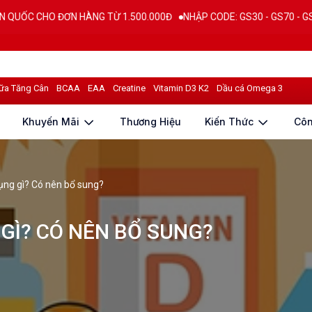
ĐƠN HÀNG TỪ 1.500.000Đ
NHẬP CODE: GS30 - GS70 - GS100 giảm trực 
ữa Tăng Cân
BCAA
EAA
Creatine
Vitamin D3 K2
Dầu cá Omega 3
Khuyến Mãi
Thương Hiệu
Kiến Thức
Cô
ụng gì? Có nên bổ sung?
 GÌ? CÓ NÊN BỔ SUNG?