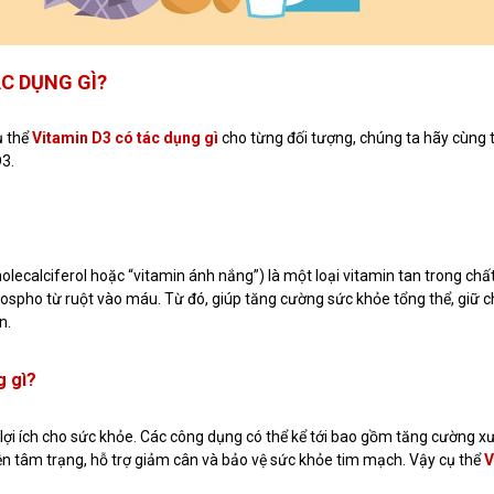
ÁC DỤNG GÌ?
ụ thể
Vitamin D3 có tác dụng gì
cho từng đối tượng, chúng ta hãy cùng t
D3.
olecalciferol hoặc “vitamin ánh nắng”) là một loại vitamin tan trong chấ
hospho từ ruột vào máu. Từ đó, giúp tăng cường sức khỏe tổng thể, giữ 
n.
g gì?
 lợi ích cho sức khỏe. Các công dụng có thể kể tới bao gồm tăng cường x
ện tâm trạng, hỗ trợ giảm cân và bảo vệ sức khỏe tim mạch. Vậy cụ thể
V