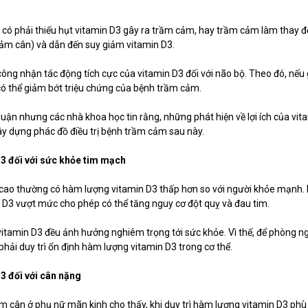
u có phải thiếu hụt vitamin D3 gây ra trầm cảm, hay trầm cảm làm thay đ
iảm cân) và dẫn đến suy giảm vitamin D3.
ông nhận tác động tích cực của vitamin D3 đối với não bộ. Theo đó, nếu 
có thể giảm bớt triệu chứng của bệnh trầm cảm.
luận nhưng các nhà khoa học tin rằng, những phát hiện về lợi ích của vit
 xây dựng phác đồ điều trị bệnh trầm cảm sau này.
3 đối với sức khỏe tim mạch
 cao thường có hàm lượng vitamin D3 thấp hơn so với người khỏe mạnh.
 D3 vượt mức cho phép có thể tăng nguy cơ đột quỵ và đau tim.
 vitamin D3 đều ảnh hưởng nghiêm trọng tới sức khỏe. Vì thế, để phòng 
hải duy trì ổn định hàm lượng vitamin D3 trong cơ thể.
3 đối với cân nặng
m cân ở phụ nữ mãn kinh cho thấy, khi duy trì hàm lượng vitamin D3 phù