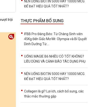
NÊN UỐNG BIOTIN 5000 HAY 10000 MCG
ĐỂ ĐẠT HIỆU QUẢ TỐT NHẤT?
vượt trội
THỰC PHẨM BỔ SUNG
IFBB Pro Đăng Béo: Từ Chàng Sinh viên
45Kg Đến Giấc Mơ Mr. Olympia và Bí Quyết
Dinh Dưỡng Từ...
UỐNG MAGIE B6 NHIỀU CÓ TỐT KHÔNG?
LIỀU DÙNG VÀ CẢNH BÁO TÁC DỤNG PHỤ
NÊN UỐNG BIOTIN 5000 HAY 10000 MCG
ĐỂ ĐẠT HIỆU QUẢ TỐT NHẤT?
Collagen là gì? Lợi ích, cách bổ sung, các
thắc mắc thường gặp