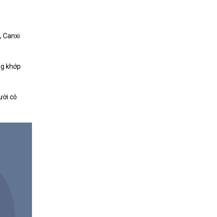
, Canxi
ng khớp
ười có