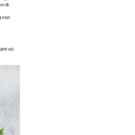
ảm đi.
là một
bệnh còi