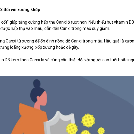
3 đối với xương khớp
g cốt” giúp tăng cường hấp thụ Canxi ở ruột non. Nếu thiếu hụt vitamin D3
ể được hấp thụ vào máu, dẫn đến Canxi trong máu suy giảm.
động Canxi từ xương để ổn định nồng độ Canxi trong máu. Hậu quả là xươ
h trạng loãng xương, xốp xương hoặc dễ gãy.
min D3 kèm theo Canxi là vô cùng cần thiết đối với người cao tuổi hoặc ng