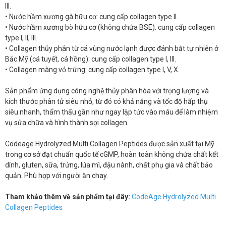
III.
• Nước hầm xương gà hữu cơ: cung cấp collagen type II.
• Nước hầm xương bò hữu cơ (không chứa BSE): cung cấp collagen
type I, II, III.
• Collagen thủy phân từ cá vùng nước lạnh được đánh bắt tự nhiên ở
Bắc Mỹ (cá tuyết, cá hồng): cung cấp collagen type I, III.
• Collagen màng vỏ trứng: cung cấp collagen type I, V, X.
Sản phẩm ứng dụng công nghệ thủy phân hóa với trọng lượng và
kích thước phân tử siêu nhỏ, từ đó có khả năng và tốc độ hấp thụ
siêu nhanh, thẩm thấu gần như ngay lập tức vào máu để làm nhiệm
vụ sửa chữa và hình thành sợi collagen.
Codeage Hydrolyzed Multi Collagen Peptides được sản xuất tại Mỹ
trong cơ sở đạt chuẩn quốc tế cGMP, hoàn toàn không chứa chất kết
dính, gluten, sữa, trứng, lúa mì, đậu nành, chất phụ gia và chất bảo
quản. Phù hợp với người ăn chay.
Tham khảo thêm về sản phẩm tại đây:
CodeAge Hydrolyzed Multi
Collagen Peptides