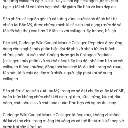
9000mg collagen type I và III. Đây là hai type collagen (đặc biệt là
type I) tốt nhất và thích hợp nhất để giảm lão hóa và làm đẹp da.
Sản phẩm có nguồn gốc từ cá trắng vùng nước lạnh đánh bắt tự
nhiên tại Bắc Mỹ, được chứng minh là có sinh khả dụng (mức độ và
tốc độ hấp thụ) cao hơn 1.5 lần so với collagen lấy từ heo, bò, gà.
Đặc biệt, Codeage Wild Caught Marine Collagen Peptides được ứng
dụng công nghệ thủy phân hiện đại để phá vỡ phân tử lớn thành
những phân tử siêu nhỏ. Chúng được gọi là Collagen Peptides
(collagen thủy phân) và có khả năng hấp thụ đột phá hơn hẳn so với
collagen thông thường, đồng thời hạn chế tối đa tình trạng nổi mụn,
táo bón, khó chịu dạ dày mà nhiều người gặp phải khi bổ sung
collagen.
Sản phẩm được sản xuất tại Mỹ trong cơ sở đạt chuẩn quốc tế cGMP,
hoàn toàn không chứa chất kết dính, gluten, sữa, trứng, lúa mì, đậu
nành, chất phụ gia và chất bảo quản. Phù hợp với người ăn chay.
Codeage Wild Caught Marine Collagen không mùi, không vị, không
để lại vị khó chịu trong miệng khi uống và có thể thoải mái kết hợp với
nước trái cây, sữa tươi,...