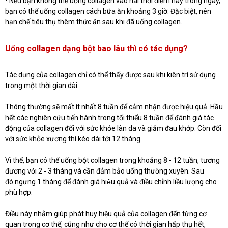
• Nếu bạn không thể uống collagen vào hai thời điểm này trong ngày,
bạn có thể uống collagen cách bữa ăn khoảng 3 giờ. Đặc biệt, nên
hạn chế tiêu thụ thêm thức ăn sau khi đã uống collagen.
Uống collagen dạng bột bao lâu thì có tác dụng?
Tác dụng của collagen chỉ có thể thấy được sau khi kiên trì sử dụng
trong một thời gian dài.
Thông thường sẽ mất ít nhất 8 tuần để cảm nhận được hiệu quả. Hầu
hết các nghiên cứu tiến hành trong tối thiểu 8 tuần để đánh giá tác
động của collagen đối với sức khỏe làn da và giảm đau khớp.
Còn đối
với sức khỏe xương thì kéo dài tới 12 tháng.
Vì thế, bạn có thể uống bột collagen trong khoảng 8 - 12 tuần, tương
đương với 2 - 3 tháng và cần đảm bảo uống thường xuyên. Sau
đó ngưng 1 tháng để đánh giá hiệu quả và điều chỉnh liều lượng cho
phù hợp.
Điều này nhằm giúp phát huy hiệu quả của collagen đến từng cơ
quan trong cơ thể, cũng như cho cơ thể có thời gian hấp thụ hết,