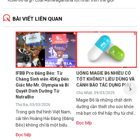
KSM-66 là gì? Loại Ashwagandha tốt nhất trên thế giới
BÀI VIẾT LIÊN QUAN
N
1
T
C
B
d
IFBB Pro Đăng Béo: Từ
UỐNG MAGIE B6 NHIỀU CÓ
đ
Chàng Sinh viên 45Kg Đến
TỐT KHÔNG? LIỀU DÙNG VÀ
s
Giấc Mơ Mr. Olympia và Bí
CẢNH BÁO TÁC DỤNG PHỤ
Đ
g
Quyết Dinh Dưỡng Từ
Chủ Nhật, 09/03/2025
NutraBio
Magie B6 là những chất dinh
Thứ Ba, 03/03/2026
dưỡng cần thiết cho sức khỏe
Trong giới thể hình Việt Nam,
mà bạn có thể hấp thụ từ chế
cái tên Hoàng Hải Đăng (Đăng
độ ăn uống hàng ngày hoặc...
Đọc tiếp
Béo) không chỉ là một biểu
tượng về cơ bắp mà còn là
Đọc tiếp
minh...