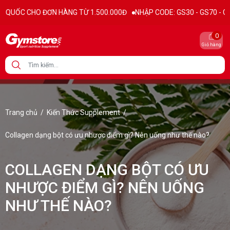
 HÀNG TỪ 1.500.000Đ
NHẬP CODE: GS30 - GS70 - GS100 giảm trực tiế
0
Giỏ hàng
Trang chủ
/
Kiến Thức Supplement
/
Collagen dạng bột có ưu nhược điểm gì? Nên uống như thế nào?
COLLAGEN DẠNG BỘT CÓ ƯU
NHƯỢC ĐIỂM GÌ? NÊN UỐNG
NHƯ THẾ NÀO?