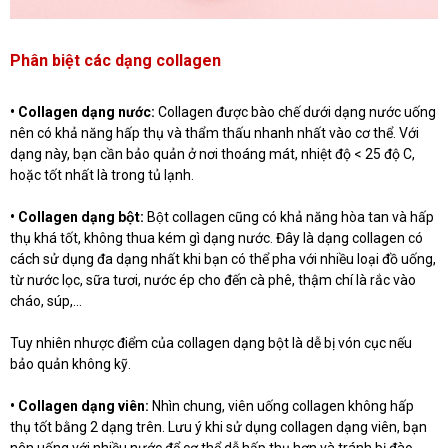
Phân biệt các dạng collagen
• Collagen dạng nước:
Collagen được bào chế dưới dạng nước uống
nên có khả năng hấp thụ và thẩm thấu nhanh nhất vào cơ thể. Với
dạng này, bạn cần bảo quản ở nơi thoáng mát, nhiệt độ < 25 độ C,
hoặc tốt nhất là trong tủ lạnh.
• Collagen dạng bột:
Bột collagen cũng có khả năng hòa tan và hấp
thụ khá tốt, không thua kém gì dạng nước. Đây là dạng collagen có
cách sử dụng đa dạng nhất khi bạn có thể pha với nhiều loại đồ uống,
từ nước lọc, sữa tươi, nước ép cho đến cà phê, thậm chí là rắc vào
cháo, súp,...
Tuy nhiên nhược điểm của collagen dạng bột là dễ bị vón cục nếu
bảo quản không kỹ.
• Collagen dạng viên:
Nhìn chung, viên uống collagen không hấp
thụ tốt bằng 2 dạng trên. Lưu ý khi sử dụng collagen dạng viên, bạn
nên uống với nhiều nước để cơ thể dễ hấp thụ hơn và tránh bị đào