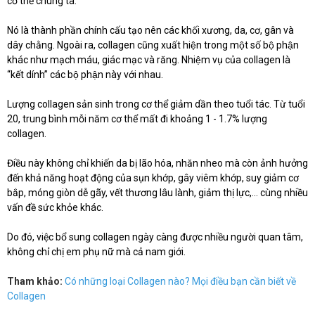
cơ thể chúng ta.
Nó là thành phần chính cấu tạo nên các khối xương, da, cơ, gân và
dây chằng. Ngoài ra, collagen cũng xuất hiện trong một số bộ phận
khác như mạch máu, giác mạc và răng.
Nhiệm vụ của collagen là
“kết dính” các bộ phận này với nhau.
Lượng collagen sản sinh trong cơ thể giảm dần theo tuổi tác. Từ tuổi
20, trung bình mỗi năm cơ thể mất đi khoảng 1 - 1.7% lượng
collagen.
Điều này không chỉ khiến da bị lão hóa, nhăn nheo mà còn ảnh hưởng
đến khả năng hoạt động của sụn khớp, gây viêm khớp, suy giảm cơ
bắp, móng giòn dễ gãy, vết thương lâu lành, giảm thị lực,... cùng nhiều
vấn đề sức khỏe khác.
Do đó, việc bổ sung collagen ngày càng được nhiều người quan tâm,
không chỉ chị em phụ nữ mà cả nam giới.
Tham khảo:
Có những loại Collagen nào? Mọi điều bạn cần biết về
Collagen