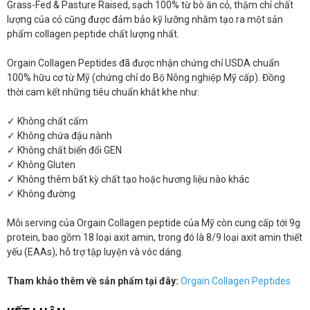
Grass-Fed & Pasture Raised, sạch 100% từ bò ăn cỏ, thậm chí chất
lượng của cỏ cũng được đảm bảo kỹ lưỡng nhằm tạo ra một sản
phẩm collagen peptide chất lượng nhất.
Orgain Collagen Peptides đã được nhận chứng chỉ USDA chuẩn
100% hữu cơ từ Mỹ (chứng chỉ do Bộ Nông nghiệp Mỹ cấp). Đồng
thời cam kết những tiêu chuẩn khắt khe như:
✓ Không chất cấm
✓ Không chứa đậu nành
✓ Không chất biến đổi GEN
✓ Không Gluten
✓ Không thêm bất kỳ chất tạo hoặc hương liệu nào khác
✓ Không đường
Mỗi serving của Orgain Collagen peptide của Mỹ còn cung cấp tới 9g
protein, bao gồm 18 loại axit amin, trong đó là 8/9 loại axit amin thiết
yếu (EAAs), hỗ trợ tập luyện và vóc dáng.
Tham khảo thêm về sản phẩm tại đây:
Orgain Collagen Peptides