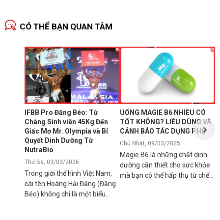
CÓ THỂ BẠN QUAN TÂM
N
1
T
C
B
d
IFBB Pro Đăng Béo: Từ
UỐNG MAGIE B6 NHIỀU CÓ
đ
Chàng Sinh viên 45Kg Đến
TỐT KHÔNG? LIỀU DÙNG VÀ
s
Giấc Mơ Mr. Olympia và Bí
CẢNH BÁO TÁC DỤNG PHỤ
g
Quyết Dinh Dưỡng Từ
Chủ Nhật, 09/03/2025
B
NutraBio
Magie B6 là những chất dinh
k
Thứ Ba, 03/03/2026
dưỡng cần thiết cho sức khỏe
k
Trong giới thể hình Việt Nam,
mà bạn có thể hấp thụ từ chế
5
cái tên Hoàng Hải Đăng (Đăng
độ ăn uống hàng ngày hoặc
h
Béo) không chỉ là một biểu
qua việc sử dụng các loại thực
n
tượng về cơ bắp mà còn là
phẩm bổ sung để tránh các rối
l
minh chứng cho ý chí vươn lên
loạn sức khỏe có thể xảy ra