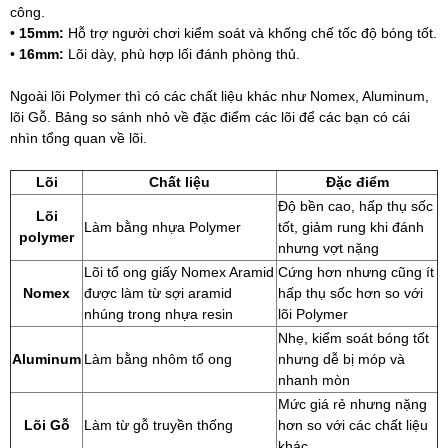
công.
•
15mm:
Hỗ trợ người chơi kiểm soát và khống chế tốc độ bóng tốt.
•
16mm:
Lõi dày, phù hợp lối đánh phòng thủ.
Ngoài lõi Polymer thì có các chất liệu khác như Nomex, Aluminum,
lõi Gỗ. Bảng so sánh nhỏ về đặc điểm các lõi để các bạn có cái
nhìn tổng quan về lõi.
Lõi
Chất liệu
Đặc điểm
Độ bền cao, hấp thụ sốc
Lõi
Làm bằng nhựa Polymer
tốt, giảm rung khi đánh
polymer
nhưng vợt nặng
Lõi tổ ong giấy Nomex Aramid
Cứng hơn nhưng cũng ít
Nomex
được làm từ sợi aramid
hấp thụ sốc hơn so với
nhúng trong nhựa resin
lõi Polymer
Nhẹ, kiểm soát bóng tốt
Aluminum
Làm bằng nhôm tổ ong
nhưng dễ bị móp và
nhanh mòn
Mức giá rẻ nhưng nặng
Lõi Gỗ
Làm từ gỗ truyền thống
hơn so với các chất liệu
khác