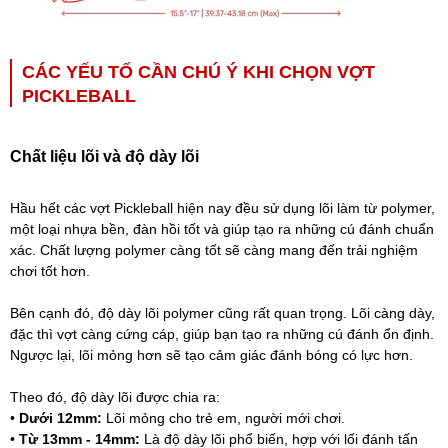
CÁC YẾU TỐ CẦN CHÚ Ý KHI CHỌN VỢT
PICKLEBALL
Chất liệu lõi và độ dày lõi
Hầu hết các vợt Pickleball hiện nay đều sử dụng lõi làm từ polymer,
một loại nhựa bền, đàn hồi tốt và giúp tạo ra những cú đánh chuẩn
xác. Chất lượng polymer càng tốt sẽ càng mang đến trải nghiệm
chơi tốt hơn.
Bên cạnh đó, độ dày lõi polymer cũng rất quan trọng. Lõi càng dày,
đặc thì vợt càng cứng cáp, giúp bạn tạo ra những cú đánh ổn định.
Ngược lại, lõi mỏng hơn sẽ tạo cảm giác đánh bóng có lực hơn.
Theo đó, độ dày lõi được chia ra:
•
Dưới 12mm:
Lõi mỏng cho trẻ em, người mới chơi.
•
Từ 13mm - 14mm:
Là độ dày lõi phổ biến, hợp với lối đánh tấn