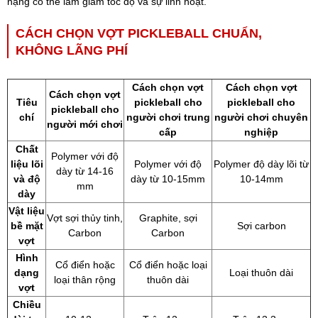
nặng có thể làm giảm tốc độ và sự linh hoạt.
CÁCH CHỌN VỢT PICKLEBALL CHUẨN,
KHÔNG LÃNG PHÍ
Cách chọn vợt
Cách chọn vợt
Cách chọn vợt
Tiêu
pickleball cho
pickleball cho
pickleball cho
chí
người chơi trung
người chơi chuyên
người mới chơi
cấp
nghiệp
Chất
Polymer với độ
liệu lõi
Polymer với độ
Polymer độ dày lõi từ
dày từ 14-16
và độ
dày từ 10-15mm
10-14mm
mm
dày
Vật liệu
Vợt sợi thủy tinh,
Graphite, sợi
bề mặt
Sợi carbon
Carbon
Carbon
vợt
Hình
Cổ điển hoặc
Cổ điển hoặc loại
dạng
Loại thuôn dài
loại thân rộng
thuôn dài
vợt
Chiều