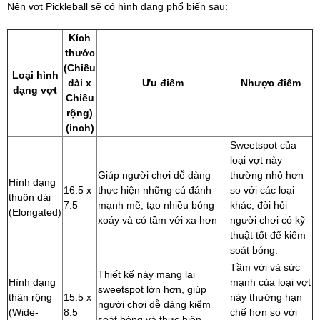
Nên vợt Pickleball sẽ có hình dạng phổ biến sau:
Kích
thước
(Chiều
Loại hình
dài x
Ưu điểm
Nhược điểm
dạng vợt
Chiều
rộng)
(inch)
Sweetspot của
loại vợt này
Giúp người chơi dễ dàng
thường nhỏ hơn
Hình dạng
16.5 x
thực hiện những cú đánh
so với các loại
thuôn dài
7.5
mạnh mẽ, tạo nhiều bóng
khác, đòi hỏi
(Elongated)
xoáy và có tầm với xa hơn
người chơi có kỹ
thuật tốt để kiểm
soát bóng.
Tầm với và sức
Thiết kế này mang lại
Hình dạng
mạnh của loại vợt
sweetspot lớn hơn, giúp
thân rộng
15.5 x
này thường hạn
người chơi dễ dàng kiểm
(Wide-
8.5
chế hơn so với
soát bóng và thực hiện