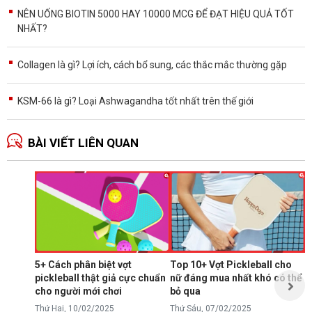
NÊN UỐNG BIOTIN 5000 HAY 10000 MCG ĐỂ ĐẠT HIỆU QUẢ TỐT
NHẤT?
Collagen là gì? Lợi ích, cách bổ sung, các thắc mắc thường gặp
KSM-66 là gì? Loại Ashwagandha tốt nhất trên thế giới
BÀI VIẾT LIÊN QUAN
3
M
T
B
đ
d
5+ Cách phân biệt vợt
Top 10+ Vợt Pickleball cho
d
pickleball thật giả cực chuẩn
nữ đáng mua nhất khó có thể
Đ
T
cho người mới chơi
bỏ qua
Thứ Hai, 10/02/2025
Thứ Sáu, 07/02/2025