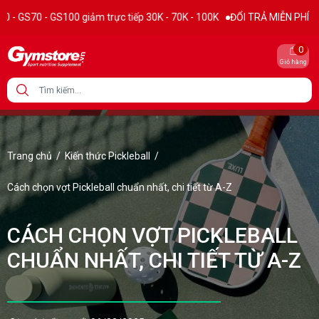
0 giảm trực tiếp 30K - 70K - 100K
ĐỔI TRẢ MIỄN PHÍ 15 NGÀY
THƯ
0
Giỏ hàng
Trang chủ
/
Kiến thức Pickleball
/
Cách chọn vợt Pickleball chuẩn nhất, chi tiết từ A-Z
CÁCH CHỌN VỢT PICKLEBALL
CHUẨN NHẤT, CHI TIẾT TỪ A-Z