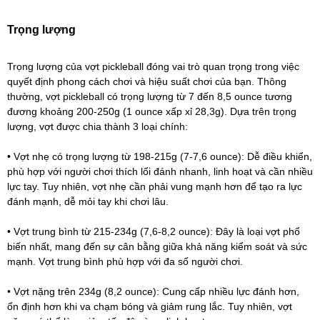
Trọng lượng
Trọng lượng của vợt pickleball đóng vai trò quan trọng trong việc
quyết định phong cách chơi và hiệu suất chơi của bạn. Thông
thường, vợt pickleball có trọng lượng từ 7 đến 8,5 ounce tương
đương khoảng 200-250g (1 ounce xấp xỉ 28,3g). Dựa trên trọng
lượng, vợt được chia thành 3 loại chính:
• Vợt nhẹ có trọng lượng từ 198-215g (7-7,6 ounce): Dễ điều khiển,
phù hợp với người chơi thích lối đánh nhanh, linh hoạt và cần nhiều
lực tay. Tuy nhiên, vợt nhẹ cần phải vung mạnh hơn để tạo ra lực
đánh mạnh, dễ mỏi tay khi chơi lâu.
• Vợt trung bình từ 215-234g (7,6-8,2 ounce): Đây là loại vợt phổ
biến nhất, mang đến sự cân bằng giữa khả năng kiểm soát và sức
mạnh. Vợt trung bình phù hợp với đa số người chơi.
• Vợt nặng trên 234g (8,2 ounce): Cung cấp nhiều lực đánh hơn,
ổn định hơn khi va chạm bóng và giảm rung lắc. Tuy nhiên, vợt