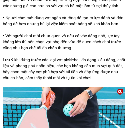
xác nhưng giá cao hơn so với vợt có bề mặt làm từ sợi thủy tinh.
• Người chơi mới dùng vợt ngắn và rộng để tạo ra lực đánh và đón
bóng dễ hơn nhưng bù lại việc kiểm soát bóng sẽ khó khăn hơn.
• Với người chơi mới chưa quen và nếu có vóc dáng nhỏ, lực tay
không lớn thì nên chọn vợt nhẹ đến vừa để quen cách chơi trước
cũng như hạn chế tối đa chấn thương.
Lưu ý khi đứng trước các loại vợt pickleball đa dạng kiểu dáng, chất
liệu và phong phú nhãn hiệu, các bạn không cần mua vợt quá đắt,
hãy chọn một cây vợt phù hợp với túi tiền và đáp ứng được nhu
cầu cơ bản, cảm thấy thoải mái và tự tin khi chơi.