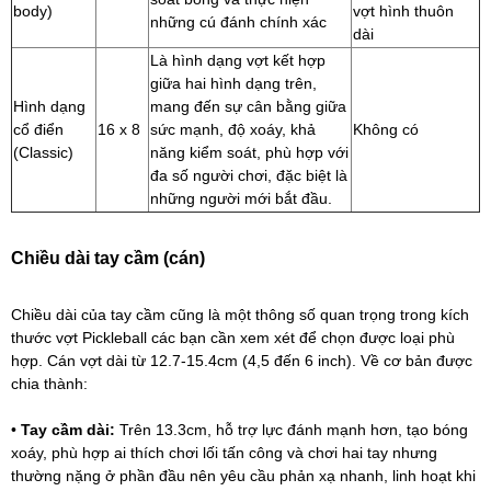
body)
vợt hình thuôn
những cú đánh chính xác
dài
Là hình dạng vợt kết hợp
giữa hai hình dạng trên,
Hình dạng
mang đến sự cân bằng giữa
cổ điển
16 x 8
sức mạnh, độ xoáy, khả
Không có
(Classic)
năng kiểm soát, phù hợp với
đa số người chơi, đặc biệt là
những người mới bắt đầu.
Chiều dài tay cầm (cán)
Chiều dài của tay cầm cũng là một thông số quan trọng trong kích
thước vợt Pickleball các bạn cần xem xét để chọn được loại phù
hợp. Cán vợt dài từ 12.7-15.4cm (4,5 đến 6 inch). Về cơ bản được
chia thành:
•
Tay cầm dài:
Trên 13.3cm, hỗ trợ lực đánh mạnh hơn, tạo bóng
xoáy, phù hợp ai thích chơi lối tấn công và chơi hai tay nhưng
thường nặng ở phần đầu nên yêu cầu phản xạ nhanh, linh hoạt khi