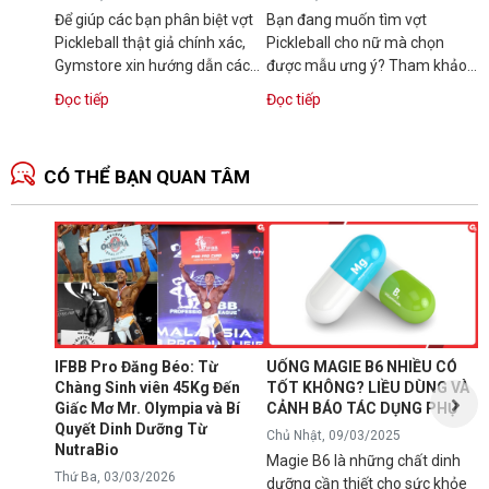
Để giúp các bạn phân biệt vợt
Bạn đang muốn tìm vợt
Pickleball thật giả chính xác,
Pickleball cho nữ mà chọn
Gymstore xin hướng dẫn các
được mẫu ưng ý? Tham khảo
bạn một số mẹo phân biệt vợt
ngay bài viết này với những
Đọc tiếp
Đọc tiếp
Pickleball chính...
chia sẻ cách chọn...
CÓ THỂ BẠN QUAN TÂM
N
1
T
C
B
d
IFBB Pro Đăng Béo: Từ
UỐNG MAGIE B6 NHIỀU CÓ
đ
Chàng Sinh viên 45Kg Đến
TỐT KHÔNG? LIỀU DÙNG VÀ
s
Giấc Mơ Mr. Olympia và Bí
CẢNH BÁO TÁC DỤNG PHỤ
g
Quyết Dinh Dưỡng Từ
Chủ Nhật, 09/03/2025
B
NutraBio
Magie B6 là những chất dinh
k
Thứ Ba, 03/03/2026
dưỡng cần thiết cho sức khỏe