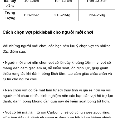
dài tay
10-12cm
Trên 12 cm
Trên 13,3cm
cầm
Trọng
198-234g
215-234g
234-250g
lượng
Cách chọn vợt pickleball cho người mới chơi
Với những người mới chơi, các bạn nên lưu ý chọn vợt có những
đặc điểm sau:
• Người mới chơi nên chọn vợt có lõi dày khoảng 16mm vì vợt sẽ
mang đến cảm giác êm ái, dễ kiểm soát, ổn định lực, giúp giảm
thiểu rung lắc khi đánh bóng lệch tâm, tạo cảm giác chắc chắn và
tự tin cho người chơi.
• Nên chọn vợt có bề mặt làm từ sợi thủy tinh vì giá rẻ hơn và với
người mới chưa nhiều kinh nghiệm nên các bạn cần vợt hỗ trợ lực
đánh, đánh bóng không cần quá nảy để kiểm soát bóng tốt hơn.
• Vợt có bề mặt làm từ sợi Carbon vì sẽ có vùng sweetspot rộng,
giúp bạn đón và đánh tốt trong trường hợp bắt bóng không chính