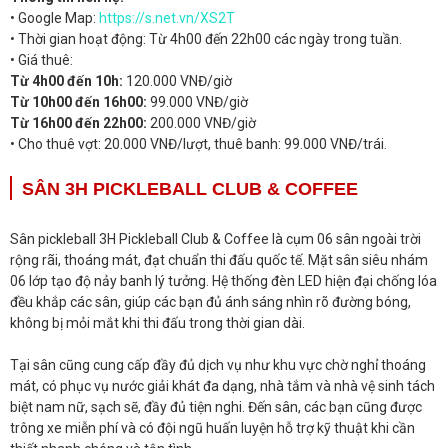
• Google Map:
https://s.net.vn/XS2T
• Thời gian hoạt động: Từ 4h00 đến 22h00 các ngày trong tuần.
• Giá thuê:
Từ 4h00 đến 10h:
120.000 VNĐ/giờ
Từ 10h00 đến 16h00:
99.000 VNĐ/giờ
Từ 16h00 đến 22h00:
200.000 VNĐ/giờ
• Cho thuê vợt: 20.000 VNĐ/lượt, thuê banh: 99.000 VNĐ/trái.
SÂN 3H PICKLEBALL CLUB & COFFEE
Sân pickleball 3H Pickleball Club & Coffee là cụm 06 sân ngoài trời
rộng rãi, thoáng mát, đạt chuẩn thi đấu quốc tế. Mặt sân siêu nhám
06 lớp tạo độ nảy banh lý tưởng. Hệ thống đèn LED hiện đại chống lóa
đều khắp các sân, giúp các bạn đủ ánh sáng nhìn rõ đường bóng,
không bị mỏi mắt khi thi đấu trong thời gian dài.
Tại sân cũng cung cấp đầy đủ dịch vụ như khu vực chờ nghỉ thoáng
mát, có phục vụ nước giải khát đa dạng, nhà tắm và nhà vệ sinh tách
biệt nam nữ, sạch sẽ, đầy đủ tiện nghi. Đến sân, các bạn cũng được
trông xe miễn phí và có đội ngũ huấn luyện hỗ trợ kỹ thuật khi cần