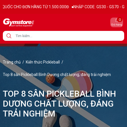
 TỪ 1.500.000Đ
NHẬP CODE: GS30 - GS70 - GS100 giảm trực tiếp 30K
0
Giỏ hàng
Trang chủ
/
Kiến thức Pickleball
/
Top 8 sân Pickleball Bình Dương chất lượng, đáng trải nghiệm
TOP 8 SÂN PICKLEBALL BÌNH
DƯƠNG CHẤT LƯỢNG, ĐÁNG
TRẢI NGHIỆM