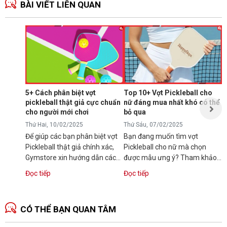
BÀI VIẾT LIÊN QUAN
3
M
T
B
đ
d
5+ Cách phân biệt vợt
Top 10+ Vợt Pickleball cho
d
pickleball thật giả cực chuẩn
nữ đáng mua nhất khó có thể
Đ
T
cho người mới chơi
bỏ qua
Thứ Hai, 10/02/2025
Thứ Sáu, 07/02/2025
Để giúp các bạn phân biệt vợt
Bạn đang muốn tìm vợt
Pickleball thật giả chính xác,
Pickleball cho nữ mà chọn
Gymstore xin hướng dẫn các
được mẫu ưng ý? Tham khảo
bạn một số mẹo phân biệt vợt
ngay bài viết này với những
Đọc tiếp
Đọc tiếp
Pickleball chính...
chia sẻ cách chọn...
CÓ THỂ BẠN QUAN TÂM