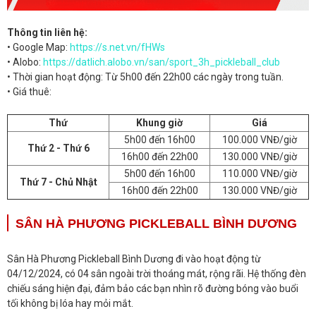
Thông tin liên hệ:
• Google Map:
https://s.net.vn/fHWs
• Alobo:
https://datlich.alobo.vn/san/sport_3h_pickleball_club
• Thời gian hoạt động: Từ 5h00 đến 22h00 các ngày trong tuần.
• Giá thuê:
Thứ
Khung giờ
Giá
5h00 đến 16h00
100.000 VNĐ/giờ
Thứ 2 - Thứ 6
16h00 đến 22h00
130.000 VNĐ/giờ
5h00 đến 16h00
110.000 VNĐ/giờ
Thứ 7 - Chủ Nhật
16h00 đến 22h00
130.000 VNĐ/giờ
SÂN HÀ PHƯƠNG PICKLEBALL BÌNH DƯƠNG
Sân Hà Phương Pickleball Bình Dương đi vào hoạt động từ
04/12/2024, có 04 sân ngoài trời thoáng mát, rộng rãi. Hệ thống đèn
chiếu sáng hiện đại, đảm bảo các bạn nhìn rõ đường bóng vào buổi
tối không bị lóa hay mỏi mắt.