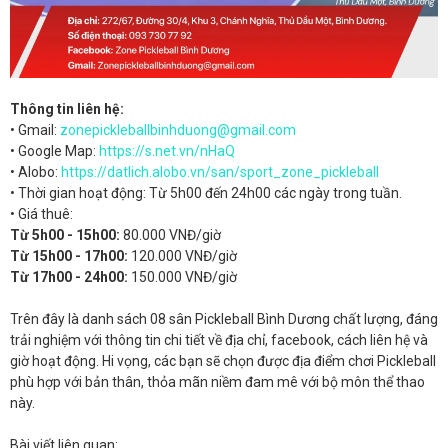
Thông tin liên hệ:
• Gmail:
zonepickleballbinhduong@gmail.com
• Google Map:
https://s.net.vn/nHaQ
• Alobo:
https://datlich.alobo.vn/san/sport_zone_pickleball
• Thời gian hoạt động: Từ 5h00 đến 24h00 các ngày trong tuần.
• Giá thuê:
Từ 5h00 - 15h00:
80.000 VNĐ/giờ
Từ 15h00 - 17h00:
120.000 VNĐ/giờ
Từ 17h00 - 24h00:
150.000 VNĐ/giờ
Trên đây là danh sách 08 sân Pickleball Bình Dương chất lượng, đáng
trải nghiệm với thông tin chi tiết về địa chỉ, facebook, cách liên hệ và
giờ hoạt động. Hi vọng, các bạn sẽ chọn được địa điểm chơi Pickleball
phù hợp với bản thân, thỏa mãn niềm đam mê với bộ môn thể thao
này.
Bài viết liên quan: