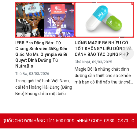
N
1
T
C
B
d
IFBB Pro Đăng Béo: Từ
UỐNG MAGIE B6 NHIỀU CÓ
đ
Chàng Sinh viên 45Kg Đến
TỐT KHÔNG? LIỀU DÙNG VÀ
s
Giấc Mơ Mr. Olympia và Bí
CẢNH BÁO TÁC DỤNG PHỤ
g
Quyết Dinh Dưỡng Từ
Chủ Nhật, 09/03/2025
B
NutraBio
Magie B6 là những chất dinh
k
Thứ Ba, 03/03/2026
dưỡng cần thiết cho sức khỏe
k
Trong giới thể hình Việt Nam,
mà bạn có thể hấp thụ từ chế
5
cái tên Hoàng Hải Đăng (Đăng
độ ăn uống hàng ngày hoặc
h
Béo) không chỉ là một biểu
qua việc sử dụng các loại thực
n
tượng về cơ bắp mà còn là
phẩm bổ sung để tránh các rối
l
minh chứng cho ý chí vươn lên
loạn sức khỏe có thể xảy ra
q
không ngừng. Từ một chàng
nếu cơ thể bị thiếu hụt chúng.
C
trai "cò hương" 45kg, Đăng Béo
Mặc dù đây là chất bổ sung
 TỪ 1.500.000Đ
NHẬP CODE: GS30 - GS70 - GS100 giảm trực tiếp 30K
B
đã chính thức ghi tên mình vào
thiết yếu nhưng vẫn có rất
c
lịch sử thể hình nước nhà với
nhiều người băn khoăn và đặt
c