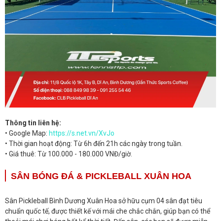
Thông tin liên hệ:
• Google Map:
https://s.net.vn/XvJo
• Thời gian hoạt động: Từ 6h đến 21h các ngày trong tuần.
• Giá thuê: Từ 100.000 - 180.000 VNĐ/giờ.
SÂN BÓNG ĐÁ & PICKLEBALL XUÂN HOA
Sân Pickleball Bình Dương Xuân Hoa sở hữu cụm 04 sân đạt tiêu
chuẩn quốc tế, được thiết kế với mái che chắc chắn, giúp bạn có thể