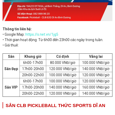
Thông tin liên hệ:
• Google Map:
https://s.net.vn/1jg5
• Thời gian hoạt động: Từ 6h00 đến 23h00 các ngày trong tuần.
• Giá thuê:
Sân
Khung giờ
Cố định
Vãng lai
6h00-17h00
80.000 VNĐ/giờ
100.000 VNĐ/giờ
Sân Đẹp
17h00-20h00
120.000 VNĐ/giờ
140.000 VNĐ/giờ
20h00-22h00
100.000 VNĐ/giờ
120.000 VNĐ/giờ
6h00-17h00
100.000 VNĐ/giờ
120.000 VNĐ/giờ
Sân VIP
17h00-20h00
140.000 VNĐ/giờ
160.000 VNĐ/giờ
20h00-22h00
120.000 VNĐ/giờ
140.000 VNĐ/giờ
SÂN CLB PICKLEBALL THỨC SPORTS DĨ AN