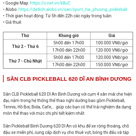
• Google Map:
https://s.net.vn/k8uC
• Alobo:
https://datlich.alobo.vn/san/sport_ha_phuong_pickleball
• Thời gian hoạt động: Từ 5h đến 22h các ngày trong tuần.
• Giá thuê:
Thứ
Khung giờ
Giá
5h00 đến 17h00
100.000 VNĐ/giờ
Thứ 2 - Thứ 6
17h00 đến 22h00
120.000 VNĐ/giờ
5h00 đến 17h00
120.000 VNĐ/giờ
Thứ 7 - Chủ Nhật
17h00 đến 22h00
150.000 VNĐ/giờ
SÂN CLB PICKLEBALL 620 DĨ AN BÌNH DƯƠNG
Sân CLB Pickleball 620 Dĩ An Bình Dương với cụm 4 sân mái che hiện
đại, nằm trong hệ thống thể thao nghỉ dưỡng bao gồm Pickleball,
Tennis, Hồ Bơi, Bida, Cafe,... giúp các bạn có thể trải nghiệm đa dạng
môn thể thao với mức chi phí tiết kiệm nhất.
Sân Pickleball Bình Dương 620 Dĩ An có khu để xe rộng thoáng, chỗ
đậu xe miễn phí, cung cấp dịch vụ cho thuê vợt, bóng thi đấu và tập