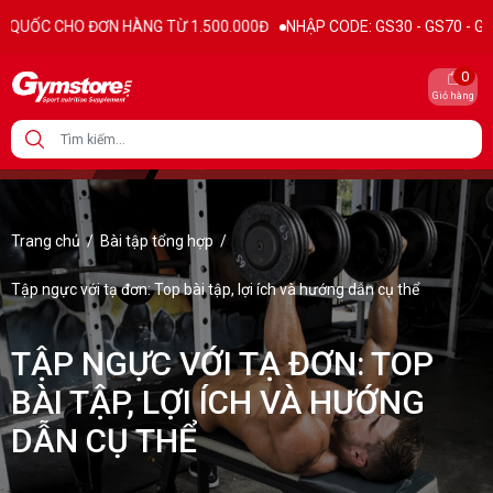
 ĐƠN HÀNG TỪ 1.500.000Đ
NHẬP CODE: GS30 - GS70 - GS100 giảm trực
0
Giỏ hàng
Trang chủ
/
Bài tập tổng hợp
/
Tập ngực với tạ đơn: Top bài tập, lợi ích và hướng dẫn cụ thể
TẬP NGỰC VỚI TẠ ĐƠN: TOP
BÀI TẬP, LỢI ÍCH VÀ HƯỚNG
DẪN CỤ THỂ