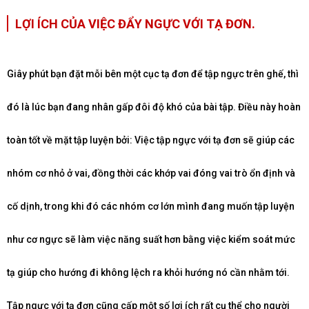
LỢI ÍCH CỦA VIỆC ĐẨY NGỰC VỚI TẠ ĐƠN.
Giây phút bạn đặt mỗi bên một cục tạ đơn để tập ngực trên ghế, thì
đó là lúc bạn đang nhân gấp đôi độ khó của bài tập. Điều này hoàn
toàn tốt về mặt tập luyện bởi: Việc tập ngực với tạ đơn sẽ giúp các
nhóm cơ nhỏ ở vai, đồng thời các khớp vai đóng vai trò ổn định và
cố dịnh, trong khi đó các nhóm cơ lớn mình đang muốn tập luyện
như cơ ngực sẽ làm việc năng suất hơn bằng việc kiểm soát mức
tạ giúp cho hướng đi không lệch ra khỏi hướng nó cần nhằm tới.
Tập ngực với tạ đơn cũng cấp một số lợi ích rất cụ thể cho người