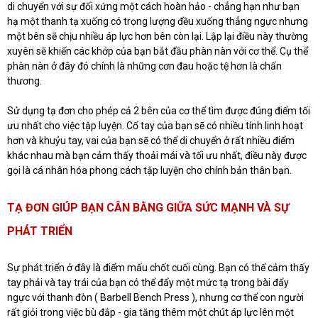
di chuyển với sự đối xứng một cách hoàn hảo - chẳng hạn như bạn
hạ một thanh tạ xuống có trọng lượng đều xuống thẳng ngực nhưng
một bên sẽ chịu nhiều áp lực hơn bên còn lại. Lập lại điều này thường
xuyên sẽ khiến các khớp của bạn bắt đầu phàn nàn với cơ thể. Cụ thể
phàn nàn ở đây đó chính là những cơn đau hoặc tệ hơn là chấn
thương.
Sử dụng tạ đơn cho phép cả 2 bên của cơ thể tìm được đúng điểm tối
ưu nhất cho việc tập luyện. Cổ tay của bạn sẽ có nhiều tính linh hoạt
hơn và khuỷu tay, vai của bạn sẽ có thể di chuyển ở rất nhiều điểm
khác nhau mà bạn cảm thấy thoải mái và tối ưu nhất, điều này được
gọi là cá nhân hóa phong cách tập luyện cho chính bản thân bạn.
TẠ ĐƠN GIÚP BẠN CÂN BẰNG GIỮA SỨC MẠNH VÀ SỰ
PHÁT TRIỂN
Sự phát triển ở đây là điểm mấu chốt cuối cùng. Bạn có thể cảm thấy
tay phải và tay trái của bạn có thể đẩy một mức tạ trong bài đẩy
ngực với thanh đòn ( Barbell Bench Press ), nhưng cơ thể con người
rất giỏi trong việc bù đắp - gia tăng thêm một chút áp lực lên một