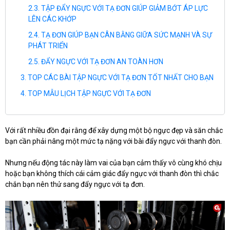
TẬP ĐẨY NGỰC VỚI TẠ ĐƠN GIÚP GIẢM BỚT ÁP LỰC
LÊN CÁC KHỚP
TẠ ĐƠN GIÚP BẠN CÂN BẰNG GIỮA SỨC MẠNH VÀ SỰ
PHÁT TRIỂN
ĐẨY NGỰC VỚI TẠ ĐƠN AN TOÀN HƠN
TOP CÁC BÀI TẬP NGỰC VỚI TẠ ĐƠN TỐT NHẤT CHO BẠN
TOP MẪU LỊCH TẬP NGỰC VỚI TẠ ĐƠN
Với rất nhiều đồn đại rằng để xây dựng một bộ ngực đẹp và săn chắc
bạn cần phải nâng một mức tạ nặng với bài đẩy ngực với thanh đòn.
Nhưng nếu động tác này làm vai của bạn cảm thấy vô cùng khó chịu
hoặc bạn không thích cái cảm giác đẩy ngực với thanh đòn thì chắc
chắn bạn nên thử sang đẩy ngực với tạ đơn.