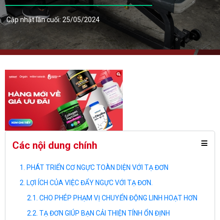
Cập nhật lần cuối: 25/05/2024
Các nội dung chính
PHÁT TRIỂN CƠ NGỰC TOÀN DIỆN VỚI TẠ ĐƠN
LỢI ÍCH CỦA VIỆC ĐẨY NGỰC VỚI TẠ ĐƠN.
CHO PHÉP PHẠM VỊ CHUYỂN ĐỘNG LINH HOẠT HƠN
TẠ ĐƠN GIÚP BẠN CẢI THIỆN TÍNH ỔN ĐỊNH