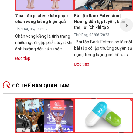
K
l
7 bài tập pilates khắc phục
Bài tập Back Extension |
t
chân vòng kiềng hiệu quả
Hướng dẫn tập luyện, biến
t
thể, lợi ích khi tập
Đ
Thứ Hai, 05/06/2023
Thứ Bảy, 03/06/2023
Chân vòng kiềng là tình trạng
Bài tập Back Extension là một
nhiều người gặp phải, tuy ít khi
bài tập cô lập thường xuyên sử
ảnh hưởng đến sức khỏe
dụng trọng lượng cơ thể và sử
nhưng lại gây mất thẩm mỹ,
Đọc tiếp
dụng với máy chuyên biệt để...
làm giảm...
Đọc tiếp
CÓ THỂ BẠN QUAN TÂM
N
1
T
C
B
d