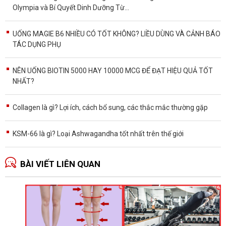
Olympia và Bí Quyết Dinh Dưỡng Từ...
UỐNG MAGIE B6 NHIỀU CÓ TỐT KHÔNG? LIỀU DÙNG VÀ CẢNH BÁO
TÁC DỤNG PHỤ
NÊN UỐNG BIOTIN 5000 HAY 10000 MCG ĐỂ ĐẠT HIỆU QUẢ TỐT
NHẤT?
Collagen là gì? Lợi ích, cách bổ sung, các thắc mắc thường gặp
KSM-66 là gì? Loại Ashwagandha tốt nhất trên thế giới
BÀI VIẾT LIÊN QUAN
B
d
p
T