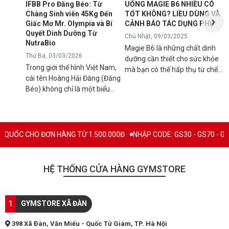
IFBB Pro Đăng Béo: Từ
UỐNG MAGIE B6 NHIỀU CÓ
đ
Chàng Sinh viên 45Kg Đến
TỐT KHÔNG? LIỀU DÙNG VÀ
s
Giấc Mơ Mr. Olympia và Bí
CẢNH BÁO TÁC DỤNG PHỤ
g
Quyết Dinh Dưỡng Từ
Chủ Nhật, 09/03/2025
B
NutraBio
Magie B6 là những chất dinh
k
Thứ Ba, 03/03/2026
dưỡng cần thiết cho sức khỏe
k
Trong giới thể hình Việt Nam,
mà bạn có thể hấp thụ từ chế
5
cái tên Hoàng Hải Đăng (Đăng
độ ăn uống hàng ngày hoặc
h
Béo) không chỉ là một biểu
qua việc sử dụng các loại thực
n
tượng về cơ bắp mà còn là
phẩm bổ sung để tránh các rối
l
minh chứng cho ý chí vươn lên
loạn sức khỏe có thể xảy ra
q
không ngừng. Từ một chàng
nếu cơ thể bị thiếu hụt chúng.
C
trai "cò hương" 45kg, Đăng Béo
Mặc dù đây là chất bổ sung
 ĐƠN HÀNG TỪ 1.500.000Đ
NHẬP CODE: GS30 - GS70 - GS100 giảm trực
B
đã chính thức ghi tên mình vào
thiết yếu nhưng vẫn có rất
c
lịch sử thể hình nước nhà với
nhiều người băn khoăn và đặt
c
tấm thẻ IFBB Pro danh giá.
câu hỏi "Uống magie B6 nhiều
HỆ THỐNG CỬA HÀNG GYMSTORE
n
Hôm nay, hãy cùng Gymstore
có tốt không?", hãy cùng tìm
l
nhìn lại hành trình đầy thăng
hiểu và làm sáng tỏ vấn đề này
c
trầm này và khám phá "vũ khí
qua bài viết dưới đây. MAGIE
1
q
GYMSTORE XÃ ĐÀN
bí mật" giúp anh duy trì phong
B6 LÀ GÌ? Magie B6 là một
n
độ đỉnh cao: Thương hiệu thực
loại thuốc bổ sung giúp tăng
398 Xã Đàn, Văn Miếu - Quốc Tử Giám, TP. Hà Nội
t
phẩm bổ sung NutraBio. TỪ