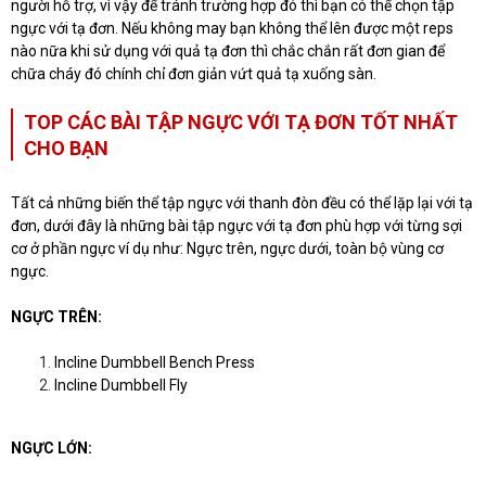
người hỗ trợ, vì vậy để tránh trường hợp đó thì bạn có thể chọn tập
ngực với tạ đơn. Nếu không may bạn không thể lên được một reps
nào nữa khi sử dụng với quả tạ đơn thì chắc chắn rất đơn gian để
chữa cháy đó chính chỉ đơn giản vứt quả tạ xuống sàn.
TOP CÁC BÀI TẬP NGỰC VỚI TẠ ĐƠN TỐT NHẤT
CHO BẠN
Tất cả những biến thể tập ngực với thanh đòn đều có thể lặp lại với tạ
đơn, dưới đây là những bài tập ngực với tạ đơn phù hợp với từng sợi
cơ ở phần ngực ví dụ như: Ngực trên, ngực dưới, toàn bộ vùng cơ
ngực.
NGỰC TRÊN:
Incline Dumbbell Bench Press
Incline Dumbbell Fly
NGỰC LỚN: