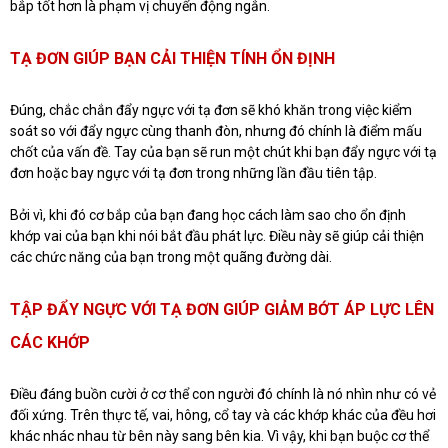
bắp tốt hơn là phạm vị chuyển động ngắn.
TẠ ĐƠN GIÚP BẠN CẢI THIỆN TÍNH ỔN ĐỊNH
Đúng, chắc chắn đẩy ngực với tạ đơn sẽ khó khăn trong việc kiểm
soát so với đẩy ngực cùng thanh đòn, nhưng đó chính là điểm mấu
chốt của vấn đề. Tay của bạn sẽ run một chút khi bạn đẩy ngực với tạ
đơn hoặc bay ngực với tạ đơn trong những lần đầu tiên tập.
Bởi vì, khi đó cơ bắp của bạn đang học cách làm sao cho ổn định
khớp vai của bạn khi nói bắt đầu phát lực. Điều này sẽ giúp cải thiện
các chức năng của bạn trong một quãng đường dài.
TẬP ĐẨY NGỰC VỚI TẠ ĐƠN GIÚP GIẢM BỚT ÁP LỰC LÊN
CÁC KHỚP
Điều đáng buồn cười ở cơ thể con người đó chính là nó nhìn như có vẻ
đối xứng. Trên thực tế, vai, hông, cổ tay và các khớp khác của đều hơi
khác nhác nhau từ bên này sang bên kia. Vì vậy, khi bạn buộc cơ thể