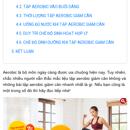
TẬP AEROBIC VÀO BUỔI SÁNG
THỜI LƯỢNG TẬP AEROBIC GIẢM CÂN
UỐNG ĐỦ NƯỚC KHI TẬP AEROBIC GIẢM CÂN
DUY TRÌ CHẾ ĐỘ SINH HOẠT HỢP LÝ
CHẾ ĐỘ DINH DƯỠNG KHI TẬP AEROBIC GIẢM CÂN
KẾT LUẬN
Aerobic là bộ môn ngày càng được ưa chuộng hiện nay. Tuy nhiên,
chắc nhiều người vẫn thắc mắc liệu tập aerobic giảm cân không và
những bài tập aerobic giảm cân nhanh nhất là gì. Nếu bạn cũng là
một trong số đó thì hãy đọc tiếp nhé!