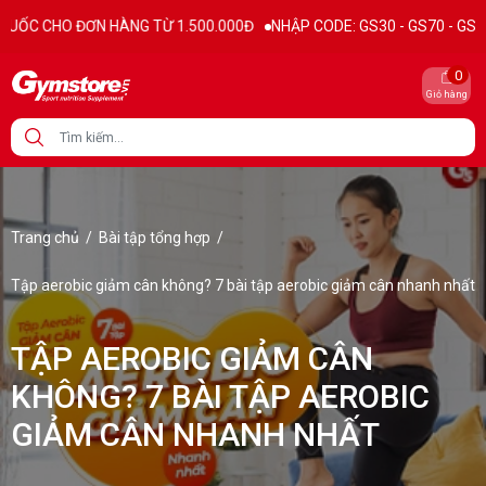
ƠN HÀNG TỪ 1.500.000Đ
NHẬP CODE: GS30 - GS70 - GS100 giảm trực t
0
Giỏ hàng
Trang chủ
/
Bài tập tổng hợp
/
Tập aerobic giảm cân không? 7 bài tập aerobic giảm cân nhanh nhất
TẬP AEROBIC GIẢM CÂN
KHÔNG? 7 BÀI TẬP AEROBIC
GIẢM CÂN NHANH NHẤT