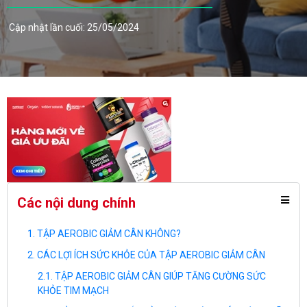
Cập nhật lần cuối: 25/05/2024
Các nội dung chính
TẬP AEROBIC GIẢM CÂN KHÔNG?
CÁC LỢI ÍCH SỨC KHỎE CỦA TẬP AEROBIC GIẢM CÂN
TẬP AEROBIC GIẢM CÂN GIÚP TĂNG CƯỜNG SỨC
KHỎE TIM MẠCH