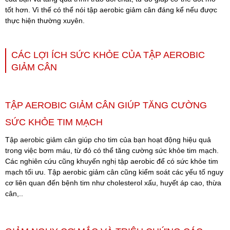
tốt hơn. Vì thế có thể nói tập aerobic giảm cân đáng kể nếu được
thực hiện thường xuyên.
CÁC LỢI ÍCH SỨC KHỎE CỦA TẬP AEROBIC
GIẢM CÂN
TẬP AEROBIC GIẢM CÂN GIÚP TĂNG CƯỜNG
SỨC KHỎE TIM MẠCH
Tập aerobic giảm cân giúp cho tim của bạn hoạt động hiệu quả
trong việc bơm máu, từ đó có thể tăng cường sức khỏe tim mạch.
Các nghiên cứu cũng khuyến nghị tập aerobic để có sức khỏe tim
mạch tối ưu. Tập aerobic giảm cân cũng kiểm soát các yếu tố nguy
cơ liên quan đến bệnh tim như cholesterol xấu, huyết áp cao, thừa
cân,..