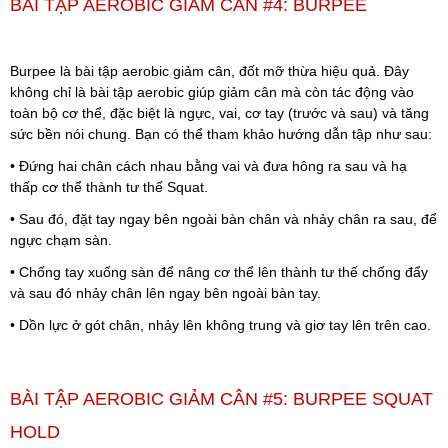
BÀI TẬP AEROBIC GIẢM CÂN #4: BURPEE
Burpee là bài tập aerobic giảm cân, đốt mỡ thừa hiệu quả.
Đây
không chỉ là bài tập aerobic giúp giảm cân mà còn tác động vào
toàn bộ cơ thể, đặc biệt là ngực, vai, cơ tay (trước và sau) và tăng
sức bền nói chung. Bạn có thể tham khảo hướng dẫn tập như sau:
• Đứng hai chân cách nhau bằng vai và đưa hông ra sau và hạ
thấp cơ thể thành tư thế Squat.
• Sau đó, đặt tay ngay bên ngoài bàn chân và nhảy chân ra sau, để
ngực chạm sàn.
• Chống tay xuống sàn để nâng cơ thể lên thành tư thế chống đẩy
và sau đó nhảy chân lên ngay bên ngoài bàn tay.
• Dồn lực ở gót chân, nhảy lên không trung và giơ tay lên trên cao.
BÀI TẬP AEROBIC GIẢM CÂN #5: BURPEE SQUAT
HOLD