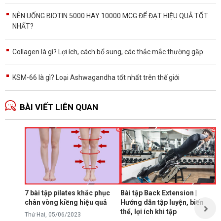
NÊN UỐNG BIOTIN 5000 HAY 10000 MCG ĐỂ ĐẠT HIỆU QUẢ TỐT
NHẤT?
Collagen là gì? Lợi ích, cách bổ sung, các thắc mắc thường gặp
KSM-66 là gì? Loại Ashwagandha tốt nhất trên thế giới
BÀI VIẾT LIÊN QUAN
B
d
p
T
K
l
7 bài tập pilates khắc phục
Bài tập Back Extension |
t
chân vòng kiềng hiệu quả
Hướng dẫn tập luyện, biến
t
thể, lợi ích khi tập
Đ
Thứ Hai, 05/06/2023