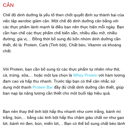
CÂN
Chế độ dinh dưỡng là yếu tố then chốt quyết định sự thành bại của
việc tập aerobic giảm cân. Một chế độ dinh dưỡng cân bằng với
các thực phẩm lành mạnh là điều bạn nên thực hiện mỗi ngày. Bạn
cần hạn chế các thực phẩm chế biến sẵn, nhiều dầu mỡ, nhiều
đường, gia vị,... Đồng thời bổ sung đủ bốn nhóm dinh dưỡng cần
thiết, đó là: Protein, Carb (Tinh bột), Chất béo, Vitamin và khoáng
chất.
Với Protein, bạn cần bổ sung từ các thực phẩm tự nhiên như thịt,
cá, trứng, sữa,... hoặc một lựa chọn là
Whey Protein
với hàm lượng
đạm cao và hấp thu nhanh. Trước tập bạn có thể cân nhắc sử
dụng một thanh
Protein Bar
đầy đủ chất dinh dưỡng cần thiết, giúp
bạn nạp lại năng lượng cần thiết cho một buổi tập hiệu quả.
Bạn nên thay thế tinh bột hấp thu nhanh như cơm trắng, bánh mì
trắng, bún,... bằng các tinh bột hấp thu chậm giàu chất xơ như gạo
lứt, bánh mì đen, bún, miến lứt,... Bạn có thể bổ sung chất béo lành