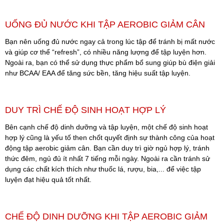
UỐNG ĐỦ NƯỚC KHI TẬP AEROBIC GIẢM CÂN
Bạn nên uống đủ nước ngay cả trong lúc tập để tránh bị mất nước
và giúp cơ thể “refresh”, có nhiều năng lượng để tập luyện hơn.
Ngoài ra, bạn có thể sử dụng thực phẩm bổ sung giúp bù điện giải
như BCAA/ EAA để tăng sức bền, tăng hiệu suất tập luyện.
DUY TRÌ CHẾ ĐỘ SINH HOẠT HỢP LÝ
Bên cạnh chế độ dinh dưỡng và tập luyện, một chế độ sinh hoạt
hợp lý cũng là yếu tố then chốt quyết định sự thành công của hoạt
động tập aerobic giảm cân. Bạn cần duy trì giờ ngủ hợp lý, tránh
thức đêm, ngủ đủ ít nhất 7 tiếng mỗi ngày. Ngoài ra cần tránh sử
dụng các chất kích thích như thuốc lá, rượu, bia,... để việc tập
luyện đạt hiệu quả tốt nhất.
CHẾ ĐỘ DINH DƯỠNG KHI TẬP AEROBIC GIẢM