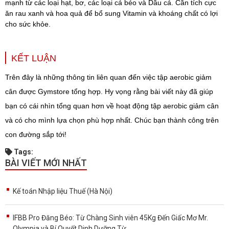
mạnh từ các loại hạt, bơ, các loại cá béo và Dầu cá. Cần tích cực
ăn rau xanh và hoa quả để bổ sung Vitamin và khoáng chất có lợi
cho sức khỏe.
KẾT LUẬN
Trên đây là những thông tin liên quan đến việc tập aerobic giảm
cân được Gymstore tổng hợp. Hy vọng rằng bài viết này đã giúp
bạn có cái nhìn tổng quan hơn về hoạt động tập aerobic giảm cân
và có cho mình lựa chọn phù hợp nhất. Chúc bạn thành công trên
con đường sắp tới!
Tags:
BÀI VIẾT MỚI NHẤT
Kế toán Nhập liệu Thuế (Hà Nội)
IFBB Pro Đăng Béo: Từ Chàng Sinh viên 45Kg Đến Giấc Mơ Mr.
Olympia và Bí Quyết Dinh Dưỡng Từ...