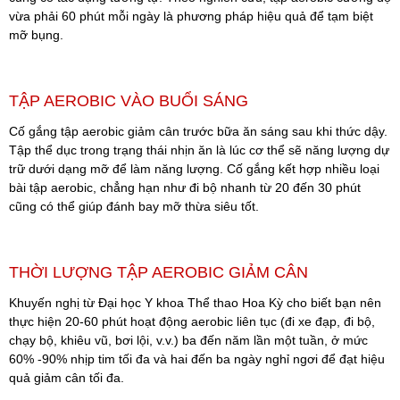
vừa phải 60 phút mỗi ngày là phương pháp hiệu quả để tạm biệt
mỡ bụng.
TẬP AEROBIC VÀO BUỔI SÁNG
Cố gắng tập aerobic giảm cân trước bữa ăn sáng sau khi thức dậy.
Tập thể dục trong trạng thái nhịn ăn là lúc cơ thể sẽ năng lượng dự
trữ dưới dạng mỡ để làm năng lượng. Cố gắng kết hợp nhiều loại
bài tập aerobic, chẳng hạn như đi bộ nhanh từ 20 đến 30 phút
cũng có thể giúp đánh bay mỡ thừa siêu tốt.
THỜI LƯỢNG TẬP AEROBIC GIẢM CÂN
Khuyến nghị từ Đại học Y khoa Thể thao Hoa Kỳ cho biết bạn nên
thực hiện 20-60 phút hoạt động aerobic liên tục (đi xe đạp, đi bộ,
chạy bộ, khiêu vũ, bơi lội, v.v.) ba đến năm lần một tuần, ở mức
60% -90% nhịp tim tối đa và hai đến ba ngày nghỉ ngơi để đạt hiệu
quả giảm cân tối đa.