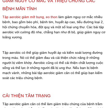
GIẢM NGUY CƠ MẮC VÀ TRIỆU CHỨNG CÁC
BỆNH MÃN TÍNH
Tập aerobic giảm mỡ bụng, eo thon
làm giảm nguy cơ mắc nhiều
bệnh, bao gồm béo phì, bệnh tim, huyết áp cao, tiểu đường loại 2,
hội chứng chuyển hóa, đột quỵ và một số loại ung thư. Các bài tập
aerobic với cường độ nhẹ, chẳng hạn như đi bộ, giúp giảm nguy cơ
loãng xương.
Tập aerobic có thể giúp giảm huyết áp và kiểm soát lượng đường
trong máu. Nó có thể giảm đau và cải thiện chức năng ở những
người bị viêm khớp. Aerobic cũng có thể cải thiện chất lượng cuộc
sống và thể lực ở những người đã bị ung thư. Nếu bạn bị bệnh
mạch vành, những bài tập aerobic giảm cân có thể giúp bạn kiểm
soát các triệu chứng bệnh.
CẢI THIỆN TÂM TRẠNG
Tập aerobic giảm cân có thể làm giảm triệu chứng của bệnh trầm