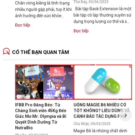
Thứ Bảy, 03/06/2023
Chân vòng kiềng là tình trạng
Bài tập Back Extension là một
nhiều người gặp phải, tuy ít khi
bài tập cô lập thường xuyên sử
ảnh hưởng đến sức khỏe
dụng trọng lượng cơ thể và sử
nhưng lại gây mất thẩm mỹ,
Đọc tiếp
dụng với máy chuyên biệt để...
làm giảm...
Đọc tiếp
CÓ THỂ BẠN QUAN TÂM
N
1
T
C
B
d
IFBB Pro Đăng Béo: Từ
UỐNG MAGIE B6 NHIỀU CÓ
đ
Chàng Sinh viên 45Kg Đến
TỐT KHÔNG? LIỀU DÙNG VÀ
s
Giấc Mơ Mr. Olympia và Bí
CẢNH BÁO TÁC DỤNG PHỤ
g
Quyết Dinh Dưỡng Từ
Chủ Nhật, 09/03/2025
B
NutraBio
Magie B6 là những chất dinh
k