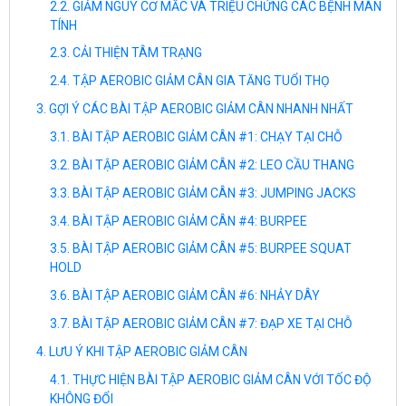
GIẢM NGUY CƠ MẮC VÀ TRIỆU CHỨNG CÁC BỆNH MÃN
TÍNH
CẢI THIỆN TÂM TRẠNG
TẬP AEROBIC GIẢM CÂN GIA TĂNG TUỔI THỌ
GỢI Ý CÁC BÀI TẬP AEROBIC GIẢM CÂN NHANH NHẤT
BÀI TẬP AEROBIC GIẢM CÂN #1: CHẠY TẠI CHỖ
BÀI TẬP AEROBIC GIẢM CÂN #2: LEO CẦU THANG
BÀI TẬP AEROBIC GIẢM CÂN #3: JUMPING JACKS
BÀI TẬP AEROBIC GIẢM CÂN #4: BURPEE
BÀI TẬP AEROBIC GIẢM CÂN #5: BURPEE SQUAT
HOLD
BÀI TẬP AEROBIC GIẢM CÂN #6: NHẢY DÂY
BÀI TẬP AEROBIC GIẢM CÂN #7: ĐẠP XE TẠI CHỖ
LƯU Ý KHI TẬP AEROBIC GIẢM CÂN
THỰC HIỆN BÀI TẬP AEROBIC GIẢM CÂN VỚI TỐC ĐỘ
KHÔNG ĐỔI