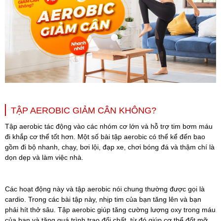
TẬP AEROBIC GIẢM CÂN KHÔNG?
Tập aerobic tác động vào các nhóm cơ lớn và hỗ trợ tim bơm máu
đi khắp cơ thể tốt hơn. Một số bài tập aerobic có thể kể đến bao
gồm đi bộ nhanh, chạy, bơi lội, đạp xe, chơi bóng đá và thậm chí là
dọn dẹp và làm việc nhà.
Các hoạt động này và tập aerobic nói chung thường được gọi là
cardio. Trong các bài tập này, nhịp tim của bạn tăng lên và bạn
phải hít thở sâu. Tập aerobic giúp tăng cường lượng oxy trong máu
của bạn và tăng quá trình trao đổi chất, từ đó giúp cơ thể đốt mỡ