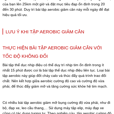
của bạn lên 25km một giờ và đặt mục tiêu đạp ổn định trong 20
đến 30 phút. Duy trì bài tập aerobic giảm cân này mỗi ngày để đạt
hiệu quả tối ưu.
LƯU Ý KHI TẬP AEROBIC GIẢM CÂN
THỰC HIỆN BÀI TẬP AEROBIC GIẢM CÂN VỚI
TỐC ĐỘ KHÔNG ĐỔI
Bài tập thể dục nhịp điệu có thể duy trì nhịp tim ổn định trong ít
nhất 15 phút được coi là bài tập thể dục nhịp điệu liên tục. Loại bài
tập aerobic này giúp đốt cháy calo và thúc đẩy quá trình trao đổi
chất. Nên kết hợp giữa aerobic cường độ cao và cường độ vừa
phải, để thúc đẩy giảm mỡ và tăng cường sức khỏe hệ tim mạch.
Có nhiều bài tập aerobic giảm mỡ bụng cường độ vừa phải, như đi
bộ, đạp xe, leo cầu thang,... Sử dụng máy tập elip, máy đạp xe
cũng có tác dụng tương tự. Theo nghiên cứu, tập aerobic cường độ