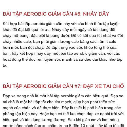
BÀI TẬP AEROBIC GIẢM CÂN #6: NHẢY DÂY
Kết hợp bài tập aerobic giảm cân này với các hình thức tập luyện
khác để đạt kết quả tối ưu.
Nhảy dây mỗi ngày có tác dụng đốt
cháy mỡ bụng, đặc biệt là bụng dưới. Để có kết quả tốt nhất và đốt
cháy nhiều calo, bạn phải giảm lượng calo bằng cách ăn ít calo
hơn mức bạn đốt cháy. Để tập trung vào sức khỏe tổng thể của
bạn, hãy kết hợp nhảy dây, một bài tập aerobic giảm cân, với các
hoạt động thể dục rèn luyện sức mạnh và sự dẻo dai khác như tập
tạ.
BÀI TẬP AEROBIC GIẢM CÂN #7: ĐẠP XE TẠI CHỖ
Đạp xe trong nhà là một bài tập aerobic giảm cân hiệu quả.
Đạp xe
tại chỗ là một bài tập tốt cho tim mạch, giúp bạn phát triển sức
mạnh của chân và dễ thực hiện. Đây là thiết bị phổ biến trong các
phòng tập hiện nay. Hoặc bạn có thể lựa chọn đạp xe ngoài trời với
hiệu quả và tác dụng tương đương.
Sau khi giãn cơ và làm nóng
người bằng cách đạp xe chậm trong 5 đến 10 phút, hãy tăng tốc độ