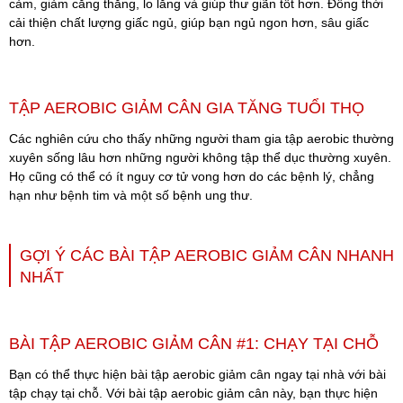
cảm, giảm căng thẳng, lo lắng và giúp thư giãn tốt hơn. Đồng thời
cải thiện chất lượng giấc ngủ, giúp bạn ngủ ngon hơn, sâu giấc
hơn.
TẬP AEROBIC GIẢM CÂN GIA TĂNG TUỔI THỌ
Các nghiên cứu cho thấy những người tham gia tập aerobic thường
xuyên sống lâu hơn những người không tập thể dục thường xuyên.
Họ cũng có thể có ít nguy cơ tử vong hơn do các bệnh lý, chẳng
hạn như bệnh tim và một số bệnh ung thư.
GỢI Ý CÁC BÀI TẬP AEROBIC GIẢM CÂN NHANH
NHẤT
BÀI TẬP AEROBIC GIẢM CÂN #1: CHẠY TẠI CHỖ
Bạn có thể thực hiện bài tập aerobic giảm cân ngay tại nhà với bài
tập chạy tại chỗ.
Với bài tập aerobic giảm cân này, bạn thực hiện