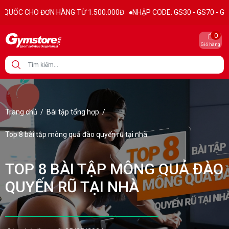
N HÀNG TỪ 1.500.000Đ
NHẬP CODE: GS30 - GS70 - GS100 giảm trực t
0
Giỏ hàng
Trang chủ
/
Bài tập tổng hợp
/
Top 8 bài tập mông quả đào quyến rũ tại nhà
TOP 8 BÀI TẬP MÔNG QUẢ ĐÀO
QUYẾN RŨ TẠI NHÀ