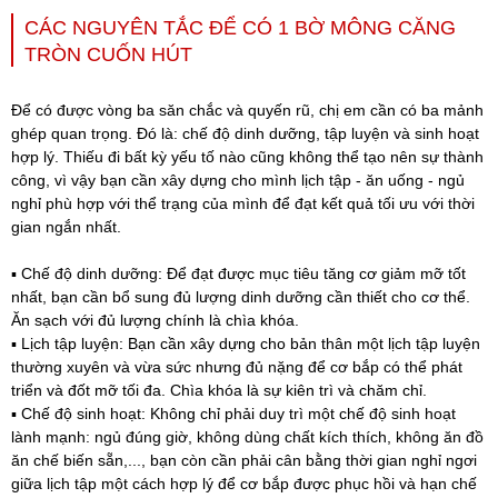
CÁC NGUYÊN TẮC ĐỂ CÓ 1 BỜ MÔNG CĂNG
TRÒN CUỐN HÚT
Để có được vòng ba săn chắc và quyến rũ, chị em cần có ba mảnh
ghép quan trọng. Đó là: chế độ dinh dưỡng, tập luyện và sinh hoạt
hợp lý. Thiếu đi bất kỳ yếu tố nào cũng không thể tạo nên sự thành
công, vì vậy bạn cần xây dựng cho mình lịch tập - ăn uống - ngủ
nghỉ phù hợp với thể trạng của mình để đạt kết quả tối ưu với thời
gian ngắn nhất.
▪️ Chế độ dinh dưỡng: Để đạt được mục tiêu tăng cơ giảm mỡ tốt
nhất, bạn cần bổ sung đủ lượng dinh dưỡng cần thiết cho cơ thể.
Ăn sạch với đủ lượng chính là chìa khóa.
▪️ Lịch tập luyện: Bạn cần xây dựng cho bản thân một lịch tập luyện
thường xuyên và vừa sức nhưng đủ nặng để cơ bắp có thể phát
triển và đốt mỡ tối đa. Chìa khóa là sự kiên trì và chăm chỉ.
▪️ Chế độ sinh hoạt: Không chỉ phải duy trì một chế độ sinh hoạt
lành mạnh: ngủ đúng giờ, không dùng chất kích thích, không ăn đồ
ăn chế biến sẵn,..., bạn còn cần phải cân bằng thời gian nghỉ ngơi
giữa lịch tập một cách hợp lý để cơ bắp được phục hồi và hạn chế