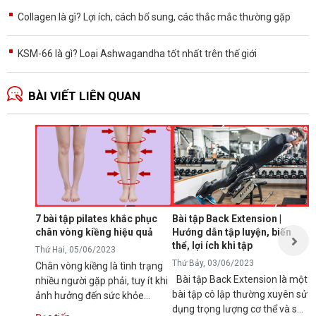
Collagen là gì? Lợi ích, cách bổ sung, các thắc mắc thường gặp
KSM-66 là gì? Loại Ashwagandha tốt nhất trên thế giới
BÀI VIẾT LIÊN QUAN
B
d
p
T
K
l
7 bài tập pilates khắc phục
Bài tập Back Extension |
t
chân vòng kiềng hiệu quả
Hướng dẫn tập luyện, biến
t
thể, lợi ích khi tập
Đ
Thứ Hai, 05/06/2023
Thứ Bảy, 03/06/2023
Chân vòng kiềng là tình trạng
Bài tập Back Extension là một
nhiều người gặp phải, tuy ít khi
bài tập cô lập thường xuyên sử
ảnh hưởng đến sức khỏe
dụng trọng lượng cơ thể và sử
nhưng lại gây mất thẩm mỹ,