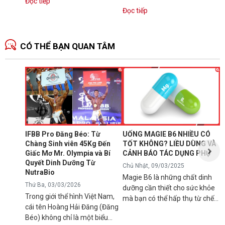
Đọc tiếp
dụng với máy chuyên biệt để...
làm giảm...
Đọc tiếp
CÓ THỂ BẠN QUAN TÂM
N
1
T
C
B
d
IFBB Pro Đăng Béo: Từ
UỐNG MAGIE B6 NHIỀU CÓ
đ
Chàng Sinh viên 45Kg Đến
TỐT KHÔNG? LIỀU DÙNG VÀ
s
Giấc Mơ Mr. Olympia và Bí
CẢNH BÁO TÁC DỤNG PHỤ
g
Quyết Dinh Dưỡng Từ
Chủ Nhật, 09/03/2025
B
NutraBio
Magie B6 là những chất dinh
k
Thứ Ba, 03/03/2026
dưỡng cần thiết cho sức khỏe
k
Trong giới thể hình Việt Nam,
mà bạn có thể hấp thụ từ chế
5
cái tên Hoàng Hải Đăng (Đăng
độ ăn uống hàng ngày hoặc
h
Béo) không chỉ là một biểu
qua việc sử dụng các loại thực
n