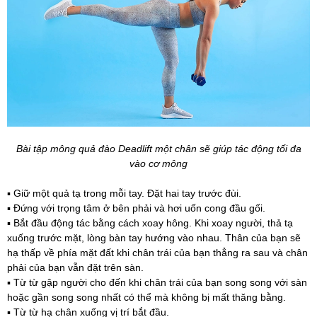
Bài tập mông quả đào Deadlift một chân sẽ giúp tác động tối đa
vào cơ mông
▪️ Giữ một quả tạ trong mỗi tay. Đặt hai tay trước đùi.
▪️ Đứng với trọng tâm ở bên phải và hơi uốn cong đầu gối.
▪️ Bắt đầu động tác bằng cách xoay hông. Khi xoay người, thả tạ
xuống trước mặt, lòng bàn tay hướng vào nhau. Thân của bạn sẽ
hạ thấp về phía mặt đất khi chân trái của bạn thẳng ra sau và chân
phải của bạn vẫn đặt trên sàn.
▪️ Từ từ gập người cho đến khi chân trái của bạn song song với sàn
hoặc gần song song nhất có thể mà không bị mất thăng bằng.
▪️ Từ từ hạ chân xuống vị trí bắt đầu.