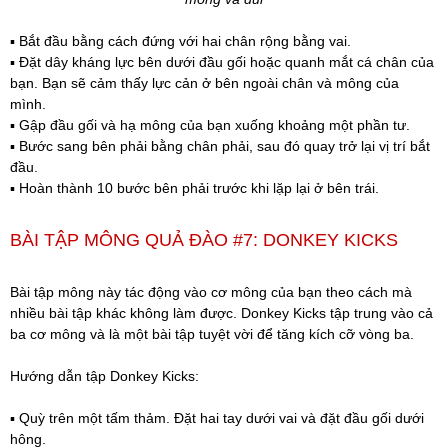
▪️ Bắt đầu bằng cách đứng với hai chân rộng bằng vai.
▪️ Đặt dây kháng lực bên dưới đầu gối hoặc quanh mắt cá chân của
bạn. Bạn sẽ cảm thấy lực cản ở bên ngoài chân và mông của
mình.
▪️ Gập đầu gối và hạ mông của bạn xuống khoảng một phần tư.
▪️ Bước sang bên phải bằng chân phải, sau đó quay trở lại vị trí bắt
đầu.
▪️ Hoàn thành 10 bước bên phải trước khi lặp lại ở bên trái.
BÀI TẬP MÔNG QUẢ ĐÀO #7: DONKEY KICKS
Bài tập mông này tác động vào cơ mông của bạn theo cách mà
nhiều bài tập khác không làm được. Donkey Kicks tập trung vào cả
ba cơ mông và là một bài tập tuyệt vời để tăng kích cỡ vòng ba.
Hướng dẫn tập Donkey Kicks:
▪️ Quỳ trên một tấm thảm. Đặt hai tay dưới vai và đặt đầu gối dưới
hông.