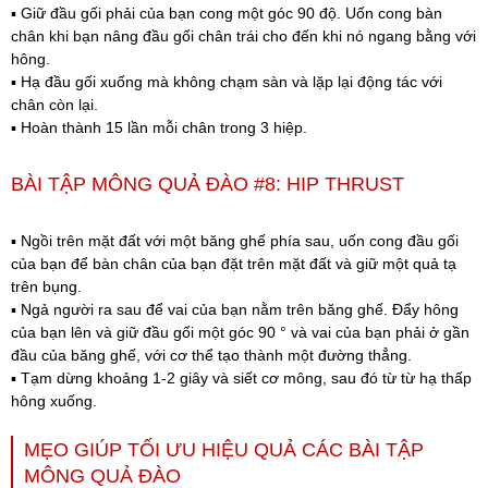
▪️ Giữ đầu gối phải của bạn cong một góc 90 độ. Uốn cong bàn
chân khi bạn nâng đầu gối chân trái cho đến khi nó ngang bằng với
hông.
▪️ Hạ đầu gối xuống mà không chạm sàn và lặp lại động tác với
chân còn lại.
▪️ Hoàn thành 15 lần mỗi chân trong 3 hiệp.
BÀI TẬP MÔNG QUẢ ĐÀO #8: HIP THRUST
▪️ Ngồi trên mặt đất với một băng ghế phía sau, uốn cong đầu gối
của bạn để bàn chân của bạn đặt trên mặt đất và giữ một quả tạ
trên bụng.
▪️ Ngả người ra sau để vai của bạn nằm trên băng ghế. Đẩy hông
của bạn lên và giữ đầu gối một góc 90 ° và vai của bạn phải ở gần
đầu của băng ghế, với cơ thể tạo thành một đường thẳng.
▪️ Tạm dừng khoảng 1-2 giây và siết cơ mông, sau đó từ từ hạ thấp
hông xuống.
MẸO GIÚP TỐI ƯU HIỆU QUẢ CÁC BÀI TẬP
MÔNG QUẢ ĐÀO