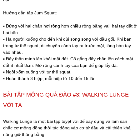
Hướng dẫn tập Jum Squat:
▪️ Đứng với hai chân hơi rộng hơn chiều rộng bằng vai, hai tay đặt ở
hai bên.
▪️ Hạ người xuống cho đến khi đùi song song với đầu gối. Khi bạn
trong tư thế squat, di chuyển cánh tay ra trước mặt, lòng bàn tay
vào nhau.
▪️ Đẩy thân mình lên khỏi mặt đất. Cố gắng đẩy chân lên cách mặt
đất ít nhất 8cm. Mở rộng cánh tay của bạn để giúp lấy đà.
▪️ Ngồi xổm xuống với tư thế squat.
▪️ Hoàn thành 3 hiệp, mỗi hiệp từ 10 đến 15 lần.
BÀI TẬP MÔNG QUẢ ĐÀO #3: WALKING LUNGE
VỚI TẠ
Walking Lunge là một bài tập tuyệt vời để xây dựng và làm săn
chắc cơ mông đồng thời tác động vào cơ tứ đầu và cải thiện khả
năng giữ thăng bằng.