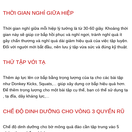
THỜI GIAN NGHỈ GIỮA HIỆP
Thời gian nghỉ giữa mỗi hiệp lý tưởng là từ 30-60 giây. Khoảng thời
gian này sẽ giúp cơ bắp hồi phục và nghỉ ngơi, tránh nghỉ quá ít
gây chấn thương và nghỉ quá dài giảm hiệu quả của việc tập luyện.
Đối với người mới bắt đầu, nên lưu ý tập vừa sức và đúng kỹ thuật.
THỬ TẬP VỚI TẠ
Thêm áp lực lên cơ bắp bằng trọng lượng của tạ cho các bài tập
như Donkey Kicks, Squats,... giúp xây dựng cơ bắp hiệu quả hơn.
Để thêm trọng lượng cho một bài tập cụ thể, bạn có thể sử dụng tạ
, tạ đĩa, dây kháng lực,...
CHẾ ĐỘ DINH DƯỠNG CHO VÒNG 3 QUYẾN RŨ
Chế độ dinh dưỡng cho bờ mông quả đào cần tập trung vào 5