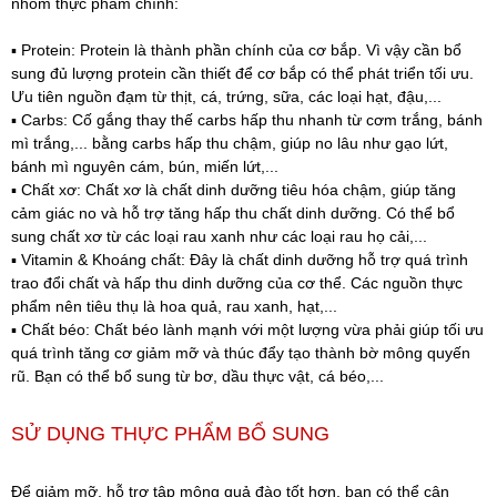
nhóm thực phẩm chính:
▪️ Protein: Protein là thành phần chính của cơ bắp. Vì vậy cần bổ
sung đủ lượng protein cần thiết để cơ bắp có thể phát triển tối ưu.
Ưu tiên nguồn đạm từ thịt, cá, trứng, sữa, các loại hạt, đậu,...
▪️ Carbs: Cố gắng thay thế carbs hấp thu nhanh từ cơm trắng, bánh
mì trắng,... bằng carbs hấp thu chậm, giúp no lâu như gạo lứt,
bánh mì nguyên cám, bún, miến lứt,...
▪️ Chất xơ: Chất xơ là chất dinh dưỡng tiêu hóa chậm, giúp tăng
cảm giác no và hỗ trợ tăng hấp thu chất dinh dưỡng. Có thể bổ
sung chất xơ từ các loại rau xanh như các loại rau họ cải,...
▪️ Vitamin & Khoáng chất: Đây là chất dinh dưỡng hỗ trợ quá trình
trao đổi chất và hấp thu dinh dưỡng của cơ thể. Các nguồn thực
phẩm nên tiêu thụ là hoa quả, rau xanh, hạt,...
▪️ Chất béo: Chất béo lành mạnh với một lượng vừa phải giúp tối ưu
quá trình tăng cơ giảm mỡ và thúc đẩy tạo thành bờ mông quyến
rũ. Bạn có thể bổ sung từ bơ, dầu thực vật, cá béo,...
SỬ DỤNG THỰC PHẨM BỔ SUNG
Để giảm mỡ, hỗ trợ tập mông quả đào tốt hơn, bạn có thể cân