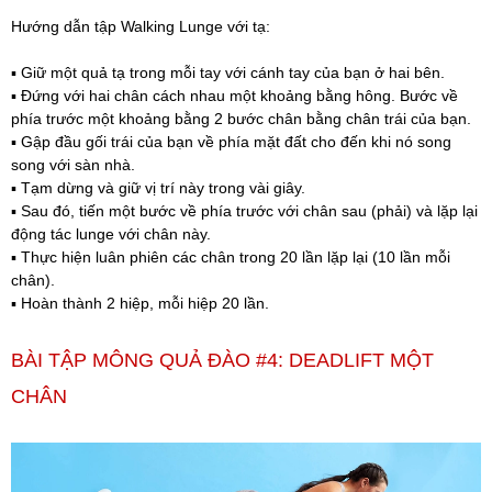
Hướng dẫn tập Walking Lunge với tạ:
▪️ Giữ một quả tạ trong mỗi tay với cánh tay của bạn ở hai bên.
▪️ Đứng với hai chân cách nhau một khoảng bằng hông. Bước về
phía trước một khoảng bằng 2 bước chân bằng chân trái của bạn.
▪️ Gập đầu gối trái của bạn về phía mặt đất cho đến khi nó song
song với sàn nhà.
▪️ Tạm dừng và giữ vị trí này trong vài giây.
▪️ Sau đó, tiến một bước về phía trước với chân sau (phải) và lặp lại
động tác lunge với chân này.
▪️ Thực hiện luân phiên các chân trong 20 lần lặp lại (10 lần mỗi
chân).
▪️ Hoàn thành 2 hiệp, mỗi hiệp 20 lần.
BÀI TẬP MÔNG QUẢ ĐÀO #4: DEADLIFT MỘT
CHÂN