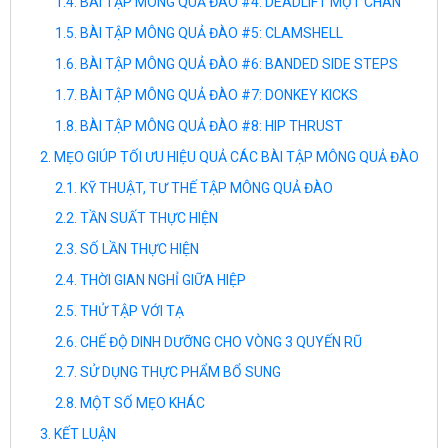
BÀI TẬP MÔNG QUẢ ĐÀO #4: DEADLIFT MỘT CHÂN
BÀI TẬP MÔNG QUẢ ĐÀO #5: CLAMSHELL
BÀI TẬP MÔNG QUẢ ĐÀO #6: BANDED SIDE STEPS
BÀI TẬP MÔNG QUẢ ĐÀO #7: DONKEY KICKS
BÀI TẬP MÔNG QUẢ ĐÀO #8: HIP THRUST
MẸO GIÚP TỐI ƯU HIỆU QUẢ CÁC BÀI TẬP MÔNG QUẢ ĐÀO
KỸ THUẬT, TƯ THẾ TẬP MÔNG QUẢ ĐÀO
TẦN SUẤT THỰC HIỆN
SỐ LẦN THỰC HIỆN
THỜI GIAN NGHỈ GIỮA HIỆP
THỬ TẬP VỚI TẠ
CHẾ ĐỘ DINH DƯỠNG CHO VÒNG 3 QUYẾN RŨ
SỬ DỤNG THỰC PHẨM BỔ SUNG
MỘT SỐ MẸO KHÁC
KẾT LUẬN