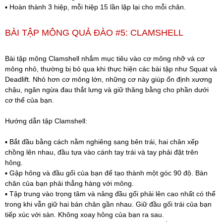
▪️ Hoàn thành 3 hiệp, mỗi hiệp 15 lần lặp lại cho mỗi chân.
BÀI TẬP MÔNG QUẢ ĐÀO #5: CLAMSHELL
Bài tập mông Clamshell nhắm mục tiêu vào cơ mông nhỡ và cơ
mông nhỏ, thường bị bỏ qua khi thực hiện các bài tập như Squat và
Deadlift. Nhỏ hơn cơ mông lớn, những cơ này giúp ổn định xương
chậu, ngăn ngừa đau thắt lưng và giữ thăng bằng cho phần dưới
cơ thể của bạn.
Hướng dẫn tập Clamshell:
▪️ Bắt đầu bằng cách nằm nghiêng sang bên trái, hai chân xếp
chồng lên nhau, đầu tựa vào cánh tay trái và tay phải đặt trên
hông.
▪️ Gập hông và đầu gối của bạn để tạo thành một góc 90 độ. Bàn
chân của bạn phải thẳng hàng với mông.
▪️ Tập trung vào trọng tâm và nâng đầu gối phải lên cao nhất có thể
trong khi vẫn giữ hai bàn chân gần nhau. Giữ đầu gối trái của bạn
tiếp xúc với sàn. Không xoay hông của bạn ra sau.