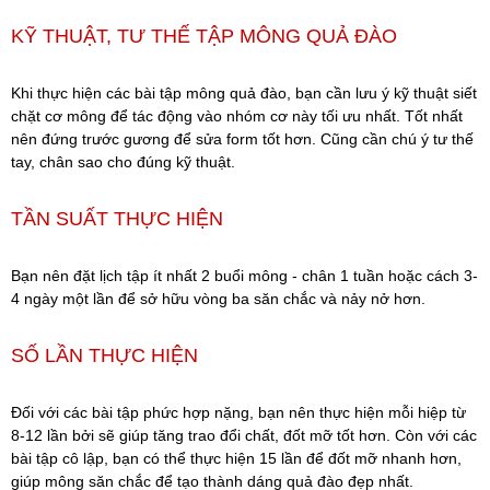
KỸ THUẬT, TƯ THẾ TẬP MÔNG QUẢ ĐÀO
Khi thực hiện các bài tập mông quả đào, bạn cần lưu ý kỹ thuật siết
chặt cơ mông để tác động vào nhóm cơ này tối ưu nhất. Tốt nhất
nên đứng trước gương để sửa form tốt hơn. Cũng cần chú ý tư thế
tay, chân sao cho đúng kỹ thuật.
TẦN SUẤT THỰC HIỆN
Bạn nên đặt lịch tập ít nhất 2 buổi mông - chân 1 tuần hoặc cách 3-
4 ngày một lần để sở hữu vòng ba săn chắc và nảy nở hơn.
SỐ LẦN THỰC HIỆN
Đối với các bài tập phức hợp nặng, bạn nên thực hiện mỗi hiệp từ
8-12 lần bởi sẽ giúp tăng trao đổi chất, đốt mỡ tốt hơn. Còn với các
bài tập cô lập, bạn có thể thực hiện 15 lần để đốt mỡ nhanh hơn,
giúp mông săn chắc để tạo thành dáng quả đào đẹp nhất.