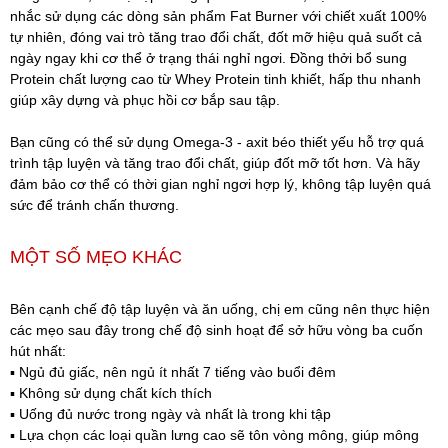
nhắc sử dụng các dòng sản phẩm Fat Burner với chiết xuất 100%
tự nhiên, đóng vai trò tăng trao đổi chất, đốt mỡ hiệu quả suốt cả
ngày ngay khi cơ thể ở trạng thái nghỉ ngơi. Đồng thởi bổ sung
Protein chất lượng cao từ Whey Protein tinh khiết, hấp thu nhanh
giúp xây dựng và phục hồi cơ bắp sau tập.
Bạn cũng có thể sử dụng Omega-3 - axit béo thiết yếu hỗ trợ quá
trình tập luyện và tăng trao đổi chất, giúp đốt mỡ tốt hơn. Và hãy
đảm bảo cơ thể có thời gian nghỉ ngơi hợp lý, không tập luyện quá
sức để tránh chấn thương.
MỘT SỐ MẸO KHÁC
Bên cạnh chế độ tập luyện và ăn uống, chị em cũng nên thực hiện
các mẹo sau đây trong chế độ sinh hoạt để sở hữu vòng ba cuốn
hút nhất:
▪️ Ngủ đủ giấc, nên ngủ ít nhất 7 tiếng vào buổi đêm
▪️ Không sử dụng chất kích thích
▪️ Uống đủ nước trong ngày và nhất là trong khi tập
▪️ Lựa chọn các loại quần lưng cao sẽ tôn vòng mông, giúp mông