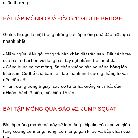
chấn thương.
BÀI TẬP MÔNG QUẢ ĐÀO #1: GLUTE BRIDGE
Glutes Bridge là một trong những bài tập mông quả đào hiệu quả
nhanh nhất
▪️ Nằm ngửa, đầu gối cong và bàn chân đặt trên sàn. Đặt cánh tay
của bạn ở hai bên với lòng bàn tay đặt phẳng trên mặt đất.
▪️ Gồng bụng và cơ mông, ấn chân xuống sàn và nâng hông lên
khỏi sàn. Cơ thể của bạn nên tạo thành một đường thẳng từ vai
đến đầu gối.
▪️ Tạm dừng trong 5 giây, sau đó từ từ hạ xuống vị trí bắt đầu.
▪️ Hoàn thành 3 hiệp, mỗi hiệp 15 lần.
BÀI TẬP MÔNG QUẢ ĐÀO #2: JUMP SQUAT
Bài tập mông mạnh mẽ này sẽ làm tăng nhịp tim của bạn và giúp
tăng cường cơ mông, hông, cơ mông, gân kheo và bắp chân của
bạn.