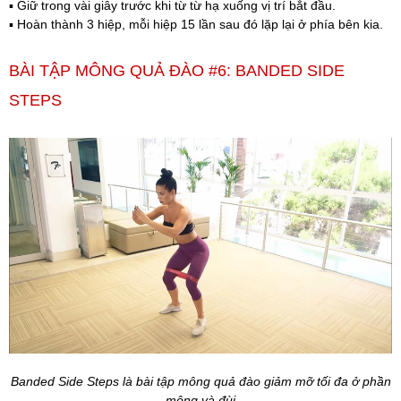
▪️ Giữ trong vài giây trước khi từ từ hạ xuống vị trí bắt đầu.
▪️ Hoàn thành 3 hiệp, mỗi hiệp 15 lần sau đó lặp lại ở phía bên kia.
BÀI TẬP MÔNG QUẢ ĐÀO #6: BANDED SIDE
STEPS
Banded Side Steps là bài tập mông quả đào giảm mỡ tối đa ở phần
mông và đùi