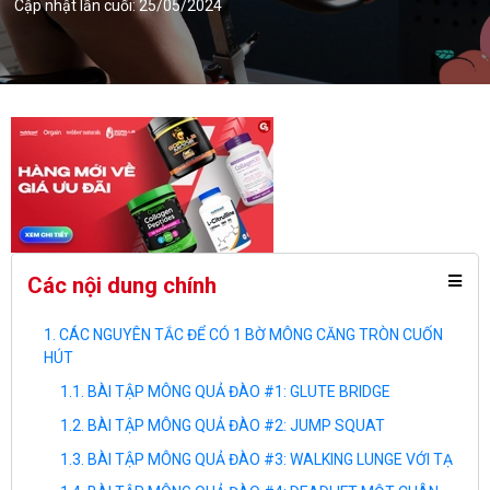
Cập nhật lần cuối: 25/05/2024
Các nội dung chính
CÁC NGUYÊN TẮC ĐỂ CÓ 1 BỜ MÔNG CĂNG TRÒN CUỐN
HÚT
BÀI TẬP MÔNG QUẢ ĐÀO #1: GLUTE BRIDGE
BÀI TẬP MÔNG QUẢ ĐÀO #2: JUMP SQUAT
BÀI TẬP MÔNG QUẢ ĐÀO #3: WALKING LUNGE VỚI TẠ