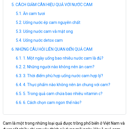
CÁCH GIẢM CÂN HIỆU QUẢ VỚI NƯỚC CAM
Ăn cam tươi
Uống nước ép cam nguyên chất
Uống nước cam và mật ong
Uống nước detox cam
NHỮNG CÂU HỎI LIÊN QUAN ĐẾN QUẢ CAM
1. Một ngày uống bao nhiêu nước cam là đủ?
2. Những người nào không nên ăn cam?
3. Thời điểm phù hợp uống nước cam hợp lý?
4. Thực phẩm nào không nên ăn chung với cam?
5. Trong quả cam chứa bao nhiêu vitamin c?
6. Cách chọn cam ngon thế nào?
Cam là một trong những loại quả được trồng phổ biến ở Việt Nam và