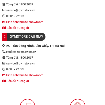
thành phần chính bao gồm 2
t
Tổng đài: 1800.2067
TỚI NHÀ VÔ ĐỊCH MEN
hoạt chất là: Vitamin B6: còn
c
PHYSIQUE Chàng kiến trúc sư
service@gymstore.vn
có tên gọi khác là pyridoxine, là
C
tương lai và mức phí tập
vitamin hòa tan trong nước mà
8:00h - 22:00h
v
60.000đ Hoàng Hải Đăng sinh
cơ thể không tự sản xuất được,
Hình ảnh thực tế showroom
r
năm 1991 vốn không phải "con
nên cần được tiếp nhận từ chế
g
Bản đồ đường đi
nhà nòi" thể thao. Ít ai biết
độ ăn của chúng ta hoặc qua
t
rằng, nếu không chọn con
các sản phẩm bổ sung. Nó có
2
GYMSTORE CẦU GIẤY
s
đường chuyên nghiệp, Đăng có
chức năng thiết yếu trong việc
B
lẽ đang là một kỹ sư xây dựng
sản xuất các chất dẫn truyền
299 Trần Đăng Ninh, Cầu Giấy, TP. Hà Nội
s
hoặc kiến trúc sư, bởi anh từng
thần kinh, kiểm soát nồng độ
Hotline: 0868 39 88 39
x
theo học chuyên ngành này.
homocysteine trong máu và
3
Tổng đài: 1800.2067
Anh khẳng định: "Thể hình đã
duy trì hoạt động ổn định của
N
service@gymstore.vn
thay đổi hoàn toàn cuộc đời
hệ thống thần kinh. → Tìm
b
mình". Kỷ niệm những ngày
8:00h - 22:00h
hiểu thêm: Vitamin B6 có tác
m
đầu đi tập của anh gắn liền với
dụng gì? Vitamin B6 có trong
Hình ảnh thực tế showroom
m
các phòng gym bình dân khu
thực phẩm nào Magiê: là một
Bản đồ đường đi
g
vực Chùa Láng với mức phí chỉ
nguyên tố khoáng có mặt
c
60.000đ/tháng. Đăng hóm
nhiều trong cơ thể và đóng vai
m
hỉnh nhớ lại thời sinh viên
trò cực kỳ quan trọng trong
s
nghèo, đôi khi còn phải "trốn"
nhiều hoạt động cơ thể. Đặc
đ
đóng tiền phí để duy trì đam
biệt, Magie là yếu tố cần thiết