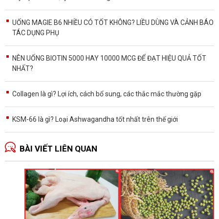
UỐNG MAGIE B6 NHIỀU CÓ TỐT KHÔNG? LIỀU DÙNG VÀ CẢNH BÁO
TÁC DỤNG PHỤ
NÊN UỐNG BIOTIN 5000 HAY 10000 MCG ĐỂ ĐẠT HIỆU QUẢ TỐT
NHẤT?
Collagen là gì? Lợi ích, cách bổ sung, các thắc mắc thường gặp
KSM-66 là gì? Loại Ashwagandha tốt nhất trên thế giới
BÀI VIẾT LIÊN QUAN
Ă
p
T
N