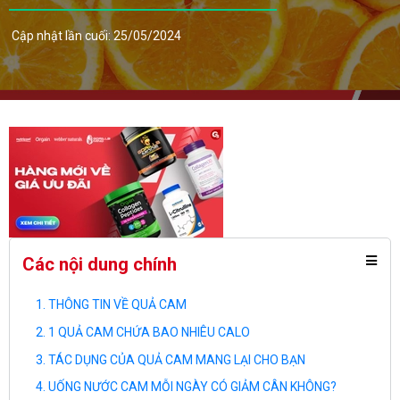
Cập nhật lần cuối: 25/05/2024
Các nội dung chính
THÔNG TIN VỀ QUẢ CAM
1 QUẢ CAM CHỨA BAO NHIÊU CALO
TÁC DỤNG CỦA QUẢ CAM MANG LẠI CHO BẠN
UỐNG NƯỚC CAM MỖI NGÀY CÓ GIẢM CÂN KHÔNG?