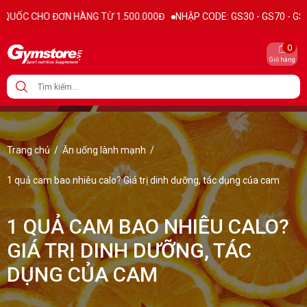
N HÀNG TỪ 1.500.000Đ
NHẬP CODE: GS30 - GS70 - GS100 giảm trực t
0
Giỏ hàng
Trang chủ
/
Ăn uống lành mạnh
/
1 quả cam bao nhiêu calo? Giá trị dinh dưỡng, tác dụng của cam
1 QUẢ CAM BAO NHIÊU CALO?
GIÁ TRỊ DINH DƯỠNG, TÁC
DỤNG CỦA CAM