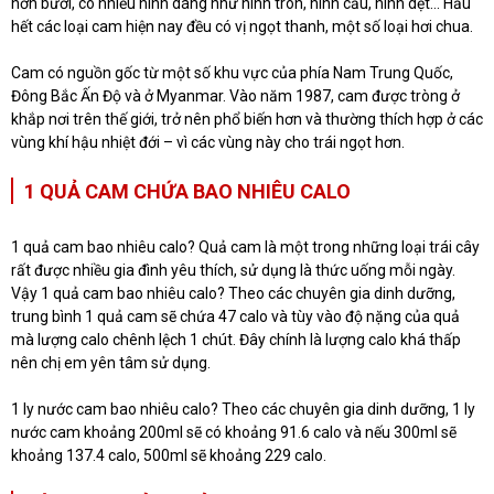
hơn bưởi, có nhiều hình dáng như hình tròn, hình cầu, hình dẹt… Hầu
hết các loại cam hiện nay đều có vị ngọt thanh, một số loại hơi chua.
Cam có nguồn gốc từ một số khu vực của phía Nam Trung Quốc,
Đông Bắc Ấn Độ và ở Myanmar. Vào năm 1987, cam được tròng ở
khắp nơi trên thế giới, trở nên phổ biến hơn và thường thích hợp ở các
vùng khí hậu nhiệt đới – vì các vùng này cho trái ngọt hơn.
1 QUẢ CAM CHỨA BAO NHIÊU CALO
1 quả cam bao nhiêu calo?
Quả cam là một trong những loại trái cây
rất được nhiều gia đình yêu thích, sử dụng là thức uống mỗi ngày.
Vậy 1 quả cam bao nhiêu calo? Theo các chuyên gia dinh dưỡng,
trung bình 1 quả cam sẽ chứa 47 calo và tùy vào độ nặng của quả
mà lượng calo chênh lệch 1 chút. Đây chính là lượng calo khá thấp
nên chị em yên tâm sử dụng.
1 ly nước cam bao nhiêu calo?
Theo các chuyên gia dinh dưỡng, 1 ly
nước cam khoảng 200ml sẽ có khoảng 91.6 calo và nếu 300ml sẽ
khoảng 137.4 calo, 500ml sẽ khoảng 229 calo.