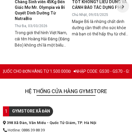
Chàng Sinh viên 45Kg Đến
TỐT KHÔNG? LIỀU DÙNG VÀ
s
Giấc Mơ Mr. Olympia và Bí
CẢNH BÁO TÁC DỤNG PHỤ
g
Quyết Dinh Dưỡng Từ
Chủ Nhật, 09/03/2025
B
NutraBio
Magie B6 là những chất dinh
k
Thứ Ba, 03/03/2026
dưỡng cần thiết cho sức khỏe
k
Trong giới thể hình Việt Nam,
mà bạn có thể hấp thụ từ chế
5
cái tên Hoàng Hải Đăng (Đăng
độ ăn uống hàng ngày hoặc
h
Béo) không chỉ là một biểu
qua việc sử dụng các loại thực
n
tượng về cơ bắp mà còn là
phẩm bổ sung để tránh các rối
l
minh chứng cho ý chí vươn lên
loạn sức khỏe có thể xảy ra
q
không ngừng. Từ một chàng
nếu cơ thể bị thiếu hụt chúng.
C
trai "cò hương" 45kg, Đăng Béo
Mặc dù đây là chất bổ sung
N HÀNG TỪ 1.500.000Đ
NHẬP CODE: GS30 - GS70 - GS100 giảm trực t
B
đã chính thức ghi tên mình vào
thiết yếu nhưng vẫn có rất
c
lịch sử thể hình nước nhà với
nhiều người băn khoăn và đặt
c
tấm thẻ IFBB Pro danh giá.
câu hỏi "Uống magie B6 nhiều
HỆ THỐNG CỬA HÀNG GYMSTORE
n
Hôm nay, hãy cùng Gymstore
có tốt không?", hãy cùng tìm
l
nhìn lại hành trình đầy thăng
hiểu và làm sáng tỏ vấn đề này
c
trầm này và khám phá "vũ khí
qua bài viết dưới đây. MAGIE
1
q
GYMSTORE XÃ ĐÀN
bí mật" giúp anh duy trì phong
B6 LÀ GÌ? Magie B6 là một
n
độ đỉnh cao: Thương hiệu thực
loại thuốc bổ sung giúp tăng
398 Xã Đàn, Văn Miếu - Quốc Tử Giám, TP. Hà Nội
t
phẩm bổ sung NutraBio. TỪ
cường sức khỏe thần kinh, có
n
Hotline: 0886 39 88 39
CHÀNG KIẾN TRÚC SƯ 45KG