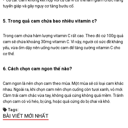
- Củ cải: Cam không kết hợp với củ cải vì có thể làm giảm chức năng
tuyến giáp và gây nguy cơ tăng bướu cổ.
5. Trong quả cam chứa bao nhiêu vitamin c?
Trong cam chứa hàm lượng vitamin C rất cao. Theo đó cứ 100g quả
cam sẽ chứa khoảng 30mg vitamin C. Vì vậy, người có sức đề kháng
yếu, vừa ốm dậy nên uống nước cam để tăng cường vitamin C cho
cơ thể.
6. Cách chọn cam ngon thế nào?
Cam ngon là nên chọn cam theo mùa. Một mùa sẽ có loại cam khác
nhau. Ngoài ra, khi chọn cam nên chọn cuống còn tươi xanh, vỏ mới.
Cầm trái cam chắc vừa tay, không quá cứng không quá mềm. Tránh
chọn cam có vỏ héo, bị úng, hoặc quá cứng do bị chai và khô.
Tags:
BÀI VIẾT MỚI NHẤT