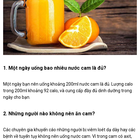
1. Một ngày uống bao nhiêu nước cam là đủ?
Một ngày bạn nên uống khoảng 200ml nước cam là đủ. Lượng calo
trong 200ml khoảng 92 calo, và cung cấp đầy đủ dinh dưỡng trong
ngày cho bạn.
2. Những người nào không nên ăn cam?
Các chuyên gia khuyến cáo những người bị viêm loét dạ dày hay các
bệnh về tuyến tụy không nên uống nước cam. Vì trong cam có axit,