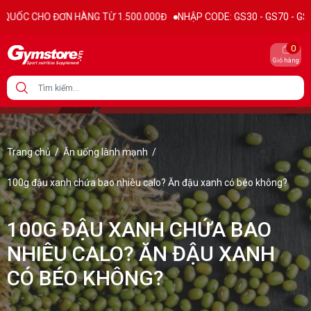
 HÀNG TỪ 1.500.000Đ
NHẬP CODE: GS30 - GS70 - GS100 giảm trực tiế
0
Giỏ hàng
Trang chủ
/
Ăn uống lành mạnh
/
100g đậu xanh chứa bao nhiêu calo? Ăn đậu xanh có béo không?
100G ĐẬU XANH CHỨA BAO
NHIÊU CALO? ĂN ĐẬU XANH
CÓ BÉO KHÔNG?