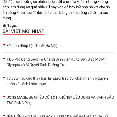
đó, đậu xanh cũng có nhiều lợi ích tốt cho sức khỏe, nhưng không
nên lạm dụng ăn quá nhiều. Thay vào đó hãy kết hợp nó với chế độ
ăn uống khoa học để đảm bảo cân bằng dinh dưỡng và tối ưu tác
dụng.
Tags:
BÀI VIẾT MỚI NHẤT
Kế toán Nhập liệu Thuế (Hà Nội)
IFBB Pro Đăng Béo: Từ Chàng Sinh viên 45Kg Đến Giấc Mơ Mr.
Olympia và Bí Quyết Dinh Dưỡng Từ...
10 dấu hiệu cho thấy bạn là người trao đổi chất nhanh. Nguyên
nhân và cách khắc phục
UỐNG MAGIE B6 NHIỀU CÓ TỐT KHÔNG? LIỀU DÙNG VÀ CẢNH BÁO
TÁC DỤNG PHỤ
NÊN UỐNG BIOTIN 5000 HAY 10000 MCG ĐỂ ĐẠT HIỆU QUẢ TỐT