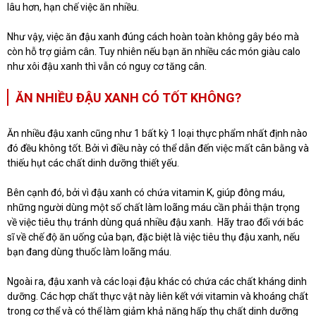
lâu hơn, hạn chế việc ăn nhiều.
Như vậy, việc ăn đậu xanh đúng cách hoàn toàn không gây béo mà
còn hỗ trợ giảm cân. Tuy nhiên nếu bạn ăn nhiều các món giàu calo
như xôi đậu xanh thì vẫn có nguy cơ tăng cân.
ĂN NHIỀU ĐẬU XANH CÓ TỐT KHÔNG?
Ăn nhiều đậu xanh cũng như 1 bất kỳ 1 loại thực phẩm nhất định nào
đó đều không tốt. Bởi vì điều này có thể dẫn đến việc mất cân bằng và
thiếu hụt các chất dinh dưỡng thiết yếu.
Bên cạnh đó, bởi vì đậu xanh có chứa vitamin K, giúp đông máu,
những người dùng một số chất làm loãng máu cần phải thận trọng
về việc tiêu thụ tránh dùng quá nhiều đậu xanh. Hãy trao đổi với bác
sĩ về chế độ ăn uống của bạn, đặc biệt là việc tiêu thụ đậu xanh, nếu
bạn đang dùng thuốc làm loãng máu.
Ngoài ra, đậu xanh và các loại đậu khác có chứa các chất kháng dinh
dưỡng. Các hợp chất thực vật này liên kết với vitamin và khoáng chất
trong cơ thể và có thể làm giảm khả năng hấp thụ chất dinh dưỡng