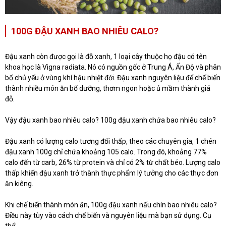
100G ĐẬU XANH BAO NHIÊU CALO?
Đậu xanh còn được gọi là đỗ xanh, 1 loại cây thuộc họ đậu có tên
khoa học là Vigna radiata. Nó có nguồn gốc ở Trung Á, Ấn Độ và phân
bố chủ yếu ở vùng khí hậu nhiệt đới. Đậu xanh nguyên liệu để chế biến
thành nhiều món ăn bổ dưỡng, thơm ngon hoặc ủ mầm thành giá
đỗ.
Vậy đậu xanh bao nhiêu calo? 100g đậu xanh chứa bao nhiêu calo?
Đậu xanh có lượng calo tương đối thấp, theo các chuyên gia, 1 chén
đậu xanh 100g chỉ chứa khoảng 105 calo. Trong đó, khoảng 77%
calo đến từ carb, 26% từ protein và chỉ có 2% từ chất béo. Lượng calo
thấp khiến đậu xanh trở thành thực phẩm lý tưởng cho các thực đơn
ăn kiêng.
Khi chế biến thành món ăn, 100g đậu xanh nấu chín bao nhiêu calo?
Điều này tùy vào cách chế biến và nguyên liệu mà bạn sử dụng. Cụ
thể: