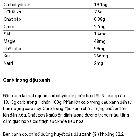
Carbohydrate
19.15g
Chất xơ
7.6g
Chất béo
0.38g
Canxi
27mg
Sắt
1.4mg
Magie
48mg
Phốt pho
99mg
Kali
266mg
Natri
2mg
Carb trong đậu xanh
Đậu xanh là một nguồn carbohydrate phức hợp tốt. Nó cung cấp
19.15g carb trong 1 chén 100g. Phần lớn calo trong đậu xanh đến từ
hàm lượng carb này. Carb trong đậu xanh chứa lượng chất xơ lớn -
lên đến 7.6g. Chất xơ sẽ giúp ổn định lượng đường trong máu, tăng
cảm giác no và cải thiện sức khỏe tiêu hóa.
Bên cạnh đó, chỉ số đường huyết của đậu xanh (GI) khoảng 32.2,