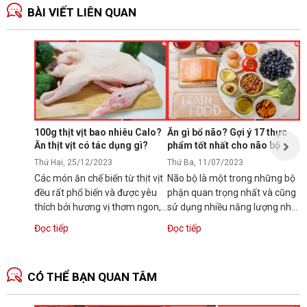
BÀI VIẾT LIÊN QUAN
T
k
T
T
c
n
100g thịt vịt bao nhiêu Calo?
Ăn gì bổ não? Gợi ý 17 thực
h
Ăn thịt vịt có tác dụng gì?
phẩm tốt nhất cho não bộ
Đ
g
Thứ Hai, 25/12/2023
Thứ Ba, 11/07/2023
Các món ăn chế biến từ thịt vịt
Não bộ là một trong những bộ
đều rất phổ biến và được yêu
phận quan trọng nhất và cũng
thích bởi hương vị thơm ngon,
sử dụng nhiều năng lượng nhất
dinh dưỡng. Vậy bạn có...
trong cơ thể chúng ta. Những
Đọc tiếp
Đọc tiếp
thực...
CÓ THỂ BẠN QUAN TÂM