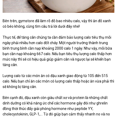
Bên trên, gymstore đã làm rõ đỗ bao nhiêu calo, vậy thì ăn đỗ xanh
có béo không, cùng tìm câu trả lời dưới đây nhé!
Thực tế, để tăng cân chúng ta cần đảm bảo lượng calo tiêu thụ mỗi
ngày phải nhiều hơn calo đốt cháy. Một người trưởng thành trung
bình trung bình cần nạp khoảng 2000 calo 1 ngày. Như vậy, mỗi bữa
bạn cần nạp khoảng 667 calo. Nếu bạn tiêu thụ lượng calo thấp hơn
mức này thì sẽ có hiệu quả giúp giảm cân và ngược lại sẽ khiến bạn
tăng cân.
Lượng calo từ các món ăn có đậu xanh giao động từ 105 đến 515
calo. Nếu bạn chỉ ăn các món có lượng calo thấp hoặc ăn vừa phải thì
sẽ không bị tăng cân.
Bên cạnh đó, đậu xanh còn giàu chất xơ và protein là những chất
dinh dưỡng có khả năng ức chế các hormone gây đói như ghrelin
đồng thời thúc đẩy giải phóng hormone như peptide YY,
cholecystokinin, GLP-1,… Từ đó giúp bạn cảm thấy nhanh no và no