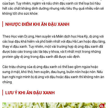
của bạn. Tuy nhiên, ngâm và nấu chín đậu xanh có thể loại bỏ hầu
hết các chất kháng dinh dưỡng nhưng nếu tiêu thụ quá nhiều vẫn sẽ
không tốt cho sức khỏe.
NHƯỢC ĐIỂM KHI ĂN ĐẬU XANH
Theo Học viện Dị ứng, Hen suyễn và Miễn dịch học Hoa Kỳ, dị ứng với
các loại đậu khá hiếm và phổ biến nhất với đậu Hà Lan hoặc đậu lăng,
thay vì đậu xanh. Tuy nhiên, một vài trường hợp dị ứng đậu xanh đã
được báo cáo trong các tài liệu y khoa, và ít nhất một trong những
protein gây dị ứng trong đậu xanh đã được xác định.
Các triệu chứng của dị ứng đậu xanh có thể bao gồm ngứa hoặc
sưng ở mặt, khó thở, hen suyễn, đau bụng, buồn nôn hoặc nôn. Nếu
bạn nghi ngờ mình bị dị ứng với đậu hoặc đậu xanh thì không nên ăn
chúng.
LƯU Ý KHI ĂN ĐẬU XANH