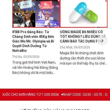
N
1
T
C
B
d
IFBB Pro Đăng Béo: Từ
UỐNG MAGIE B6 NHIỀU CÓ
đ
Chàng Sinh viên 45Kg Đến
TỐT KHÔNG? LIỀU DÙNG VÀ
s
Giấc Mơ Mr. Olympia và Bí
CẢNH BÁO TÁC DỤNG PHỤ
g
Quyết Dinh Dưỡng Từ
Chủ Nhật, 09/03/2025
B
NutraBio
Magie B6 là những chất dinh
k
Thứ Ba, 03/03/2026
dưỡng cần thiết cho sức khỏe
k
Trong giới thể hình Việt Nam,
mà bạn có thể hấp thụ từ chế
5
cái tên Hoàng Hải Đăng (Đăng
độ ăn uống hàng ngày hoặc
h
Béo) không chỉ là một biểu
qua việc sử dụng các loại thực
n
tượng về cơ bắp mà còn là
phẩm bổ sung để tránh các rối
l
minh chứng cho ý chí vươn lên
loạn sức khỏe có thể xảy ra
q
không ngừng. Từ một chàng
nếu cơ thể bị thiếu hụt chúng.
C
trai "cò hương" 45kg, Đăng Béo
Mặc dù đây là chất bổ sung
 HÀNG TỪ 1.500.000Đ
NHẬP CODE: GS30 - GS70 - GS100 giảm trực tiế
B
đã chính thức ghi tên mình vào
thiết yếu nhưng vẫn có rất
c
lịch sử thể hình nước nhà với
nhiều người băn khoăn và đặt
c
tấm thẻ IFBB Pro danh giá.
câu hỏi "Uống magie B6 nhiều