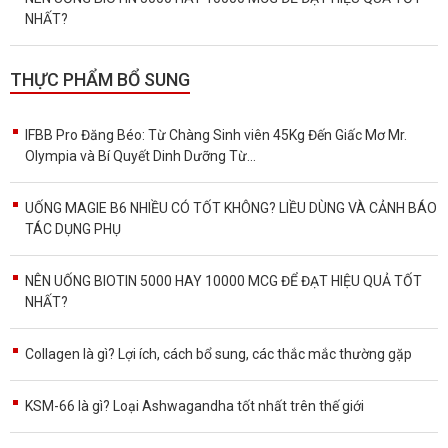
NHẤT?
THỰC PHẨM BỔ SUNG
IFBB Pro Đăng Béo: Từ Chàng Sinh viên 45Kg Đến Giấc Mơ Mr.
Olympia và Bí Quyết Dinh Dưỡng Từ...
UỐNG MAGIE B6 NHIỀU CÓ TỐT KHÔNG? LIỀU DÙNG VÀ CẢNH BÁO
TÁC DỤNG PHỤ
NÊN UỐNG BIOTIN 5000 HAY 10000 MCG ĐỂ ĐẠT HIỆU QUẢ TỐT
NHẤT?
Collagen là gì? Lợi ích, cách bổ sung, các thắc mắc thường gặp
KSM-66 là gì? Loại Ashwagandha tốt nhất trên thế giới