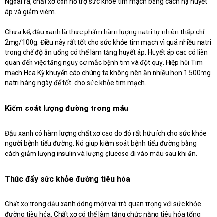
Ngoài ra, chất xơ còn hỗ trợ sức khỏe tim mạch bằng cách hạ huyết
áp và giảm viêm.
Chưa kể, đậu xanh là thực phẩm hàm lượng natri tự nhiên thấp chỉ
2mg/100g. Điều này rất tốt cho sức khỏe tim mạch vì quá nhiều natri
trong chế độ ăn uống có thể làm tăng huyết áp. Huyết áp cao có liên
quan đến việc tăng nguy cơ mắc bệnh tim và đột quỵ. Hiệp hội Tim
mạch Hoa Kỳ khuyến cáo chúng ta không nên ăn nhiều hơn 1.500mg
natri hàng ngày để tốt cho sức khỏe tim mạch.
Kiểm soát lượng đường trong máu
Đậu xanh có hàm lượng chất xơ cao do đó rất hữu ích cho sức khỏe
người bệnh tiểu đường. Nó giúp kiểm soát bệnh tiểu đường bằng
cách giảm lượng insulin và lượng glucose đi vào máu sau khi ăn.
Thúc đẩy sức khỏe đường tiêu hóa
Chất xơ trong đậu xanh đóng một vai trò quan trọng với sức khỏe
đường tiêu hóa. Chất xơ có thể làm tăng chức năng tiêu hóa tổng