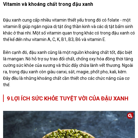
Vitamin và khoáng chất trong đậu xanh
Đậu xanh cung cấp nhiều vitamin thiết yếu trong đó có folate - một
vitamin B giúp ngăn ngừa dị tật ống thần kinh và các dị tật bẩm sinh
khác ở thai nhi. Một số vitamin quan trọng khác có trong đậu xanh có
thể kể đến như vitamin A, C, K, B1, B3, B6 và vitamin E.
Bên cạnh đó, đậu xanh cũng là một nguồn khoáng chất tốt, đặc biệt
là mangan. Nó hỗ trợ sự trao đổi chất, chống oxy hóa đồng thời tăng
cường sức khỏe của xương và thúc đẩy chữa lành vết thương. Ngoài
ra, trong đậu xanh còn giàu canxi, sắt, magie, phốt pho, kali, kẽm.
Đây đều là những khoáng chất cần thiết cho các chức năng của cơ
thể.
9 LỢI ÍCH SỨC KHỎE TUYỆT VỜI CỦA ĐẬU XANH