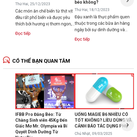
t
béo không?
Thứ Hai, 25/12/2023
Thứ Hai, 18/12/2023
Các món ăn chế biến từ thịt vịt
Đậu xanh là thực phẩm quen
đều rất phổ biến và được yêu
thuộc trong các bữa ăn hàng
thích bởi hương vị thơm ngon,
ngày bởi sự dinh dưỡng và
dinh dưỡng. Vậy bạn có...
Đọc tiếp
hương vị thơm ngon. Tuy vậy,
Đọc tiếp
nhiều người...
CÓ THỂ BẠN QUAN TÂM
N
1
T
C
B
d
IFBB Pro Đăng Béo: Từ
UỐNG MAGIE B6 NHIỀU CÓ
đ
Chàng Sinh viên 45Kg Đến
TỐT KHÔNG? LIỀU DÙNG VÀ
s
Giấc Mơ Mr. Olympia và Bí
CẢNH BÁO TÁC DỤNG PHỤ
g
Quyết Dinh Dưỡng Từ
Chủ Nhật, 09/03/2025