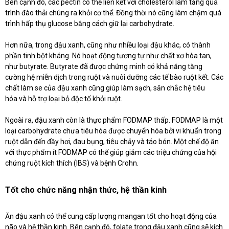
Bên cạnh đó, các pectin có thể liên kết với cholesterol làm tăng quá
trình đào thải chúng ra khỏi cơ thể. Đồng thời nó cũng làm chậm quá
trình hấp thụ glucose bằng cách giữ lại carbohydrate.
Hơn nữa, trong đậu xanh, cũng như nhiều loại đậu khác, có thành
phần tinh bột kháng. Nó hoạt động tương tự như chất xơ hòa tan,
như butyrate. Butyrate đã được chứng minh có khả năng tăng
cường hệ miễn dịch trong ruột và nuôi dưỡng các tế bào ruột kết. C
ác
chất làm se của đậu xanh cũng giúp làm sạch, săn chắc hệ tiêu
hóa và hỗ trợ loại bỏ độc tố khỏi ruột.
Ngoài ra, đậu xanh còn là thực phẩm FODMAP thấp. FODMAP là một
loại carbohydrate chưa tiêu hóa được chuyển hóa bởi vi khuẩn trong
ruột dẫn đến đầy hơi, đau bụng, tiêu chảy và táo bón. Một chế độ ăn
với thực phẩm ít FODMAP có thể giúp giảm các triệu chứng của hội
chứng ruột kích thích (IBS) và bệnh Crohn.
Tốt cho chức năng nhận thức, hệ thần kinh
Ăn đậu xanh có thể cung cấp lượng mangan tốt cho hoạt động của
não và hệ thần kinh.
Bên cạnh đó, folate trong đậu xanh cũng sẽ kích