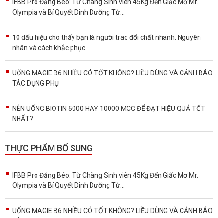
IFBB Pro Đăng Béo: Từ Chàng Sinh viên 45Kg Đến Giấc Mơ Mr.
Olympia và Bí Quyết Dinh Dưỡng Từ...
10 dấu hiệu cho thấy bạn là người trao đổi chất nhanh. Nguyên
nhân và cách khắc phục
UỐNG MAGIE B6 NHIỀU CÓ TỐT KHÔNG? LIỀU DÙNG VÀ CẢNH BÁO
TÁC DỤNG PHỤ
NÊN UỐNG BIOTIN 5000 HAY 10000 MCG ĐỂ ĐẠT HIỆU QUẢ TỐT
NHẤT?
THỰC PHẨM BỔ SUNG
IFBB Pro Đăng Béo: Từ Chàng Sinh viên 45Kg Đến Giấc Mơ Mr.
Olympia và Bí Quyết Dinh Dưỡng Từ...
UỐNG MAGIE B6 NHIỀU CÓ TỐT KHÔNG? LIỀU DÙNG VÀ CẢNH BÁO