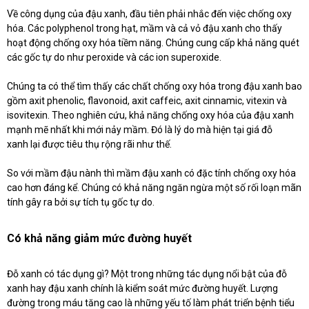
Về công dụng của đậu xanh, đầu tiên phải nhắc đến việc chống oxy
hóa. Các polyphenol trong hạt, mầm và cả vỏ đậu xanh cho thấy
hoạt động chống oxy hóa tiềm năng. Chúng cung cấp khả năng quét
các gốc tự do như peroxide và các ion superoxide.
Chúng ta có thể tìm thấy các chất chống oxy hóa trong đậu xanh bao
gồm axit phenolic, flavonoid, axit caffeic, axit cinnamic, vitexin và
isovitexin. Theo nghiên cứu, khả năng chống oxy hóa của đậu xanh
mạnh mẽ nhất khi mới nảy mầm. Đó là lý do mà hiện tại giá đỗ
xanh lại được tiêu thụ rộng rãi như thế.
So với mầm đậu nành thì mầm đậu xanh có đặc tính chống oxy hóa
cao hơn đáng kể. Chúng có khả năng ngăn ngừa một số rối loạn mãn
tính gây ra bởi sự tích tụ gốc tự do.
Có khả năng giảm mức đường huyết
Đỗ xanh có tác dụng gì? Một trong những tác dụng nổi bật của đỗ
xanh hay đậu xanh chính là kiểm soát mức đường huyết. Lượng
đường trong máu tăng cao là những yếu tố làm phát triển bệnh tiểu