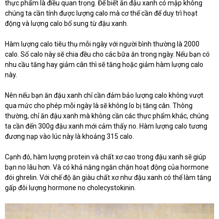
thực phẩm là điều quan trọng. Để biết ăn đậu xanh có mập không
chúng ta cần tính được lượng calo mà cơ thể cần để duy trì hoạt
động và lượng calo bổ sung từ đậu xanh.
Hàm lượng calo tiêu thụ mỗi ngày với người bình thường là 2000
calo. Số calo này sẽ chia đều cho các bữa ăn trong ngày. Nếu bạn có
nhu cầu tăng hay giảm cân thì sẽ tăng hoặc giảm hàm lượng calo
này.
Nên nếu bạn ăn đậu xanh chỉ cần đảm bảo lượng calo không vượt
qua mức cho phép mỗi ngày là sẽ không
lo bị tăng cân. Thông
thường, chỉ ăn đậu xanh mà không cần các thực phẩm khác, chúng
ta cần đến 300g đậu xanh mới cảm thấy no. Hàm lượng calo tương
đương nạp vào lúc này là khoảng 315 calo.
Cạnh đó, hàm lượng protein và chất xơ cao trong đậu xanh sẽ giúp
bạn no lâu hơn. Và có khả năng ngăn chặn hoạt động của hormone
đói ghrelin. Với chế độ ăn giàu chất xơ như đậu xanh có thể làm tăng
gấp đôi lượng hormone no cholecystokinin.