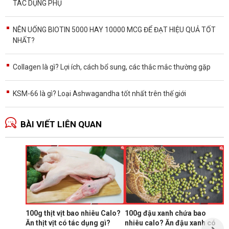
TÁC DỤNG PHỤ
NÊN UỐNG BIOTIN 5000 HAY 10000 MCG ĐỂ ĐẠT HIỆU QUẢ TỐT
NHẤT?
Collagen là gì? Lợi ích, cách bổ sung, các thắc mắc thường gặp
KSM-66 là gì? Loại Ashwagandha tốt nhất trên thế giới
BÀI VIẾT LIÊN QUAN
Ă
p
T
N
p
s
100g thịt vịt bao nhiêu Calo?
100g đậu xanh chứa bao
t
Ăn thịt vịt có tác dụng gì?
nhiêu calo? Ăn đậu xanh có
Đ