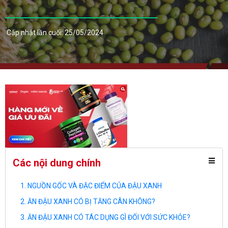
Cập nhật lần cuối: 25/05/2024
Các nội dung chính
NGUỒN GỐC VÀ ĐẶC ĐIỂM CỦA ĐẬU XANH
ĂN ĐẬU XANH CÓ BỊ TĂNG CÂN KHÔNG?
ĂN ĐẬU XANH CÓ TÁC DỤNG GÌ ĐỐI VỚI SỨC KHỎE?