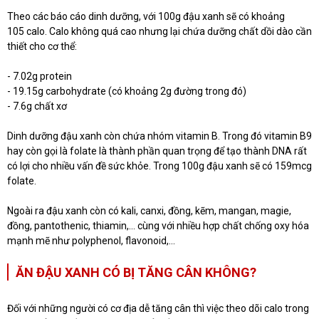
Theo các báo cáo dinh dưỡng, với 100g đậu xanh sẽ có khoảng
105 calo. Calo không quá cao nhưng lại chứa dưỡng chất dồi dào cần
thiết cho cơ thể:
- 7.02g protein
- 19.15g carbohydrate (có khoảng 2g đường trong đó)
- 7.6g chất xơ
Dinh dưỡng đậu xanh còn chứa nhóm vitamin B. Trong đó vitamin B9
hay còn gọi là folate là thành phần quan trọng để tạo thành DNA rất
có lợi cho nhiều vấn đề sức khỏe. Trong 100g đậu xanh sẽ có 159mcg
folate.
Ngoài ra đậu xanh còn có kali, canxi, đồng, kẽm, mangan, magie,
đồng, pantothenic, thiamin,... cùng với nhiều hợp chất chống oxy hóa
mạnh mẽ như polyphenol, flavonoid,...
ĂN ĐẬU XANH CÓ BỊ TĂNG CÂN KHÔNG?
Đối với những người có cơ địa dễ tăng cân thì việc theo dõi calo trong