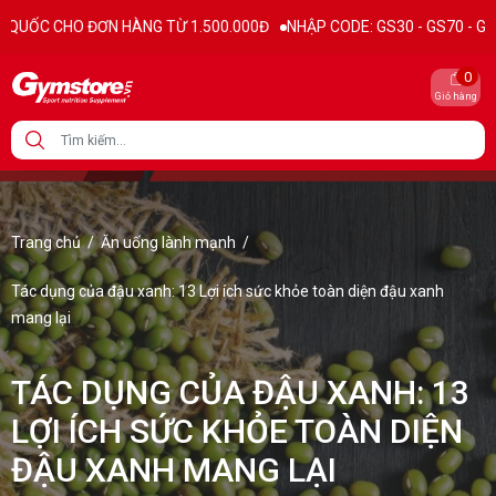
 HÀNG TỪ 1.500.000Đ
NHẬP CODE: GS30 - GS70 - GS100 giảm trực ti
0
Giỏ hàng
Trang chủ
/
Ăn uống lành mạnh
/
Tác dụng của đậu xanh: 13 Lợi ích sức khỏe toàn diện đậu xanh
mang lại
TÁC DỤNG CỦA ĐẬU XANH: 13
LỢI ÍCH SỨC KHỎE TOÀN DIỆN
ĐẬU XANH MANG LẠI