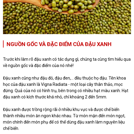
NGUỒN GỐC VÀ ĐẶC ĐIỂM CỦA ĐẬU XANH
Trước khi làm rõ đậu xanh có tác dụng gì, chúng ta cùng tìm hiểu qua
về nguồn gốc và đặc điểm của nó nhé!
Đậu xanh cũng như đậu đỏ, đậu đen,... đều thuộc họ đậu. Tên khoa
học của đậu xanh là Vigna Radiata - một loại cây thân thảo, mọc
đứng. Quả của nó có hình trụ, bên trong có nhiều hạt màu xanh. Hạt
đậu xanh có kích thước khá nhỏ, chỉ khoảng 2 đến 5mm.
Đậu xanh được trồng rộng rãi ở nhiều khu vực và được chế biến
thành nhiều món ăn ngon khác nhau. Từ món mặn đến món ngọt,
món chính đến món phụ để có thể dùng đậu xanh làm nguyên liệu
chế biến.