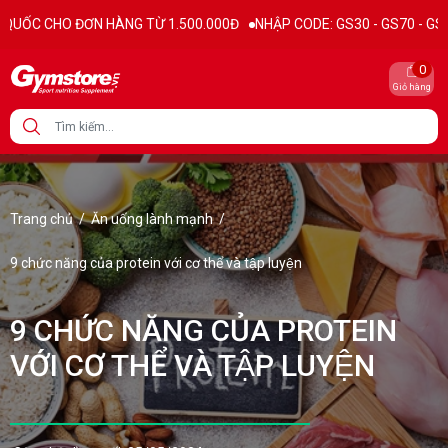
 HÀNG TỪ 1.500.000Đ
NHẬP CODE: GS30 - GS70 - GS100 giảm trực ti
0
Giỏ hàng
Trang chủ
/
Ăn uống lành mạnh
/
9 chức năng của protein với cơ thể và tập luyện
9 CHỨC NĂNG CỦA PROTEIN
VỚI CƠ THỂ VÀ TẬP LUYỆN