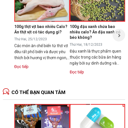
T
N
p
s
100g thịt vịt bao nhiêu Calo?
100g đậu xanh chứa bao
t
Ăn thịt vịt có tác dụng gì?
nhiêu calo? Ăn đậu xanh có
Đ
t
béo không?
Thứ Hai, 25/12/2023
Thứ Hai, 18/12/2023
Các món ăn chế biến từ thịt vịt
Đậu xanh là thực phẩm quen
đều rất phổ biến và được yêu
thuộc trong các bữa ăn hàng
thích bởi hương vị thơm ngon,
ngày bởi sự dinh dưỡng và
dinh dưỡng. Vậy bạn có...
Đọc tiếp
hương vị thơm ngon. Tuy vậy,
Đọc tiếp
nhiều người...
CÓ THỂ BẠN QUAN TÂM
N
1
T
C