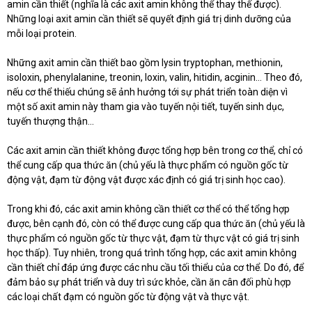
amin cần thiết (nghĩa là các axit amin không thể thay thế được).
Những loại axit amin cần thiết sẽ quyết định giá trị dinh dưỡng của
mỗi loại protein.
Những axit amin cần thiết bao gồm lysin tryptophan, methionin,
isoloxin, phenylalanine, treonin, loxin, valin, hitidin, acginin… Theo đó,
nếu cơ thể thiếu chúng sẽ ảnh hưởng tới sự phát triển toàn diện vì
một số axit amin này tham gia vào tuyến nội tiết, tuyến sinh dục,
tuyến thượng thận…
Các axit amin cần thiết không được tổng hợp bên trong cơ thể, chỉ có
thể cung cấp qua thức ăn (chủ yếu là thực phẩm có nguồn gốc từ
động vật, đạm từ động vật được xác định có giá trị sinh học cao).
Trong khi đó, các axit amin không cần thiết cơ thể có thể tổng hợp
được, bên cạnh đó, còn có thể được cung cấp qua thức ăn (chủ yếu là
thực phẩm có nguồn gốc từ thực vật, đạm từ thực vật có giá trị sinh
học thấp). Tuy nhiên, trong quá trình tổng hợp, các axit amin không
cần thiết chỉ đáp ứng được các nhu cầu tối thiểu của cơ thể. Do đó, để
đảm bảo sự phát triển và duy trì sức khỏe, cần ăn cân đối phù hợp
các loại chất đạm có nguồn gốc từ động vật và thực vật.