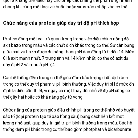
tạo ra kháng thể. Điều này cho phép các kháng thể phản ứng nhanh
chóng khi cùng một loại vi khuẩn hoặc virus xâm nhập vào cơ thể.
Chức năng của protein giúp duy trì độ pH thích hợp
Protein đóng một vai trò quan trọng trong việc điều chỉnh nồng độ
axit bazơ trong máu và các chất dịch khác trong cơ thể. Sự cân bằng
giữa axit và bazơ được đo bằng thang pH dao động từ 0 đến 14. Mức
0 là axit mạnh nhất, 7 trung tính và 14 kiềm nhất, cơ thể có axit dạ
dày ở pH 2 và máu ở pH 7,4.
Các hệ thống đệm trong cơ thể giúp đảm bảo lượng chất dịch bên
trong cơ thể duy trì phạm vi pH bình thường. Việc duy trì pH ở mức ổn
định là điều cần thiết, vì ngay cả một thay đổi nhỏ về độ pH cũng có
thể gây hại hoặc có khả năng gây tử vong.
Chức năng của protein giúp điều chỉnh pH trong cơ thể nhờ vào huyết
sắc tố (loại protein tạo tế bào hồng cầu) bằng cách liên kết một
lượng nhỏ axit, giúp duy trì giá trị pH bình thường trong máu. Các hệ
thống đệm pH khác trong cơ thể bao gồm photphat và bicarbonate.