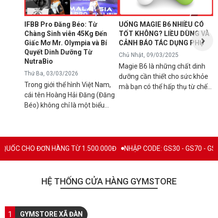
B
d
IFBB Pro Đăng Béo: Từ
UỐNG MAGIE B6 NHIỀU CÓ
đ
Chàng Sinh viên 45Kg Đến
TỐT KHÔNG? LIỀU DÙNG VÀ
s
Giấc Mơ Mr. Olympia và Bí
CẢNH BÁO TÁC DỤNG PHỤ
g
Quyết Dinh Dưỡng Từ
Chủ Nhật, 09/03/2025
B
NutraBio
Magie B6 là những chất dinh
k
Thứ Ba, 03/03/2026
dưỡng cần thiết cho sức khỏe
k
Trong giới thể hình Việt Nam,
mà bạn có thể hấp thụ từ chế
5
cái tên Hoàng Hải Đăng (Đăng
độ ăn uống hàng ngày hoặc
h
Béo) không chỉ là một biểu
qua việc sử dụng các loại thực
n
tượng về cơ bắp mà còn là
phẩm bổ sung để tránh các rối
l
minh chứng cho ý chí vươn lên
loạn sức khỏe có thể xảy ra
q
không ngừng. Từ một chàng
nếu cơ thể bị thiếu hụt chúng.
C
trai "cò hương" 45kg, Đăng Béo
Mặc dù đây là chất bổ sung
 HÀNG TỪ 1.500.000Đ
NHẬP CODE: GS30 - GS70 - GS100 giảm trực ti
B
đã chính thức ghi tên mình vào
thiết yếu nhưng vẫn có rất
c
lịch sử thể hình nước nhà với
nhiều người băn khoăn và đặt
c
tấm thẻ IFBB Pro danh giá.
câu hỏi "Uống magie B6 nhiều
HỆ THỐNG CỬA HÀNG GYMSTORE
n
Hôm nay, hãy cùng Gymstore
có tốt không?", hãy cùng tìm
l
nhìn lại hành trình đầy thăng
hiểu và làm sáng tỏ vấn đề này
c
trầm này và khám phá "vũ khí
qua bài viết dưới đây. MAGIE
1
q
GYMSTORE XÃ ĐÀN
bí mật" giúp anh duy trì phong