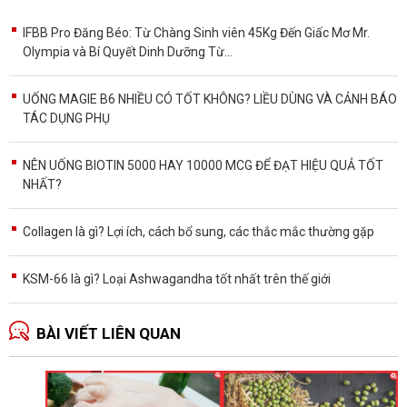
IFBB Pro Đăng Béo: Từ Chàng Sinh viên 45Kg Đến Giấc Mơ Mr.
Olympia và Bí Quyết Dinh Dưỡng Từ...
UỐNG MAGIE B6 NHIỀU CÓ TỐT KHÔNG? LIỀU DÙNG VÀ CẢNH BÁO
TÁC DỤNG PHỤ
NÊN UỐNG BIOTIN 5000 HAY 10000 MCG ĐỂ ĐẠT HIỆU QUẢ TỐT
NHẤT?
Collagen là gì? Lợi ích, cách bổ sung, các thắc mắc thường gặp
KSM-66 là gì? Loại Ashwagandha tốt nhất trên thế giới
BÀI VIẾT LIÊN QUAN
Ă
p