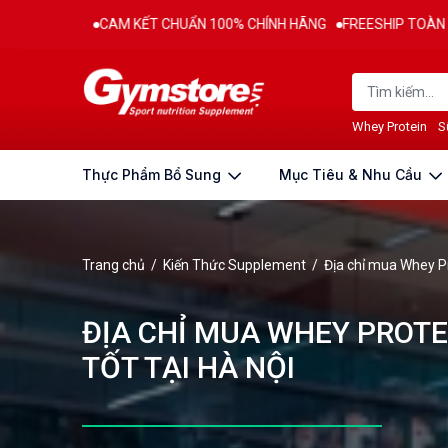
AM KẾT CHUẨN 100% CHÍNH HÃNG
FREESHIP TOÀN QUỐC CHO ĐƠN H
Whey Protein
S
Thực Phẩm Bổ Sung
Mục Tiêu & Nhu Cầu
Trang chủ
/
Kiến Thức Supplement
/
Địa chỉ mua Whey Pro
ĐỊA CHỈ MUA WHEY PROTEI
TỐT TẠI HÀ NỘI