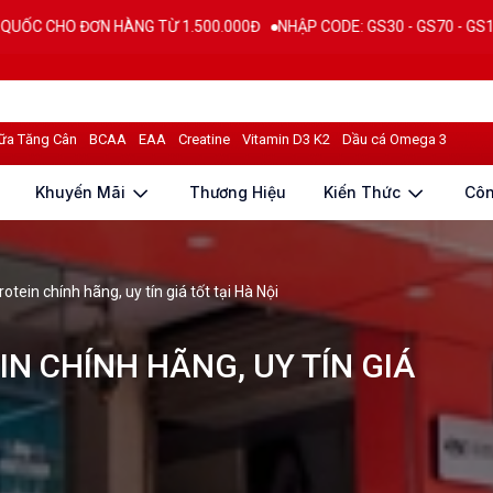
ÀNG TỪ 1.500.000Đ
NHẬP CODE: GS30 - GS70 - GS100 giảm trực tiếp 
ữa Tăng Cân
BCAA
EAA
Creatine
Vitamin D3 K2
Dầu cá Omega 3
Khuyến Mãi
Thương Hiệu
Kiến Thức
Cô
tein chính hãng, uy tín giá tốt tại Hà Nội
N CHÍNH HÃNG, UY TÍN GIÁ