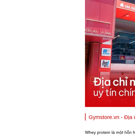
Gymstore.vn - Địa c
Whey protein là một hỗn h