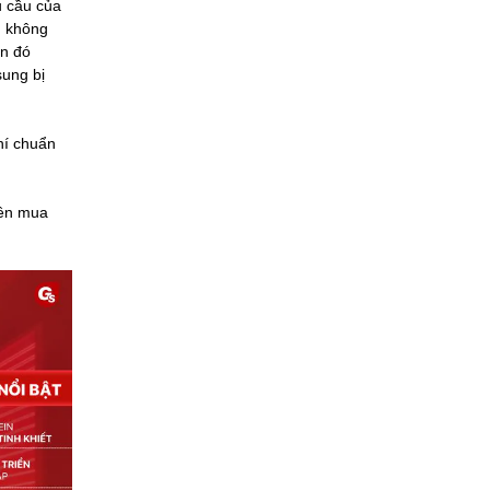
u cầu của
g không
ơn đó
sung bị
hí chuẩn
nên mua