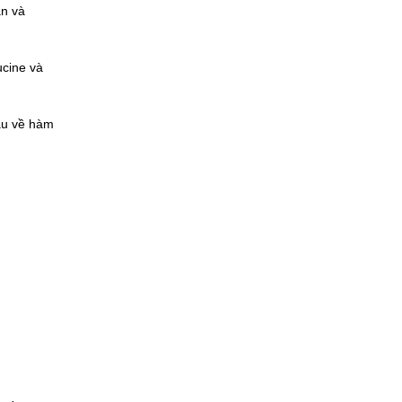
ăn và
ucine và
hau về hàm