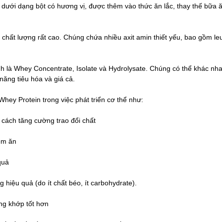
dưới dạng bột có hương vị, được thêm vào thức ăn lắc, thay thế bữa 
 chất lượng rất cao. Chúng chứa nhiều axit amin thiết yếu, bao gồm le
nh là Whey Concentrate, Isolate và Hydrolysate. Chúng có thể khác n
 năng tiêu hóa và giá cả.
 Whey Protein trong việc phát triển cơ thể như:
cách tăng cường trao đổi chất
èm ăn
quả
 hiệu quả (do ít chất béo, ít carbohydrate).
ng khớp tốt hơn