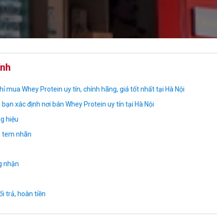
ính
hỉ mua Whey Protein uy tín, chính hãng, giá tốt nhất tại Hà Nội
úp bạn xác định nơi bán Whey Protein uy tín tại Hà Nội
g hiệu
ó tem nhãn
ng nhận
n
ổi trả, hoàn tiền