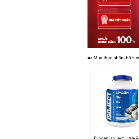
=> Mua thực phẩm bổ sung
Evogen IsoJect Ultra-P