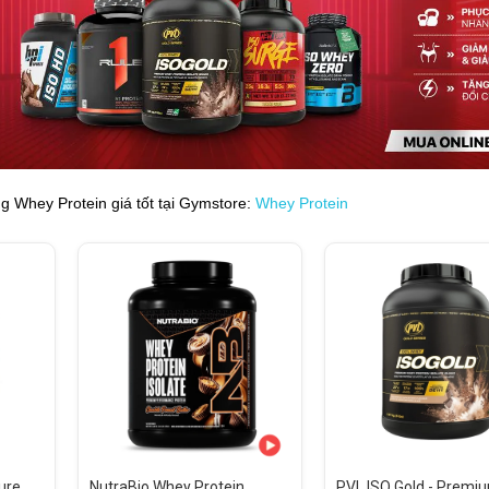
 Whey Protein giá tốt tại Gymstore:
Whey Protein
ure
NutraBio Whey Protein
PVL ISO Gold - Premi