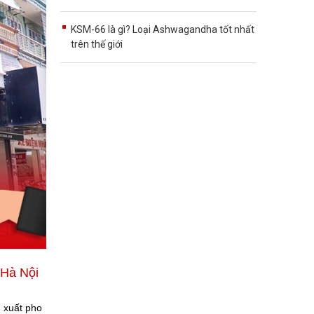
KSM-66 là gì? Loại Ashwagandha tốt nhất
trên thế giới
i Hà Nội
n xuất pho