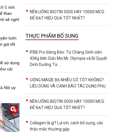
có 1 sức
NÊN UỐNG BIOTIN 5000 HAY 10000 MCG
hể thao
ĐỂ ĐẠT HIỆU QUẢ TỐT NHẤT?
ời sẽ nghĩ
THỰC PHẨM BỔ SUNG
uyện luôn
 giá tốt
IFBB Pro Đăng Béo: Từ Chàng Sinh viên
45Kg Đến Giấc Mơ Mr. Olympia và Bí Quyết
để sử dụng
Dinh Dưỡng Từ...
như cải
UỐNG MAGIE B6 NHIỀU CÓ TỐT KHÔNG?
LIỀU DÙNG VÀ CẢNH BÁO TÁC DỤNG PHỤ
à Nội uy
NÊN UỐNG BIOTIN 5000 HAY 10000 MCG
ĐỂ ĐẠT HIỆU QUẢ TỐT NHẤT?
Collagen là gì? Lợi ích, cách bổ sung, các
thắc mắc thường gặp