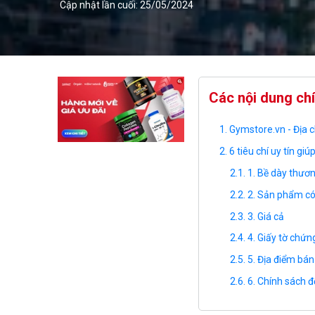
Cập nhật lần cuối: 25/05/2024
Các nội dung ch
Gymstore.vn - Địa c
6 tiêu chí uy tín gi
1. Bề dày thươn
2. Sản phẩm c
3. Giá cả
4. Giấy tờ chứ
5. Địa điểm bá
6. Chính sách đ