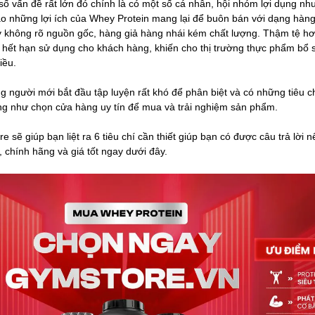
ố vấn đề rất lớn đó chính là có một số cá nhân, hội nhóm lợi dụng nh
ào những lợi ích của Whey Protein mang lại để buôn bán với dạng hàn
y không rõ nguồn gốc, hàng giả hàng nhái kém chất lượng. Thậm tệ h
 hết hạn sử dụng cho khách hàng, khiến cho thị trường thực phẩm bổ 
hiều.
g người mới bắt đầu tập luyện rất khó để phân biệt và có những tiêu c
g như chọn cửa hàng uy tín để mua và trải nghiệm sản phẩm.
 sẽ giúp bạn liệt ra 6 tiêu chí cần thiết giúp bạn có được câu trả lời 
, chính hãng và giá tốt ngay dưới đây.