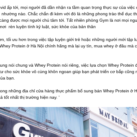
id ấp tới, mọi người đã dần nhận ra tầm quan trọng thực sự của việc 
n nhường nào. Chắc chắn đi kèm với đó là những phong trào thể dục t
 càng được mọi người chú tâm tới. Tất nhiên phòng Gym là nơi mọi ngư
 nơi rèn luyện tính kỷ luật, sức khỏe của bản thân
ơn, tối ưu hơn trong việc tập luyện giới trẻ hoặc những người mới tập l
 Whey Protein ở Hà Nội chính hãng mà lại uy tín, mua whey ở đâu mà có
ung nói chung và Whey Protein nói riêng, việc lựa chọn Whey Protein 
 tư cho sức khỏe vô cùng khôn ngoan giúp bạn phát triển cơ bắp cũng 
của bạn.
rong những địa chỉ cửa hàng thực phẩm bổ sung bán Whey Protein ở H
ả tốt nhất thị trường hiện nay. '