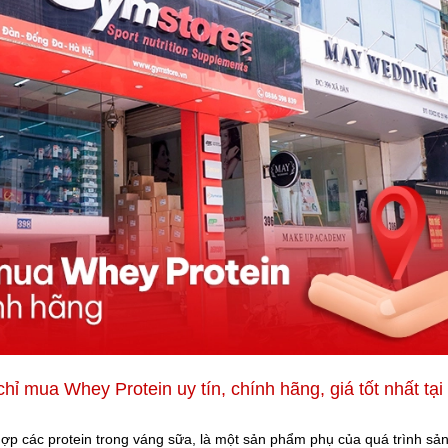
hỉ mua Whey Protein uy tín, chính hãng, giá tốt nhất tạ
ợp các protein trong váng sữa, là một sản phẩm phụ của quá trình sả