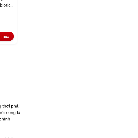
iotic,
n mua
 thời phải
i riêng là
chính