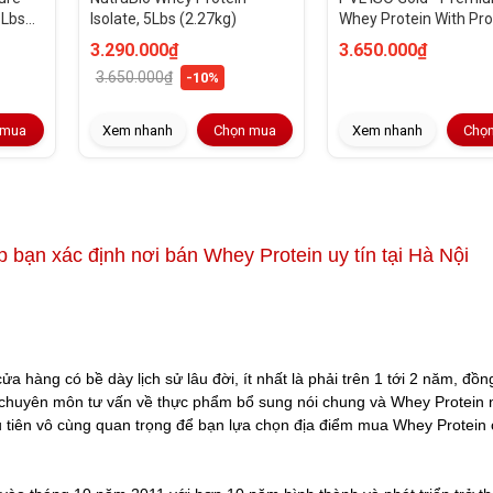
 Lbs
Isolate, 5Lbs (2.27kg)
Whey Protein With Prob
5 Lbs (2.27kg)
3.290.000₫
3.650.000₫
3.650.000₫
-10%
 mua
Xem nhanh
Chọn mua
Xem nhanh
Chọ
iúp bạn xác định nơi bán Whey Protein uy tín tại Hà Nội
 hàng có bề dày lịch sử lâu đời, ít nhất là phải trên 1 tới 2 năm, đồng
chuyên môn tư vấn về thực phẩm bổ sung nói chung và Whey Protein nó
u tiên vô cùng quan trọng để bạn lựa chọn địa điểm mua Whey Protein 