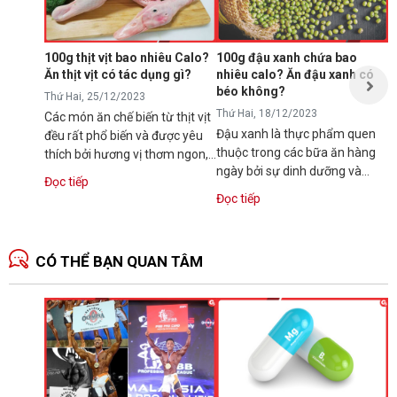
N
p
s
100g thịt vịt bao nhiêu Calo?
100g đậu xanh chứa bao
t
Ăn thịt vịt có tác dụng gì?
nhiêu calo? Ăn đậu xanh có
Đ
t
béo không?
Thứ Hai, 25/12/2023
Thứ Hai, 18/12/2023
Các món ăn chế biến từ thịt vịt
Đậu xanh là thực phẩm quen
đều rất phổ biến và được yêu
thuộc trong các bữa ăn hàng
thích bởi hương vị thơm ngon,
ngày bởi sự dinh dưỡng và
dinh dưỡng. Vậy bạn có...
Đọc tiếp
hương vị thơm ngon. Tuy vậy,
Đọc tiếp
nhiều người...
CÓ THỂ BẠN QUAN TÂM
N
1
T
C
B