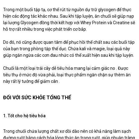
Trong một buổi tập tạ, cơ thể rút từ nguồn dự trữ glycogen để thực
hiện các động tác khác nhau. Sau khi tập luyện, ăn chuối sẽ giúp nạp
lại lượng Glycogen đồng thời kết hợp với Whey Protein và Creatine sẽ
hỗ trợ rất nhiều trong việc phát triển cơ bắp.
Do đó, nó cũng được quan tâm để phục hồi thể chất sau các buổi tập
của bạn trong phòng tập thể dục. Chứa kali và magie, loại quả này
giúp ngăn ngừa các cơn đau nhức có thể xuất hiện sau khi tập luyện.
Chuối là một loại trái cây dễ tiêu hóa mang lại cảm giác no . Được
tiêu thụ ở mức độ vừa phải, loại thực phẩm ngăn chặn sự thèm ăn
này rất lý tưởng để giảm cân .
ĐỐI VỚI SỨC KHỎE TỔNG THỂ
1. Tốt cho hệ tiêu hóa
Trong chuối chứa lượng chất xơ dồi dào nên có khả năng làm sạch
đường ruột bằng cách hóa lỏng thức ăn trong ruột, giúp nhuận tràng