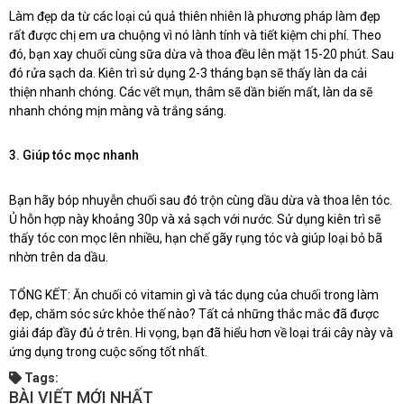
Làm đẹp da từ các loại củ quả thiên nhiên là phương pháp làm đẹp
rất được chị em ưa chuộng vì nó lành tính và tiết kiệm chi phí. Theo
đó, bạn xay chuối cùng sữa dừa và thoa đều lên mặt 15-20 phút. Sau
đó rửa sạch da. Kiên trì sử dụng 2-3 tháng bạn sẽ thấy làn da cải
thiện nhanh chóng. Các vết mụn, thâm sẽ dần biến mất, làn da sẽ
nhanh chóng mịn màng và trắng sáng.
3. Giúp tóc mọc nhanh
Bạn hãy bóp nhuyễn chuối sau đó trộn cùng dầu dừa và thoa lên tóc.
Ủ hỗn hợp này khoảng 30p và xả sạch với nước. Sử dụng kiên trì sẽ
thấy tóc con mọc lên nhiều, hạn chế gãy rụng tóc và giúp loại bỏ bã
nhờn trên da dầu.
TỔNG KẾT: Ăn chuối có vitamin gì và tác dụng của chuối trong làm
đẹp, chăm sóc sức khỏe thế nào? Tất cả những thắc mắc đã được
giải đáp đầy đủ ở trên. Hi vọng, bạn đã hiểu hơn về loại trái cây này và
ứng dụng trong cuộc sống tốt nhất.
Tags:
BÀI VIẾT MỚI NHẤT