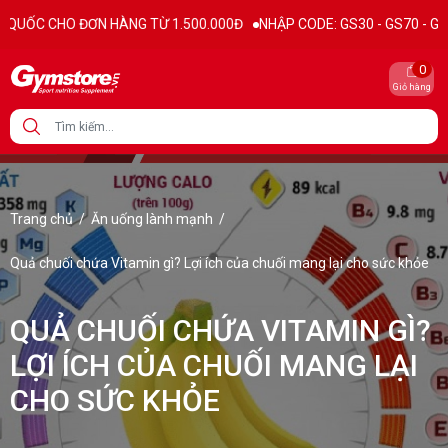
O ĐƠN HÀNG TỪ 1.500.000Đ
NHẬP CODE: GS30 - GS70 - GS100 giảm tr
0
Giỏ hàng
Trang chủ
/
Ăn uống lành mạnh
/
Quả chuối chứa Vitamin gì? Lợi ích của chuối mang lại cho sức khỏe
QUẢ CHUỐI CHỨA VITAMIN GÌ?
LỢI ÍCH CỦA CHUỐI MANG LẠI
CHO SỨC KHỎE