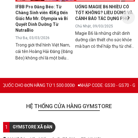
d
IFBB Pro Đăng Béo: Từ
UỐNG MAGIE B6 NHIỀU CÓ
đ
Chàng Sinh viên 45Kg Đến
TỐT KHÔNG? LIỀU DÙNG VÀ
s
Giấc Mơ Mr. Olympia và Bí
CẢNH BÁO TÁC DỤNG PHỤ
g
Quyết Dinh Dưỡng Từ
Chủ Nhật, 09/03/2025
B
NutraBio
Magie B6 là những chất dinh
k
Thứ Ba, 03/03/2026
dưỡng cần thiết cho sức khỏe
k
Trong giới thể hình Việt Nam,
mà bạn có thể hấp thụ từ chế
5
cái tên Hoàng Hải Đăng (Đăng
độ ăn uống hàng ngày hoặc
h
Béo) không chỉ là một biểu
qua việc sử dụng các loại thực
n
tượng về cơ bắp mà còn là
phẩm bổ sung để tránh các rối
l
minh chứng cho ý chí vươn lên
loạn sức khỏe có thể xảy ra
q
không ngừng. Từ một chàng
nếu cơ thể bị thiếu hụt chúng.
C
trai "cò hương" 45kg, Đăng Béo
Mặc dù đây là chất bổ sung
O ĐƠN HÀNG TỪ 1.500.000Đ
NHẬP CODE: GS30 - GS70 - GS100 giảm tr
B
đã chính thức ghi tên mình vào
thiết yếu nhưng vẫn có rất
c
lịch sử thể hình nước nhà với
nhiều người băn khoăn và đặt
c
tấm thẻ IFBB Pro danh giá.
câu hỏi "Uống magie B6 nhiều
HỆ THỐNG CỬA HÀNG GYMSTORE
n
Hôm nay, hãy cùng Gymstore
có tốt không?", hãy cùng tìm
l
nhìn lại hành trình đầy thăng
hiểu và làm sáng tỏ vấn đề này
c
trầm này và khám phá "vũ khí
qua bài viết dưới đây. MAGIE
1
q
GYMSTORE XÃ ĐÀN
bí mật" giúp anh duy trì phong
B6 LÀ GÌ? Magie B6 là một
n
độ đỉnh cao: Thương hiệu thực
loại thuốc bổ sung giúp tăng