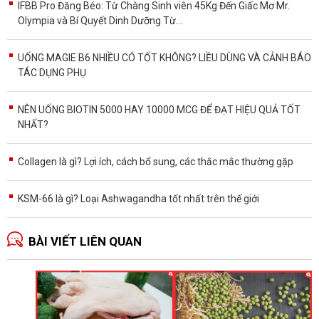
IFBB Pro Đăng Béo: Từ Chàng Sinh viên 45Kg Đến Giấc Mơ Mr.
Olympia và Bí Quyết Dinh Dưỡng Từ...
UỐNG MAGIE B6 NHIỀU CÓ TỐT KHÔNG? LIỀU DÙNG VÀ CẢNH BÁO
TÁC DỤNG PHỤ
NÊN UỐNG BIOTIN 5000 HAY 10000 MCG ĐỂ ĐẠT HIỆU QUẢ TỐT
NHẤT?
Collagen là gì? Lợi ích, cách bổ sung, các thắc mắc thường gặp
KSM-66 là gì? Loại Ashwagandha tốt nhất trên thế giới
BÀI VIẾT LIÊN QUAN
Ă
p
T