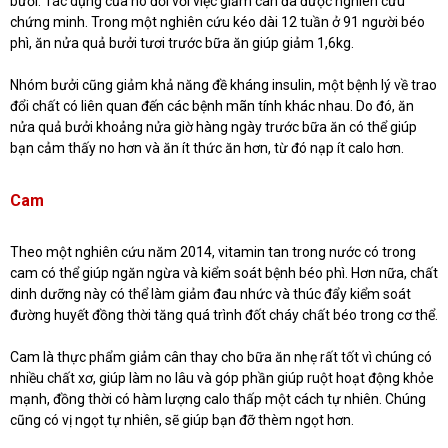
bưởi. Tác dụng của nó đối với việc giảm cân đã được nghiên cứu
chứng minh. Trong một nghiên cứu kéo dài 12 tuần ở 91 người béo
phì, ăn nửa quả bưởi tươi trước bữa ăn giúp giảm 1,6kg.
Nhóm bưởi cũng giảm khả năng đề kháng insulin, một bệnh lý về trao
đổi chất có liên quan đến các bệnh mãn tính khác nhau. Do đó, ăn
nửa quả bưởi khoảng nửa giờ hàng ngày trước bữa ăn có thể giúp
bạn cảm thấy no hơn và ăn ít thức ăn hơn, từ đó nạp ít calo hơn.
Cam
Theo một nghiên cứu năm 2014, vitamin tan trong nước có trong
cam có thể giúp ngăn ngừa và kiểm soát bệnh béo phì. Hơn nữa, chất
dinh dưỡng này có thể làm giảm đau nhức và thúc đẩy kiểm soát
đường huyết đồng thời tăng quá trình đốt cháy chất béo trong cơ thể.
Cam là thực phẩm giảm cân thay cho bữa ăn nhẹ rất tốt vì chúng có
nhiều chất xơ, giúp làm no lâu và góp phần giúp ruột hoạt động khỏe
mạnh, đồng thời có hàm lượng calo thấp một cách tự nhiên. Chúng
cũng có vị ngọt tự nhiên, sẽ giúp bạn đỡ thèm ngọt hơn.