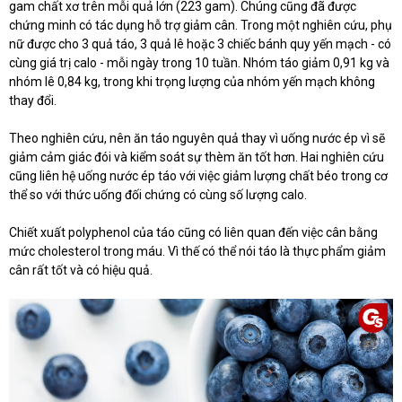
gam chất xơ trên mỗi quả lớn (223 gam). Chúng cũng đã được
chứng minh có tác dụng hỗ trợ giảm cân. Trong một nghiên cứu, phụ
nữ được cho 3 quả táo, 3 quả lê hoặc 3 chiếc bánh quy yến mạch - có
cùng giá trị calo - mỗi ngày trong 10 tuần. Nhóm táo giảm 0,91 kg và
nhóm lê 0,84 kg, trong khi trọng lượng của nhóm yến mạch không
thay đổi.
Theo nghiên cứu, nên ăn táo nguyên quả thay vì uống nước ép vì sẽ
giảm cảm giác đói và kiểm soát sự thèm ăn tốt hơn. Hai nghiên cứu
cũng liên hệ uống nước ép táo với việc giảm lượng chất béo trong cơ
thể so với thức uống đối chứng có cùng số lượng calo.
Chiết xuất polyphenol của táo cũng có liên quan đến việc cân bằng
mức cholesterol trong máu. Vì thế có thể nói táo là thực phẩm giảm
cân rất tốt và có hiệu quả.