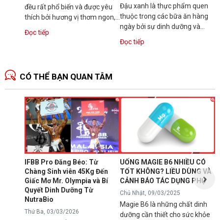
Đậu xanh là thực phẩm quen
đều rất phổ biến và được yêu
thuộc trong các bữa ăn hàng
thích bởi hương vị thơm ngon,
ngày bởi sự dinh dưỡng và
dinh dưỡng. Vậy bạn có...
Đọc tiếp
hương vị thơm ngon. Tuy vậy,
Đọc tiếp
nhiều người...
CÓ THỂ BẠN QUAN TÂM
N
1
T
C
B
d
IFBB Pro Đăng Béo: Từ
UỐNG MAGIE B6 NHIỀU CÓ
đ
Chàng Sinh viên 45Kg Đến
TỐT KHÔNG? LIỀU DÙNG VÀ
s
Giấc Mơ Mr. Olympia và Bí
CẢNH BÁO TÁC DỤNG PHỤ
g
Quyết Dinh Dưỡng Từ
Chủ Nhật, 09/03/2025
B
NutraBio
Magie B6 là những chất dinh
k
Thứ Ba, 03/03/2026
dưỡng cần thiết cho sức khỏe
k