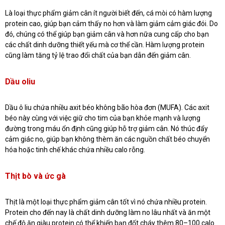
Là loại thực phẩm giảm cân ít người biết đến, cá mòi có hàm lượng
protein cao, giúp bạn cảm thấy no hơn và làm giảm cảm giác đói. Do
đó, chúng có thể giúp bạn giảm cân và hơn nữa cung cấp cho bạn
các chất dinh dưỡng thiết yếu mà cơ thể cần. Hàm lượng protein
cũng làm tăng tỷ lệ trao đổi chất của bạn dẫn đến giảm cân.
Dầu oliu
Dầu ô liu chứa nhiều axit béo không bão hòa đơn (MUFA). Các axit
béo này cùng với việc giữ cho tim của bạn khỏe mạnh và lượng
đường trong máu ổn định cũng giúp hỗ trợ giảm cân. Nó thúc đẩy
cảm giác no, giúp bạn không thèm ăn các nguồn chất béo chuyển
hóa hoặc tinh chế khác chứa nhiều calo rỗng.
Thịt bò và ức gà
Thịt là một loại thực phẩm giảm cân tốt vì nó chứa nhiều protein.
Protein cho đến nay là chất dinh dưỡng làm no lâu nhất và ăn một
chế độ ăn giàu protein có thể khiến bạn đốt cháy thêm 80–100 calo