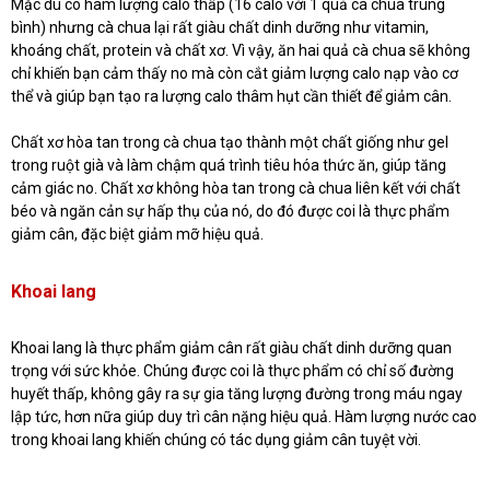
Mặc dù có hàm lượng calo thấp (16 calo với 1 quả cà chua trung
bình) nhưng cà chua lại rất giàu chất dinh dưỡng như vitamin,
khoáng chất, protein và chất xơ. Vì vậy, ăn hai quả cà chua sẽ không
chỉ khiến bạn cảm thấy no mà còn cắt giảm lượng calo nạp vào cơ
thể và giúp bạn tạo ra lượng calo thâm hụt cần thiết để giảm cân.
Chất xơ hòa tan trong cà chua tạo thành một chất giống như gel
trong ruột già và làm chậm quá trình tiêu hóa thức ăn, giúp tăng
cảm giác no. Chất xơ không hòa tan trong cà chua liên kết với chất
béo và ngăn cản sự hấp thụ của nó, do đó được coi là thực phẩm
giảm cân, đặc biệt giảm mỡ hiệu quả.
Khoai lang
Khoai lang là thực phẩm giảm cân rất giàu chất dinh dưỡng quan
trọng với sức khỏe. Chúng được coi là thực phẩm có chỉ số đường
huyết thấp, không gây ra sự gia tăng lượng đường trong máu ngay
lập tức, hơn nữa giúp duy trì cân nặng hiệu quả. Hàm lượng nước cao
trong khoai lang khiến chúng có tác dụng giảm cân tuyệt vời.