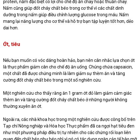
protein, nấm đặc biệt có lợi cho chế độ ăn chay hoặc thuần chay.
Nấm cũng giúp đốt cháy chất béo trong cơ thể vì các chất dinh
dưỡng trong nấm giúp điều chỉnh lượng glucose trong máu. Nấm
mang lại năng lượng cho cơ thể và hỗ trợ bạn tập luyện tốt hơn, dẻo
dai hơn.
Ớt, tiêu
Nếu bạn muốn có vóc dáng hoàn hảo, bạn nên cân nhắc lựa chọn ớt
là thực phẩm giảm cân cho chế độ ăn uống. Chúng chứa capsaicin,
một chất đã được chứng minh là làm giảm sự thèm ăn và tăng
cường đốt cháy chất béo trong một số nghiên cứu.
Một nghiên cứu cho thấy rằng ăn 1 gram ớt đỏ làm giảm cảm giác
thèm ăn và tăng cường đốt cháy chất béo ở những người không
thường xuyên ăn ớt.
Ngoài ra, các nhà khoa học trong một nghiên cứu được công bố trên
Tạp chí Nông nghiệp và Hóa học Thực phẩm đã ca ngợi hạt tiêu đen
như một phương pháp điều trị tự nhiên cho các chứng rối loạn liên
quan đến chất béo như béo phì vì nó có tác dụng ngăn cản tế bào mỡ