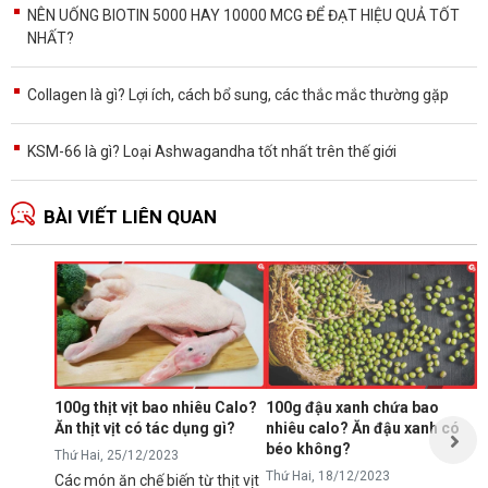
NÊN UỐNG BIOTIN 5000 HAY 10000 MCG ĐỂ ĐẠT HIỆU QUẢ TỐT
NHẤT?
Collagen là gì? Lợi ích, cách bổ sung, các thắc mắc thường gặp
KSM-66 là gì? Loại Ashwagandha tốt nhất trên thế giới
BÀI VIẾT LIÊN QUAN
Ă
p
T
N
p
s
100g thịt vịt bao nhiêu Calo?
100g đậu xanh chứa bao
t
Ăn thịt vịt có tác dụng gì?
nhiêu calo? Ăn đậu xanh có
Đ
t
béo không?
Thứ Hai, 25/12/2023
Thứ Hai, 18/12/2023
Các món ăn chế biến từ thịt vịt