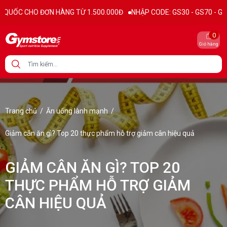
ÀNG TỪ 1.500.000Đ
NHẬP CODE: GS30 - GS70 - GS100 giảm trực tiếp 
0
Giỏ hàng
Trang chủ
/
Ăn uống lành mạnh
/
Giảm cân ăn gì? Top 20 thực phẩm hỗ trợ giảm cân hiệu quả
GIẢM CÂN ĂN GÌ? TOP 20
THỰC PHẨM HỖ TRỢ GIẢM
CÂN HIỆU QUẢ