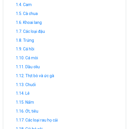
Cam
Cà chua
Khoai lang
Các loại đậu
Trứng
Cá hồi
Cá mòi
Dầu oliu
Thịt bò và ức gà
Chuối
Lê
Nấm
Ớt, tiêu
Các loại rau họ cải
Cải bó xôi