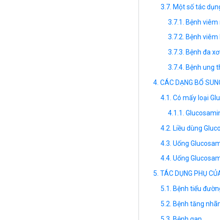
Một số tác dụ
Bệnh viêm 
Bệnh viêm 
Bệnh đa xơ
Bệnh ung t
CÁC DẠNG BỔ SUN
Có mấy loại Gl
Glucosamin
Liều dùng Glu
Uống Glucosam
Uống Glucosami
TÁC DỤNG PHỤ CỦ
Bệnh tiểu đườn
Bệnh tăng nhã
Bệnh gan