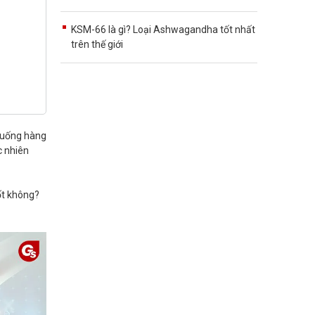
KSM-66 là gì? Loại Ashwagandha tốt nhất
trên thế giới
n uống hàng
c nhiên
ốt không?