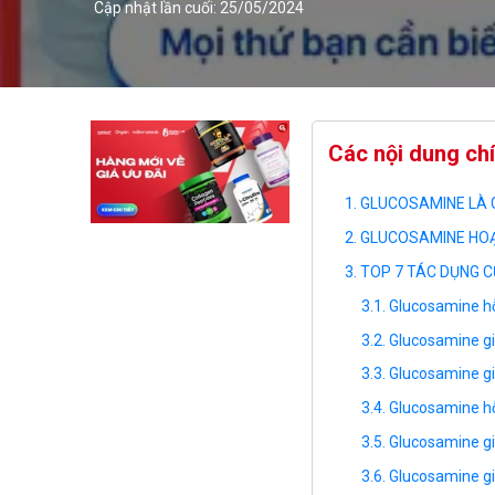
Cập nhật lần cuối: 25/05/2024
Các nội dung ch
GLUCOSAMINE LÀ G
GLUCOSAMINE HOẠ
TOP 7 TÁC DỤNG 
Glucosamine h
Glucosamine gi
Glucosamine g
Glucosamine hỗ
Glucosamine gi
Glucosamine gi