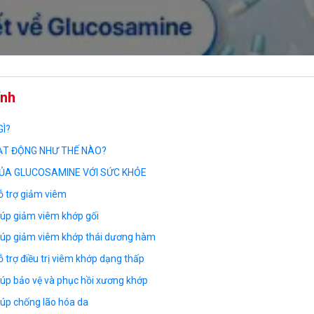
ính
Ì?
T ĐỘNG NHƯ THẾ NÀO?
CỦA GLUCOSAMINE VỚI SỨC KHỎE
ỗ trợ giảm viêm
úp giảm viêm khớp gối
iúp giảm viêm khớp thái dương hàm
 trợ điều trị viêm khớp dạng thấp
úp bảo vệ và phục hồi xương khớp
úp chống lão hóa da