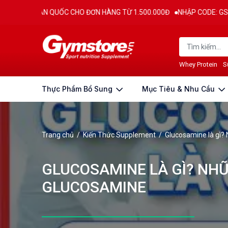
OÀN QUỐC CHO ĐƠN HÀNG TỪ 1.500.000Đ
NHẬP CODE: GS30 - GS70 - G
Whey Protein
S
Thực Phẩm Bổ Sung
Mục Tiêu & Nhu Cầu
Trang chủ
/
Kiến Thức Supplement
/
Glucosamine là gì? 
GLUCOSAMINE LÀ GÌ? NHỮ
GLUCOSAMINE