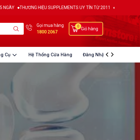
HƯƠNG HIỆU SUPPLEMENTS UY TÍN TỪ 2011
CAM KẾT CHUẨN 100% 
Gọi mua hàng
0
Giỏ hàng
1800 2067
ng Cụ
Hệ Thống Cửa Hàng
Đăng Nhập