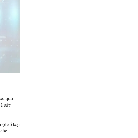
vào quá
và sức
một số loại
 các