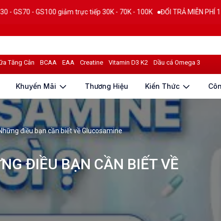
S100 giảm trực tiếp 30K - 70K - 100K
ĐỔI TRẢ MIỄN PHÍ 15 NGÀY
T
ữa Tăng Cân
BCAA
EAA
Creatine
Vitamin D3 K2
Dầu cá Omega 3
Khuyến Mãi
Thương Hiệu
Kiến Thức
Cô
Những điều bạn cần biết về Glucosamine
NG ĐIỀU BẠN CẦN BIẾT VỀ