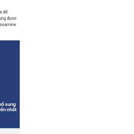
e để
sung được
ucosamine