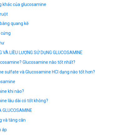
ng khác của glucosamine
ruột
bàng quang kẽ
 cứng
hư
G VÀ LIỀU LƯỢNG SỬ DỤNG GLUCOSAMINE
ucosamine? Glucosamine nào tốt nhất?
e sulfate và Glucosamine HCl dạng nào tốt hơn?
cosamine
ine khi nào?
ne lâu dài có tốt không?
A GLUCOSAMINE
g và tăng cân
n áp