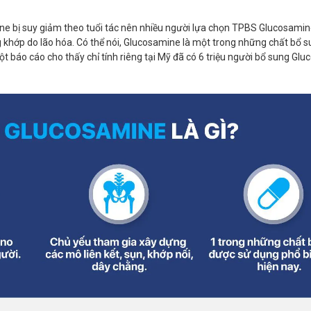
ine bị suy giảm theo tuổi tác nên nhiều người lựa chọn TPBS Glucosamin
g khớp do lão hóa. Có thể nói, Glucosamine là một trong những chất bổ 
ột báo cáo cho thấy chỉ tính riêng tại Mỹ đã có 6 triệu người bổ sung Gl