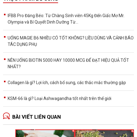
IFBB Pro Đăng Béo: Từ Chàng Sinh viên 45Kg Đến Giấc Mơ Mr.
Olympia và Bí Quyết Dinh Dưỡng Từ...
UỐNG MAGIE B6 NHIỀU CÓ TỐT KHÔNG? LIỀU DÙNG VÀ CẢNH BÁO
TÁC DỤNG PHỤ
NÊN UỐNG BIOTIN 5000 HAY 10000 MCG ĐỂ ĐẠT HIỆU QUẢ TỐT
NHẤT?
Collagen là gì? Lợi ích, cách bổ sung, các thắc mắc thường gặp
KSM-66 là gì? Loại Ashwagandha tốt nhất trên thế giới
BÀI VIẾT LIÊN QUAN
Ă