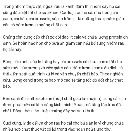
Trong nhóm thực vật, ngoài rau lá xanh đậm thì nhóm cây họ cải
cũng đặc biệt tốt cho sức khỏe. Các loại rau họ cải như bông cải
xanh, cải bắp, cải brussels, súp lơ trắng,... là những thực phẩm giảm
cân có hàm lượng khoáng chất cao.
Chúng còn cung cấp chất xơ dồi dào, ít calo và chứa lượng protein ổn
định. Sẽ hoàn hảo hơn cho bữa ăn giảm cân nếu bổ sung nhóm rau
họ cải này.
Bông cải xanh, súp lơ trắng hay cải brussels có chứa canxi tốt cho
sức khỏe của xương và việc giảm cân. Hàm lượng canxi ổn định có
thể kiểm soát quá trình xử lý và vận chuyển chất béo. Theo nghiên
cứu, lượng canxi trong tế bào mỡ cao sẽ tăng tốc độ đốt cháy chất
béo.
Bên cạnh đó, sulforaphane (hoạt chất giàu lưu huỳnh) trong cải còn
được phát hiện có khả năng kích thích tế bào mỡ tăng tốc trao đổi
chất. Đồng thời giảm triệu chứng đầy hơi sau khi ăn.
Cuối cùng, lý do để lựa chọn rau họ cải cho bữa ăn là vì chúng chứa
nhiều hợp chất thực vật có lợi trong việc ngăn ngừa ung thư.