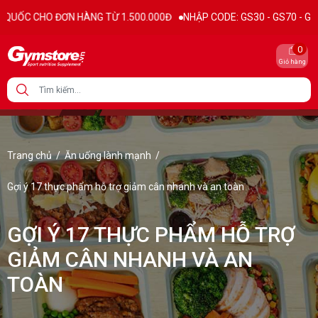
ÀNG TỪ 1.500.000Đ
NHẬP CODE: GS30 - GS70 - GS100 giảm trực tiếp 3
0
Giỏ hàng
Trang chủ
/
Ăn uống lành mạnh
/
Gợi ý 17 thực phẩm hỗ trợ giảm cân nhanh và an toàn
GỢI Ý 17 THỰC PHẨM HỖ TRỢ
GIẢM CÂN NHANH VÀ AN
TOÀN