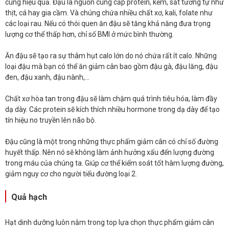
cùng hiệu quả. Đậu là nguồn cung cấp protein, kẽm, sắt tương tự như
thịt, cá hay gia cầm. Và chúng chứa nhiều chất xơ, kali, folate như
các loại rau. Nếu có thói quen ăn đậu sẽ tăng khả năng đưa trọng
lượng cơ thể thấp hơn, chỉ số BMI ở mức bình thường.
Ăn đậu sẽ tạo ra sự thâm hụt calo lớn do nó chứa rất ít calo. Những
loại đậu mà bạn có thể ăn giảm cân bao gồm đậu gà, đậu lăng, đậu
đen, đậu xanh, đậu nành,...
Chất xơ hòa tan trong đậu sẽ làm chậm quá trình tiêu hóa, làm đầy
dạ dày. Các protein sẽ kích thích nhiều hormone trong dạ dày để tạo
tín hiệu no truyền lên não bộ.
Đậu cũng là một trong những thực phẩm giảm cân có chỉ số đường
huyết thấp. Nên nó sẽ không làm ảnh hưởng xấu đến lượng đường
trong máu của chúng ta. Giúp cơ thể kiểm soát tốt hàm lượng đường,
giảm nguy cơ cho người tiểu đường loại 2.
Quả hạch
Hạt dinh dưỡng luôn nằm trong top lựa chọn thực phẩm giảm cân