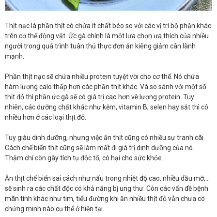
Thịt nạc là phần thịt có chứa ít chất béo so với các vị trí bộ phận khác
trên cơ thể động vật. Ức gà chính là một lựa chọn ưa thích của nhiều
người trong quá trình tuân thủ thực đơn ăn kiêng giảm cân lành
mạnh.
Phần thịt nạc sẽ chứa nhiều protein tuyệt vời cho cơ thể. Nó chứa
hàm lượng calo thấp hơn các phần thịt khác. Và so sánh với một số
thịt đỏ thì phần ức gà sẽ có giá trị cao hơn về lượng protein. Tuy
nhiên, các dưỡng chất khác như kẽm, vitamin B, selen hay sắt thì có
nhiều hơn ở các loại thịt đỏ.
Tuy giàu dinh dưỡng, nhưng việc ăn thịt cũng có nhiều sự tranh cãi.
Cách chế biến thịt cũng sẽ làm mất đi giá trị dinh dưỡng của nó.
Thậm chí còn gây tích tụ độc tố, có hại cho sức khỏe.
Ăn thịt chế biến sai cách như nấu trong nhiệt độ cao, nhiều dầu mỡ,...
sẽ sinh ra các chất độc có khả năng bị ung thư. Còn các vấn đề bệnh
mãn tính khác như tim, tiểu đường khi ăn nhiều thịt đỏ vẫn chưa có
chứng minh nào cụ thể ở hiện tại.