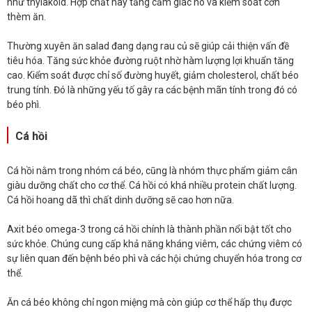
như thylakoid. Hợp chất này tăng cảm giác no và kiểm soát cơn
thèm ăn.
Thường xuyên ăn salad đang dạng rau củ sẽ giúp cải thiện vấn đề
tiêu hóa. Tăng sức khỏe đường ruột nhờ hàm lượng lợi khuẩn tăng
cao. Kiểm soát được chỉ số đường huyết, giảm cholesterol, chất béo
trung tính. Đó là những yếu tố gây ra các bệnh mãn tính trong đó có
béo phì.
Cá hồi
Cá hồi nằm trong nhóm cá béo, cũng là nhóm thực phẩm giảm cân
giàu dưỡng chất cho cơ thể. Cá hồi có khá nhiều protein chất lượng.
Cá hồi hoang dã thì chất dinh dưỡng sẽ cao hơn nữa.
Axit béo omega-3 trong cá hồi chính là thành phần nổi bật tốt cho
sức khỏe. Chúng cung cấp khả năng kháng viêm, các chứng viêm có
sự liên quan đến bệnh béo phì và các hội chứng chuyển hóa trong cơ
thể.
Ăn cá béo không chỉ ngon miệng mà còn giúp cơ thể hấp thụ được