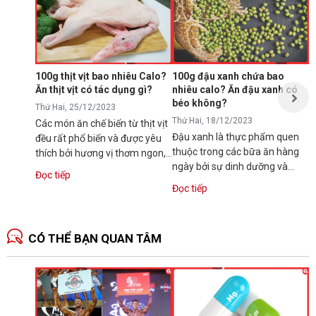
p
T
N
p
s
100g thịt vịt bao nhiêu Calo?
100g đậu xanh chứa bao
t
Ăn thịt vịt có tác dụng gì?
nhiêu calo? Ăn đậu xanh có
Đ
t
béo không?
Thứ Hai, 25/12/2023
Thứ Hai, 18/12/2023
Các món ăn chế biến từ thịt vịt
Đậu xanh là thực phẩm quen
đều rất phổ biến và được yêu
thuộc trong các bữa ăn hàng
thích bởi hương vị thơm ngon,
ngày bởi sự dinh dưỡng và
dinh dưỡng. Vậy bạn có...
Đọc tiếp
hương vị thơm ngon. Tuy vậy,
Đọc tiếp
nhiều người...
CÓ THỂ BẠN QUAN TÂM
N
1
T