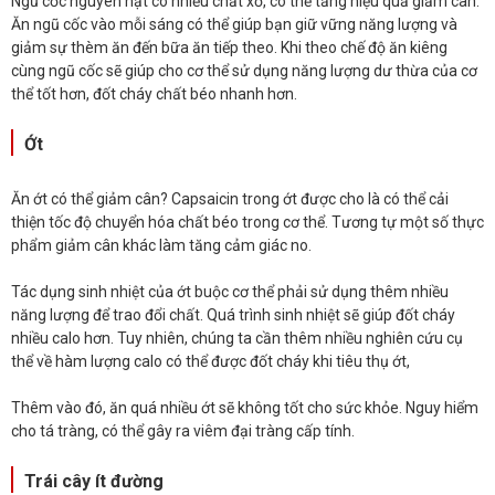
Ngũ cốc nguyên hạt có nhiều chất xơ, có thể tăng hiệu quả giảm cân.
Ăn ngũ cốc vào mỗi sáng có thể giúp bạn giữ vững năng lượng và
giảm sự thèm ăn đến bữa ăn tiếp theo. Khi theo chế độ ăn kiêng
cùng ngũ cốc sẽ giúp cho cơ thể sử dụng năng lượng dư thừa của cơ
thể tốt hơn, đốt cháy chất béo nhanh hơn.
Ớt
Ăn ớt có thể giảm cân? Capsaicin trong ớt được cho là có thể cải
thiện tốc độ chuyển hóa chất béo trong cơ thể. Tương tự một số thực
phẩm giảm cân khác làm tăng cảm giác no.
Tác dụng sinh nhiệt của ớt buộc cơ thể phải sử dụng thêm nhiều
năng lượng để trao đổi chất. Quá trình sinh nhiệt sẽ giúp đốt cháy
nhiều calo hơn. Tuy nhiên, chúng ta cần thêm nhiều nghiên cứu cụ
thể về hàm lượng calo có thể được đốt cháy khi tiêu thụ ớt,
Thêm vào đó, ăn quá nhiều ớt sẽ không tốt cho sức khỏe. Nguy hiểm
cho tá tràng, có thể gây ra viêm đại tràng cấp tính.
Trái cây ít đường