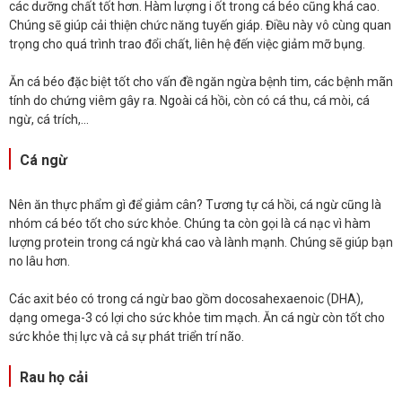
các dưỡng chất tốt hơn. Hàm lượng i ốt trong cá béo cũng khá cao.
Chúng sẽ giúp cải thiện chức năng tuyến giáp. Điều này vô cùng quan
trọng cho quá trình trao đổi chất, liên hệ đến việc giảm mỡ bụng.
Ăn cá béo đặc biệt tốt cho vấn đề ngăn ngừa bệnh tim, các bệnh mãn
tính do chứng viêm gây ra. Ngoài cá hồi, còn có cá thu, cá mòi, cá
ngừ, cá trích,...
Cá ngừ
Nên ăn thực phẩm gì để giảm cân? Tương tự cá hồi, cá ngừ cũng là
nhóm cá béo tốt cho sức khỏe. Chúng ta còn gọi là cá nạc vì hàm
lượng protein trong cá ngừ khá cao và lành mạnh. Chúng sẽ giúp bạn
no lâu hơn.
Các axit béo có trong cá ngừ bao gồm docosahexaenoic (DHA),
dạng omega-3 có lợi cho sức khỏe tim mạch. Ăn cá ngừ còn tốt cho
sức khỏe thị lực và cả sự phát triển trí não.
Rau họ cải