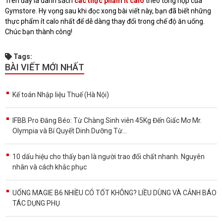
Trên đây là danh sách
các thực phẩm ít calo
theo tổng hợp của
Gymstore. Hy vọng sau khi đọc xong bài viết này, bạn đã biết những
thực phẩm ít calo nhất để dễ dàng thay đổi trong chế độ ăn uống.
Chúc bạn thành công!
Tags:
BÀI VIẾT MỚI NHẤT
Kế toán Nhập liệu Thuế (Hà Nội)
IFBB Pro Đăng Béo: Từ Chàng Sinh viên 45Kg Đến Giấc Mơ Mr.
Olympia và Bí Quyết Dinh Dưỡng Từ...
10 dấu hiệu cho thấy bạn là người trao đổi chất nhanh. Nguyên
nhân và cách khắc phục
UỐNG MAGIE B6 NHIỀU CÓ TỐT KHÔNG? LIỀU DÙNG VÀ CẢNH BÁO
TÁC DỤNG PHỤ