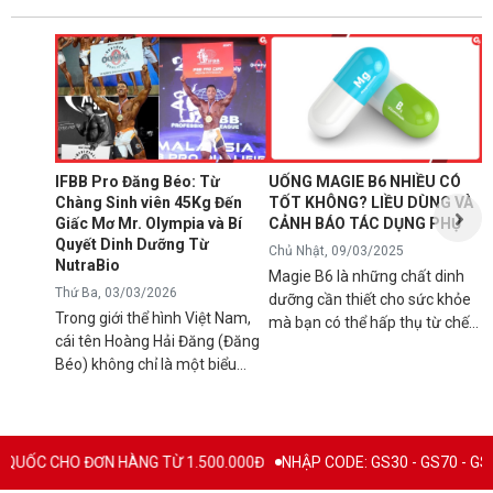
N
1
T
C
B
d
IFBB Pro Đăng Béo: Từ
UỐNG MAGIE B6 NHIỀU CÓ
đ
Chàng Sinh viên 45Kg Đến
TỐT KHÔNG? LIỀU DÙNG VÀ
s
Giấc Mơ Mr. Olympia và Bí
CẢNH BÁO TÁC DỤNG PHỤ
g
Quyết Dinh Dưỡng Từ
Chủ Nhật, 09/03/2025
B
NutraBio
Magie B6 là những chất dinh
k
Thứ Ba, 03/03/2026
dưỡng cần thiết cho sức khỏe
k
Trong giới thể hình Việt Nam,
mà bạn có thể hấp thụ từ chế
5
cái tên Hoàng Hải Đăng (Đăng
độ ăn uống hàng ngày hoặc
h
Béo) không chỉ là một biểu
qua việc sử dụng các loại thực
n
tượng về cơ bắp mà còn là
phẩm bổ sung để tránh các rối
l
minh chứng cho ý chí vươn lên
loạn sức khỏe có thể xảy ra
q
không ngừng. Từ một chàng
nếu cơ thể bị thiếu hụt chúng.
C
trai "cò hương" 45kg, Đăng Béo
Mặc dù đây là chất bổ sung
 HÀNG TỪ 1.500.000Đ
NHẬP CODE: GS30 - GS70 - GS100 giảm trực ti
B
đã chính thức ghi tên mình vào
thiết yếu nhưng vẫn có rất