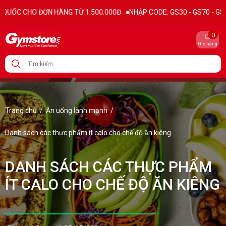
 HÀNG TỪ 1.500.000Đ
NHẬP CODE: GS30 - GS70 - GS100 giảm trực ti
0
Giỏ hàng
Trang chủ
/
Ăn uống lành mạnh
/
Danh sách các thực phẩm ít calo cho chế độ ăn kiêng
DANH SÁCH CÁC THỰC PHẨM
ÍT CALO CHO CHẾ ĐỘ ĂN KIÊNG