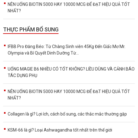
NÊN UỐNG BIOTIN 5000 HAY 10000 MCG ĐỂ ĐẠT HIỆU QUẢ TỐT
NHẤT?
THỰC PHẨM BỔ SUNG
IFBB Pro Đăng Béo: Từ Chàng Sinh viên 45Kg Đến Giấc Mơ Mr.
Olympia và Bí Quyết Dinh Dưỡng Từ...
UỐNG MAGIE B6 NHIỀU CÓ TỐT KHÔNG? LIỀU DÙNG VÀ CẢNH BÁO
TÁC DỤNG PHỤ
NÊN UỐNG BIOTIN 5000 HAY 10000 MCG ĐỂ ĐẠT HIỆU QUẢ TỐT
NHẤT?
Collagen là gì? Lợi ích, cách bổ sung, các thắc mắc thường gặp
KSM-66 là gì? Loại Ashwagandha tốt nhất trên thế giới