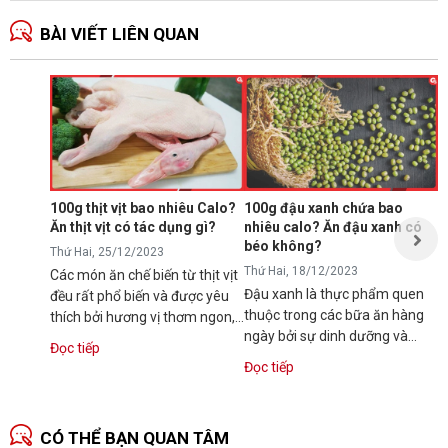
BÀI VIẾT LIÊN QUAN
Ă
p
T
N
p
s
100g thịt vịt bao nhiêu Calo?
100g đậu xanh chứa bao
t
Ăn thịt vịt có tác dụng gì?
nhiêu calo? Ăn đậu xanh có
Đ
t
béo không?
Thứ Hai, 25/12/2023
Thứ Hai, 18/12/2023
Các món ăn chế biến từ thịt vịt
Đậu xanh là thực phẩm quen
đều rất phổ biến và được yêu
thuộc trong các bữa ăn hàng
thích bởi hương vị thơm ngon,
ngày bởi sự dinh dưỡng và
dinh dưỡng. Vậy bạn có...
Đọc tiếp
hương vị thơm ngon. Tuy vậy,
Đọc tiếp
nhiều người...
CÓ THỂ BẠN QUAN TÂM