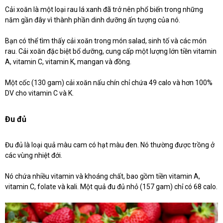
Cải xoăn là một loại rau lá xanh đã trở nên phổ biến trong những
năm gần đây vì thành phần dinh dưỡng ấn tượng của nó.
Bạn có thể tìm thấy cải xoăn trong món salad, sinh tố và các món
rau. Cải xoăn đặc biệt bổ dưỡng, cung cấp một lượng lớn tiền vitamin
A, vitamin C, vitamin K, mangan và đồng.
Một cốc (130 gam) cải xoăn nấu chín chỉ chứa 49 calo và hơn 100%
DV cho vitamin C và K.
Đu đủ
Đu đủ là loại quả màu cam có hạt màu đen. Nó thường được trồng ở
các vùng nhiệt đới.
Nó chứa nhiều vitamin và khoáng chất, bao gồm tiền vitamin A,
vitamin C, folate và kali. Một quả đu đủ nhỏ (157 gam) chỉ có 68 calo.