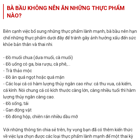
BÀ BẦU KHÔNG NÊN ĂN NHỮNG THỰC PHẨM
NÀO?
Bên cạnh việc bổ sung những thực phẩm lành mạnh, bà bầu nên hạn
chế những thực phẩm dưới đây để tránh gây ảnh hưởng xấu đến sức
khỏe bản thân và thai nhi.
- Đồ muối chua (dưa muối, cà muối)
- Đồ uống có ga, bia rượu, cà phê,...
- Trà thảo mộc
- Đồ ăn quá ngọt hoặc quá mặn
- Các loại cá có hàm lượng thủy ngân cao như: cá thu vua, cá kiếm,
cá kình. Nói chung cá có kích thước càng lớn, càng nhiều tuổi thì hàm
lượng thủy ngân càng cao.
- Đồ sống, tái
- Gan động vật
- Đồ đóng hộp, chiên rán nhiều dầu mỡ
Với những thông tin chia sẻ trên, hy vọng bạn đã có thêm kiến thức
về việc lựa chọn được các loại thực phẩm lành mạnh để một thai kỳ