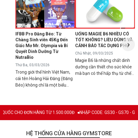
1
T
C
B
d
IFBB Pro Đăng Béo: Từ
UỐNG MAGIE B6 NHIỀU CÓ
đ
Chàng Sinh viên 45Kg Đến
TỐT KHÔNG? LIỀU DÙNG VÀ
s
Giấc Mơ Mr. Olympia và Bí
CẢNH BÁO TÁC DỤNG PHỤ
g
Quyết Dinh Dưỡng Từ
Chủ Nhật, 09/03/2025
B
NutraBio
Magie B6 là những chất dinh
k
Thứ Ba, 03/03/2026
dưỡng cần thiết cho sức khỏe
k
Trong giới thể hình Việt Nam,
mà bạn có thể hấp thụ từ chế
5
cái tên Hoàng Hải Đăng (Đăng
độ ăn uống hàng ngày hoặc
h
Béo) không chỉ là một biểu
qua việc sử dụng các loại thực
n
tượng về cơ bắp mà còn là
phẩm bổ sung để tránh các rối
l
minh chứng cho ý chí vươn lên
loạn sức khỏe có thể xảy ra
q
không ngừng. Từ một chàng
nếu cơ thể bị thiếu hụt chúng.
C
trai "cò hương" 45kg, Đăng Béo
Mặc dù đây là chất bổ sung
ƠN HÀNG TỪ 1.500.000Đ
NHẬP CODE: GS30 - GS70 - GS100 giảm trực 
B
đã chính thức ghi tên mình vào
thiết yếu nhưng vẫn có rất
c
lịch sử thể hình nước nhà với
nhiều người băn khoăn và đặt
c
tấm thẻ IFBB Pro danh giá.
câu hỏi "Uống magie B6 nhiều
HỆ THỐNG CỬA HÀNG GYMSTORE
n
Hôm nay, hãy cùng Gymstore