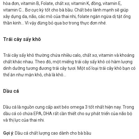
hòa đơn, vitamin B, Folate, chất xơ, vitamin K, đồng, vitamin E,
vitamin C… Bơ cực kỳ tốt cho bà bầu. Chất béo lành mạnh sẽ giúp
xây dựng da, não, các mô của thai nhi, folate ngăn ngừa dị tật ống
thần kinh… Vì vậy đừng bỏ qua bơ trong thực đơn nhé.
Trái cây sấy khô
Trái cây sấy khô thường chứa nhiều calo, chất xơ, vitamin và khoáng
chất khác nhau. Theo đó, một miếng trái cây sấy khô có hàm lượng
dinh dưỡng tương đương trái cây tươi. Một số loại trái cây khô bạn có
thể ăn như mận khô, chà là khô…
Dầu cá
Dầu cá là nguồn cung cấp axit béo omega 3 tốt nhất hiện nay. Trong
dầu cá có chứa EPA, DHA rất cần thiết cho sự phát triển của não bộ
và thị lực của thai nhi.
Gợi ý
: Dầu cá chất lượng cao dành cho bà bầu