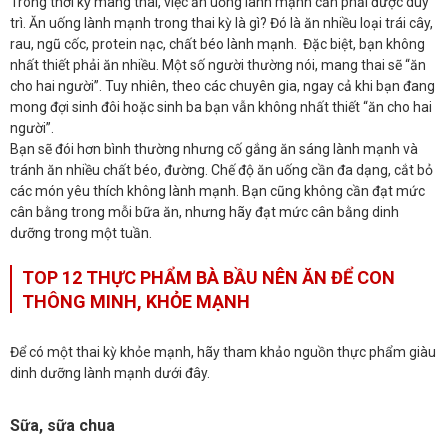
Trong thời kỳ mang thai, việc ăn uống lành mạnh cần phải được duy
trì. Ăn uống lành mạnh trong thai kỳ là gì? Đó là ăn nhiều loại trái cây,
rau, ngũ cốc, protein nạc, chất béo lành mạnh. Đặc biệt, bạn không
nhất thiết phải ăn nhiều. Một số người thường nói, mang thai sẽ “ăn
cho hai người”. Tuy nhiên, theo các chuyên gia, ngay cả khi bạn đang
mong đợi sinh đôi hoặc sinh ba bạn vẫn không nhất thiết “ăn cho hai
người”.
Bạn sẽ đói hơn bình thường nhưng cố gắng ăn sáng lành mạnh và
tránh ăn nhiều chất béo, đường. Chế độ ăn uống cần đa dạng, cắt bỏ
các món yêu thích không lành mạnh. Bạn cũng không cần đạt mức
cân bằng trong mỗi bữa ăn, nhưng hãy đạt mức cân bằng dinh
dưỡng trong một tuần.
TOP 12 THỰC PHẨM BÀ BẦU NÊN ĂN ĐỂ CON
THÔNG MINH, KHỎE MẠNH
Để có một thai kỳ khỏe mạnh, hãy tham khảo nguồn thực phẩm giàu
dinh dưỡng lành mạnh dưới đây.
Sữa, sữa chua