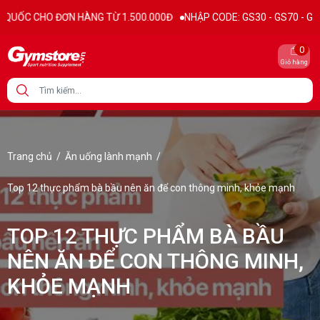
ƠN HÀNG TỪ 1.500.000Đ
NHẬP CODE: GS30 - GS70 - GS100 giảm trực 
0
Giỏ hàng
Trang chủ
/
Ăn uống lành mạnh
/
Top 12 thực phẩm bà bầu nên ăn để con thông minh, khỏe mạnh
TOP 12 THỰC PHẨM BÀ BẦU
NÊN ĂN ĐỂ CON THÔNG MINH,
KHỎE MẠNH