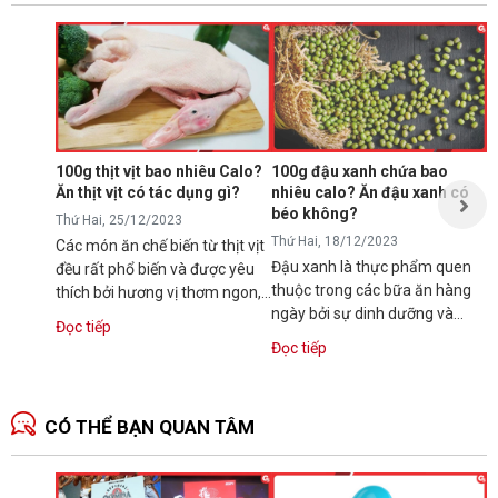
Ă
p
T
N
p
s
100g thịt vịt bao nhiêu Calo?
100g đậu xanh chứa bao
t
Ăn thịt vịt có tác dụng gì?
nhiêu calo? Ăn đậu xanh có
Đ
t
béo không?
Thứ Hai, 25/12/2023
Thứ Hai, 18/12/2023
Các món ăn chế biến từ thịt vịt
Đậu xanh là thực phẩm quen
đều rất phổ biến và được yêu
thuộc trong các bữa ăn hàng
thích bởi hương vị thơm ngon,
ngày bởi sự dinh dưỡng và
dinh dưỡng. Vậy bạn có...
Đọc tiếp
hương vị thơm ngon. Tuy vậy,
Đọc tiếp
nhiều người...
CÓ THỂ BẠN QUAN TÂM
N