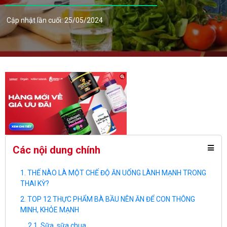
Cập nhật lần cuối: 25/05/2024
Các nội dung chính
THẾ NÀO LÀ MỘT CHẾ ĐỘ ĂN UỐNG LÀNH MẠNH TRONG
THAI KỲ?
TOP 12 THỰC PHẨM BÀ BẦU NÊN ĂN ĐỂ CON THÔNG
MINH, KHỎE MẠNH
Sữa, sữa chua