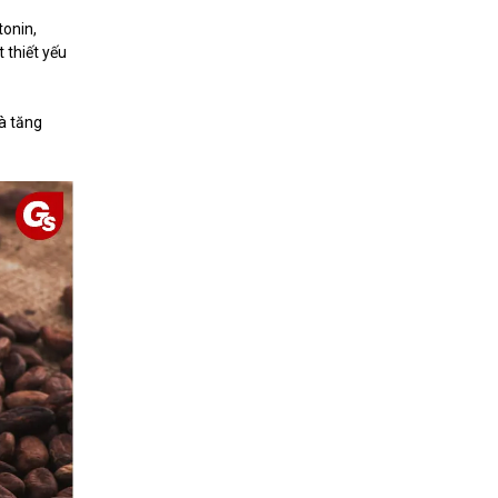
tonin,
 thiết yếu
à tăng