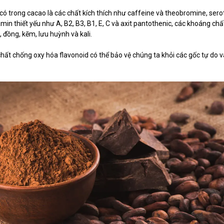
ó trong cacao là các chất kích thích như caffeine và theobromine, sero
in thiết yếu như A, B2, B3, B1, E, C và axit pantothenic, các khoáng chất
đồng, kẽm, lưu huỳnh và kali.
hất chống oxy hóa flavonoid có thể bảo vệ chúng ta khỏi các gốc tự do v