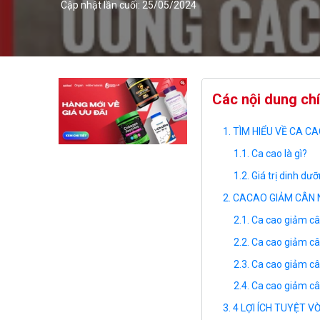
Cập nhật lần cuối: 25/05/2024
Các nội dung ch
TÌM HIỂU VỀ CA C
Ca cao là gì?
Giá trị dinh dư
CACAO GIẢM CÂN 
Ca cao giảm câ
Ca cao giảm câ
Ca cao giảm câ
Ca cao giảm câ
4 LỢI ÍCH TUYỆT 