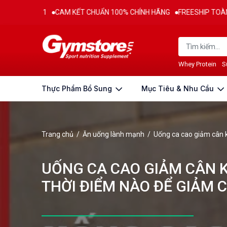
CAM KẾT CHUẨN 100% CHÍNH HÃNG
FREESHIP TOÀN QUỐC CHO ĐƠN
Whey Protein
S
Thực Phẩm Bổ Sung
Mục Tiêu & Nhu Cầu
Trang chủ
/
Ăn uống lành mạnh
/
Uống ca cao giảm cân 
UỐNG CA CAO GIẢM CÂN 
THỜI ĐIỂM NÀO ĐỂ GIẢM 