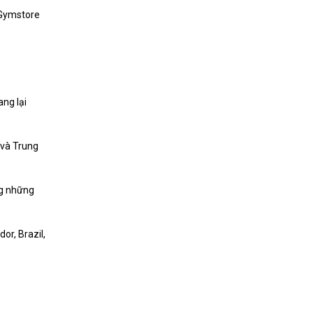
g Gymstore
ang lại
 và Trung
ng những
or, Brazil,