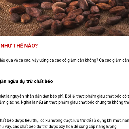
 NHƯ THẾ NÀO?
hiểu qua về ca cao, vậy uống ca cao có giảm cân không? Ca cao giảm cân
găn ngừa dự trữ chất béo
ết là nguyên nhân dẫn đến béo phì. Bởi lẽ, thực phẩm giàu chất béo có 
 cảm giác no. Nghĩa là nếu ăn thực phẩm giàu chất béo chúng ta không th
chất béo được tiêu thụ, có xu hướng được lưu trữ để sử dụng khi mức nă
như vậy, các chất béo dự trữ được oxy hóa để cung cấp năng lượng.