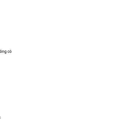
hông có
c