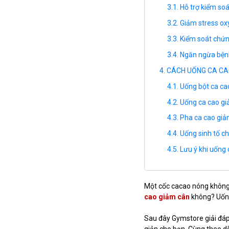
Hỗ trợ kiểm so
Giảm stress ox
Kiểm soát chứn
Ngăn ngừa bện
CÁCH UỐNG CA CAO
Uống bột ca ca
Uống ca cao gi
Pha ca cao giả
Uống sinh tố c
Lưu ý khi uống
Một cốc cacao nóng không 
cao giảm cân
không? Uống
Sau đây Gymstore giải đáp 
giản cho bạn. Cùng theo dõ