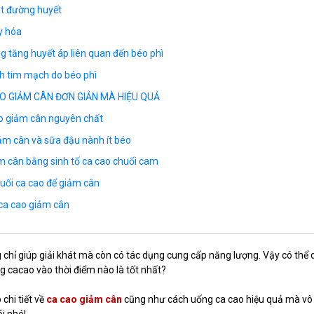
át đường huyết
y hóa
g tăng huyết áp liên quan đến béo phì
h tim mạch do béo phì
 GIẢM CÂN ĐƠN GIẢN MÀ HIỆU QUẢ
o giảm cân nguyên chất
ảm cân và sữa đậu nành ít béo
m cân bằng sinh tố ca cao chuối cam
huối ca cao để giảm cân
 ca cao giảm cân
chỉ giúp giải khát mà còn có tác dụng cung cấp năng lượng. Vậy có thể
 cacao vào thời điểm nào là tốt nhất?
chi tiết về
ca cao giảm cân
cũng như cách uống ca cao hiệu quả mà vô
i nhé!