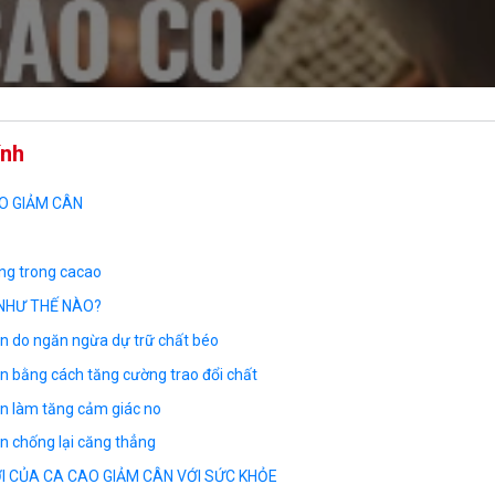
ính
AO GIẢM CÂN
ỡng trong cacao
NHƯ THẾ NÀO?
n do ngăn ngừa dự trữ chất béo
n bằng cách tăng cường trao đổi chất
n làm tăng cảm giác no
n chống lại căng thẳng
VỜI CỦA CA CAO GIẢM CÂN VỚI SỨC KHỎE