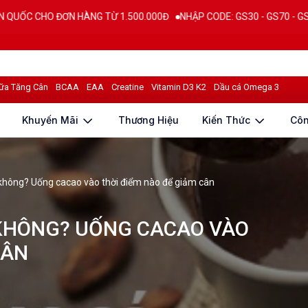
 HÀNG TỪ 1.500.000Đ
NHẬP CODE: GS30 - GS70 - GS100 giảm trực ti
ữa Tăng Cân
BCAA
EAA
Creatine
Vitamin D3 K2
Dầu cá Omega 3
Khuyến Mãi
Thương Hiệu
Kiến Thức
Cô
không? Uống cacao vào thời điểm nào để giảm cân
KHÔNG? UỐNG CACAO VÀO
CÂN