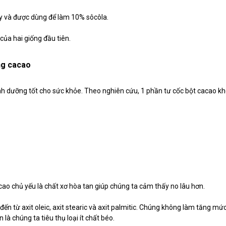
cây và được dùng để làm 10% sôcôla.
i của hai giống đầu tiên.
ong cacao
nh dưỡng tốt cho sức khỏe. Theo nghiên cứu, 1 phần tư cốc bột cacao k
ao chủ yếu là chất xơ hòa tan giúp chúng ta cảm thấy no lâu hơn.
ến từ axit oleic, axit stearic và axit palmitic. Chúng không làm tăng mứ
là chúng ta tiêu thụ loại ít chất béo.