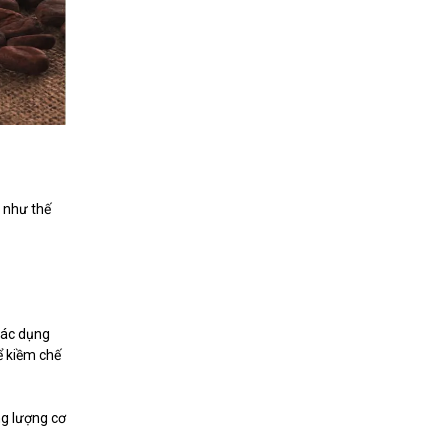
 như thế
tác dụng
ể kiềm chế
ng lượng cơ