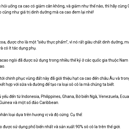
câu hỏi uống ca cao có giảm cân không, và giảm như thế nào, thì hãy cùn
o cũng như giá trị dinh dưỡng mà ca cao đem lại nhé!
coa, được cho là một “siêu thực phẩm”, vì nó rất giàu chất dinh dưỡng, m
và có ít tác dụng phụ.
cacao ngòi đã được sử dụng trong nhiều thế kỷ ở các quốc gia thuộc Nam
ao.
ới chinh phục vùng đất này đã giới thiệu hạt ca cao đến châu Âu và tro
ết hợp với sữa và đường để tạo ra loại sô cô la mà chúng ta biết.
yếu đến từ Indonesia, Philippines, Ghana, Bờ biển Ngà, Venezuela, Ecuad
Guinea và một số đảo Caribbean.
phân loại dựa trên hương vị và độ cứng. Cụ thể:
ao được sử dụng phổ biến nhất và sản xuất 90% sô cô la trên thế giới.