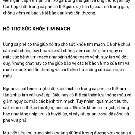
viêm gan cấp và mạn tính, xơ gan, ung thư gan và ung thư tuyến tụy.
Các hợp chất trong cà phê có thể giảm sự tích tụ của mỡ trong gan,
chống viêm và bảo vệ tế bào gan khỏi tổn thương.
HỖ TRỢ SỨC KHỎE TIM MẠCH
Uống cà phê có thể giúp hỗ trợ cho sức khỏe tim mạch. Cà phê chứa
các chất chống oxy hóa và chất chống viêm có thể giảm nguy cơ
mắc các bệnh tim mạch như bệnh động mạch vành, suy tim và đột
quỵ. Những chất này có thể giúp bảo vệ các tế bào và mô của tim và
mạch máu khỏi tổn thương và cải thiện chức năng của các mạch
máu.
Ngoài ra, caffeine, một chất kích thích có trong cà phê, có thể làm
tăng nhịp tim và huyết áp. Điều này có thể cải thiện lưu thông máu và
giảm nguy cơ mắc các bệnh tim mạch. Tuy nhiên, quá mức tiêu thụ
caffeine có thể có tác động tiêu cực đến sức khỏe tim mạch, chẳng
hạn như tăng nhịp tim và huyết áp, vì vậy rất quan trọng để uống cà
phê vừa phải
Mức độ tiêu thụ trung bình khoảng 400ml tương đương với khoảng 4