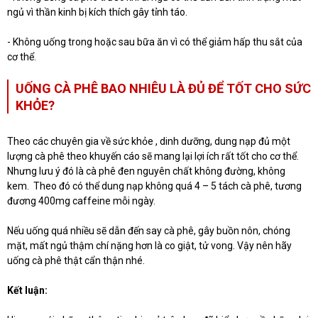
ngủ vì thần kinh bị kích thích gây tỉnh táo.
- Không uống trong hoặc sau bữa ăn vì có thể giảm hấp thu sắt của
cơ thể.
UỐNG CÀ PHÊ BAO NHIÊU LÀ ĐỦ ĐỂ TỐT CHO SỨC
KHỎE?
Theo các chuyên gia về sức khỏe , dinh dưỡng, dung nạp đủ một
lượng cà phê theo khuyến cáo sẽ mang lại lợi ích rất tốt cho cơ thể.
Nhưng lưu ý đó là cà phê đen nguyên chất không đường, không
kem. Theo đó có thể dung nạp không quá 4 – 5 tách cà phê, tương
đương 400mg caffeine mỗi ngày.
Nếu uống quá nhiều sẽ dẫn đến say cà phê, gây buồn nôn, chóng
mặt, mất ngủ thậm chí nặng hơn là co giật, tử vong. Vậy nên hãy
uống cà phê thật cẩn thận nhé.
Kết luận: