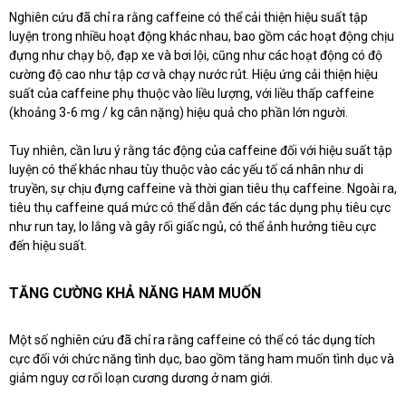
Nghiên cứu đã chỉ ra rằng caffeine có thể cải thiện hiệu suất tập
luyện trong nhiều hoạt động khác nhau, bao gồm các hoạt động chịu
đựng như chạy bộ, đạp xe và bơi lội, cũng như các hoạt động có độ
cường độ cao như tập cơ và chạy nước rút. Hiệu ứng cải thiện hiệu
suất của caffeine phụ thuộc vào liều lượng, với liều thấp caffeine
(khoảng 3-6 mg / kg cân nặng) hiệu quả cho phần lớn người.
Tuy nhiên, cần lưu ý rằng tác động của caffeine đối với hiệu suất tập
luyện có thể khác nhau tùy thuộc vào các yếu tố cá nhân như di
truyền, sự chịu đựng caffeine và thời gian tiêu thụ caffeine. Ngoài ra,
tiêu thụ caffeine quá mức có thể dẫn đến các tác dụng phụ tiêu cực
như run tay, lo lắng và gây rối giấc ngủ, có thể ảnh hưởng tiêu cực
đến hiệu suất.
TĂNG CƯỜNG KHẢ NĂNG HAM MUỐN
Một số nghiên cứu đã chỉ ra rằng caffeine có thể có tác dụng tích
cực đối với chức năng tình dục, bao gồm tăng ham muốn tình dục và
giảm nguy cơ rối loạn cương dương ở nam giới.