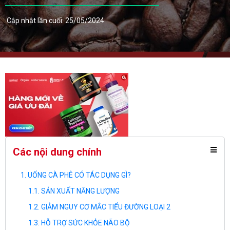
Cập nhật lần cuối: 25/05/2024
Các nội dung chính
UỐNG CÀ PHÊ CÓ TÁC DỤNG GÌ?
SẢN XUẤT NĂNG LƯỢNG
GIẢM NGUY CƠ MẮC TIỂU ĐƯỜNG LOẠI 2
HỖ TRỢ SỨC KHỎE NÃO BỘ