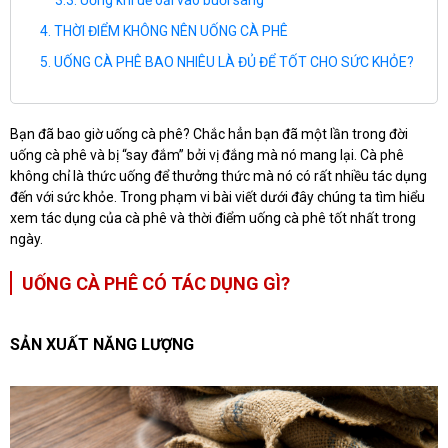
Uống khi uể oải vào buổi sáng
THỜI ĐIỂM KHÔNG NÊN UỐNG CÀ PHÊ
UỐNG CÀ PHÊ BAO NHIÊU LÀ ĐỦ ĐỂ TỐT CHO SỨC KHỎE?
Bạn đã bao giờ uống cà phê? Chắc hẳn bạn đã một lần trong đời
uống cà phê và bị “say đắm” bởi vị đắng mà nó mang lại. Cà phê
không chỉ là thức uống để thưởng thức mà nó có rất nhiều tác dụng
đến với sức khỏe. Trong phạm vi bài viết dưới đây chúng ta tìm hiểu
xem tác dụng của cà phê và thời điểm uống cà phê tốt nhất trong
ngày.
UỐNG CÀ PHÊ CÓ TÁC DỤNG GÌ?
SẢN XUẤT NĂNG LƯỢNG