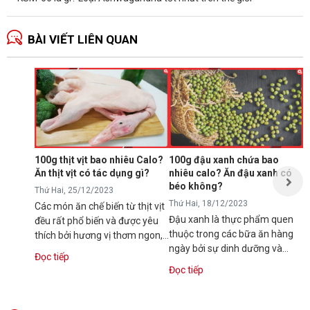
BÀI VIẾT LIÊN QUAN
Ă
p
T
N
p
s
100g thịt vịt bao nhiêu Calo?
100g đậu xanh chứa bao
t
Ăn thịt vịt có tác dụng gì?
nhiêu calo? Ăn đậu xanh có
Đ
t
béo không?
Thứ Hai, 25/12/2023
Thứ Hai, 18/12/2023
Các món ăn chế biến từ thịt vịt
Đậu xanh là thực phẩm quen
đều rất phổ biến và được yêu
thuộc trong các bữa ăn hàng
thích bởi hương vị thơm ngon,
ngày bởi sự dinh dưỡng và
dinh dưỡng. Vậy bạn có...
Đọc tiếp
hương vị thơm ngon. Tuy vậy,
Đọc tiếp
nhiều người...