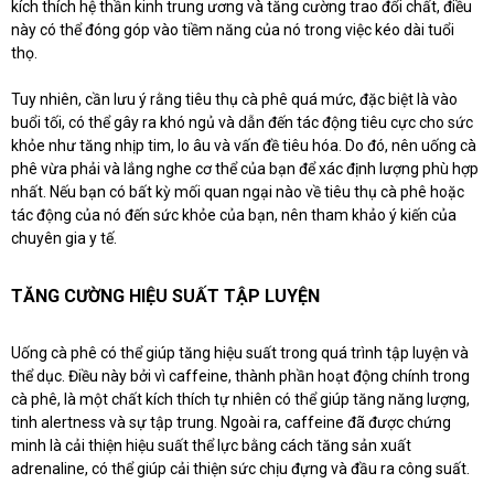
kích thích hệ thần kinh trung ương và tăng cường trao đổi chất, điều
này có thể đóng góp vào tiềm năng của nó trong việc kéo dài tuổi
thọ.
Tuy nhiên, cần lưu ý rằng tiêu thụ cà phê quá mức, đặc biệt là vào
buổi tối, có thể gây ra khó ngủ và dẫn đến tác động tiêu cực cho sức
khỏe như tăng nhịp tim, lo âu và vấn đề tiêu hóa. Do đó, nên uống cà
phê vừa phải và lắng nghe cơ thể của bạn để xác định lượng phù hợp
nhất. Nếu bạn có bất kỳ mối quan ngại nào về tiêu thụ cà phê hoặc
tác động của nó đến sức khỏe của bạn, nên tham khảo ý kiến của
chuyên gia y tế.
TĂNG CƯỜNG HIỆU SUẤT TẬP LUYỆN
Uống cà phê có thể giúp tăng hiệu suất trong quá trình tập luyện và
thể dục. Điều này bởi vì caffeine, thành phần hoạt động chính trong
cà phê, là một chất kích thích tự nhiên có thể giúp tăng năng lượng,
tinh alertness và sự tập trung. Ngoài ra, caffeine đã được chứng
minh là cải thiện hiệu suất thể lực bằng cách tăng sản xuất
adrenaline, có thể giúp cải thiện sức chịu đựng và đầu ra công suất.