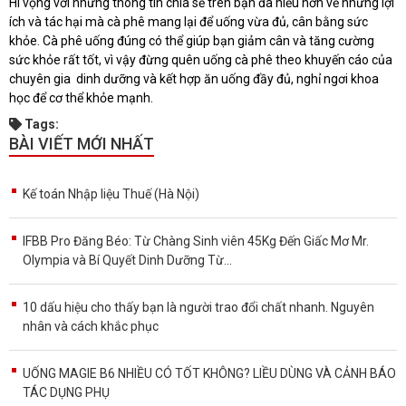
Hi vọng với những thông tin chia sẻ trên bạn đã hiểu hơn về những lợi
ích và tác hại mà cà phê mang lại để uống vừa đủ, cân bằng sức
khỏe. Cà phê uống đúng có thể giúp bạn giảm cân và tăng cường
sức khỏe rất tốt, vì vậy đừng quên uống cà phê theo khuyến cáo của
chuyên gia dinh dưỡng và kết hợp ăn uống đầy đủ, nghỉ ngơi khoa
học để cơ thể khỏe mạnh.
Tags:
BÀI VIẾT MỚI NHẤT
Kế toán Nhập liệu Thuế (Hà Nội)
IFBB Pro Đăng Béo: Từ Chàng Sinh viên 45Kg Đến Giấc Mơ Mr.
Olympia và Bí Quyết Dinh Dưỡng Từ...
10 dấu hiệu cho thấy bạn là người trao đổi chất nhanh. Nguyên
nhân và cách khắc phục
UỐNG MAGIE B6 NHIỀU CÓ TỐT KHÔNG? LIỀU DÙNG VÀ CẢNH BÁO
TÁC DỤNG PHỤ