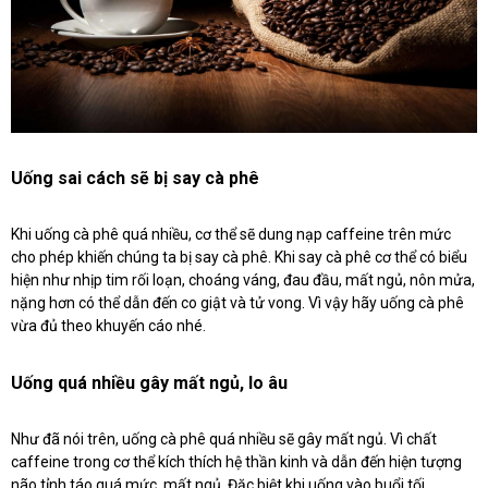
Uống sai cách sẽ bị say cà phê
Khi uống cà phê quá nhiều, cơ thể sẽ dung nạp caffeine trên mức
cho phép khiến chúng ta bị say cà phê. Khi say cà phê cơ thể có biểu
hiện như nhịp tim rối loạn, choáng váng, đau đầu, mất ngủ, nôn mửa,
nặng hơn có thể dẫn đến co giật và tử vong. Vì vậy hãy uống cà phê
vừa đủ theo khuyến cáo nhé.
Uống quá nhiều gây mất ngủ, lo âu
Như đã nói trên, uống cà phê quá nhiều sẽ gây mất ngủ. Vì chất
caffeine trong cơ thể kích thích hệ thần kinh và dẫn đến hiện tượng
não tỉnh táo quá mức, mất ngủ. Đặc biệt khi uống vào buổi tối.