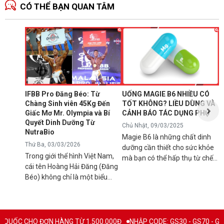
CÓ THỂ BẠN QUAN TÂM
N
1
T
C
B
d
IFBB Pro Đăng Béo: Từ
UỐNG MAGIE B6 NHIỀU CÓ
đ
Chàng Sinh viên 45Kg Đến
TỐT KHÔNG? LIỀU DÙNG VÀ
s
Giấc Mơ Mr. Olympia và Bí
CẢNH BÁO TÁC DỤNG PHỤ
g
Quyết Dinh Dưỡng Từ
Chủ Nhật, 09/03/2025
B
NutraBio
Magie B6 là những chất dinh
k
Thứ Ba, 03/03/2026
dưỡng cần thiết cho sức khỏe
k
Trong giới thể hình Việt Nam,
mà bạn có thể hấp thụ từ chế
5
cái tên Hoàng Hải Đăng (Đăng
độ ăn uống hàng ngày hoặc
h
Béo) không chỉ là một biểu
qua việc sử dụng các loại thực
n
tượng về cơ bắp mà còn là
phẩm bổ sung để tránh các rối
l
minh chứng cho ý chí vươn lên
loạn sức khỏe có thể xảy ra
q
không ngừng. Từ một chàng
nếu cơ thể bị thiếu hụt chúng.
C
trai "cò hương" 45kg, Đăng Béo
Mặc dù đây là chất bổ sung
ƠN HÀNG TỪ 1.500.000Đ
NHẬP CODE: GS30 - GS70 - GS100 giảm trực t