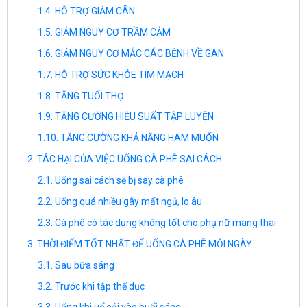
HỖ TRỢ GIẢM CÂN
GIẢM NGUY CƠ TRẦM CẢM
GIẢM NGUY CƠ MẮC CÁC BỆNH VỀ GAN
HỖ TRỢ SỨC KHỎE TIM MẠCH
TĂNG TUỔI THỌ
TĂNG CƯỜNG HIỆU SUẤT TẬP LUYỆN
TĂNG CƯỜNG KHẢ NĂNG HAM MUỐN
TÁC HẠI CỦA VIỆC UỐNG CÀ PHÊ SAI CÁCH
Uống sai cách sẽ bị say cà phê
Uống quá nhiều gây mất ngủ, lo âu
Cà phê có tác dụng không tốt cho phụ nữ mang thai
THỜI ĐIỂM TỐT NHẤT ĐỂ UỐNG CÀ PHÊ MỖI NGÀY
Sau bữa sáng
Trước khi tập thể dục