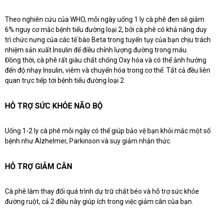
Theo nghiên cứu của WHO, mỗi ngày uống 1 ly cà phê đen sẽ giảm
6% nguy cơ mắc bệnh tiểu đường loại 2, bởi cà phê có khả năng duy
trì chức nưng của các tế bào Beta trong tuyến tụy của bạn chịu trách
nhiệm sản xuất Insulin để điều chỉnh lượng đường trong máu.
Đồng thời, cà phê rất giàu chất chống Oxy hóa và có thể ảnh hưởng
đến độ nhạy Insulin, viêm và chuyển hóa trong cơ thể. Tất cả đều liên
quan trực tiếp tới bệnh tiểu đường loại 2.
HỖ TRỢ SỨC KHỎE NÃO BỘ
Uống 1-2 ly cà phê mỗi ngày có thể giúp bảo vệ bạn khỏi mắc một số
bệnh như Alzhelmer, Parkinson và suy giảm nhận thức.
HỖ TRỢ GIẢM CÂN
Cà phê làm thay đổi quá trình dự trữ chất béo và hỗ trợ sức khỏe
đường ruột, cả 2 điều này giúp ích trong việc giảm cân của bạn.