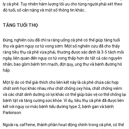
ly cà phê. Tuy nhiên hàm lượng tối ưu cho từng người phải xét theo
độ tuổi, số cân nặng và một số thông tin khác...
TĂNG TUỔI THỌ
Đúng, nghiên cứu đã chỉ ra rằng uống cà phê có thể giúp tăng tuổi
thọ và giảm nguy cơ tử vong sớm. Một số nghiên cứu đã cho thấy
rằng tiêu thụ cà phê vừa phải, thường được xác định là 3-5 tách mỗi
ngày, liên quan đến nguy cơ tử vong thấp hơn do tất cả các nguyên
nhân, bao gồm bệnh tim mạch, đột quỵ, ung thư và bệnh đường hô
hấp.
Một lý do có thể giải thích cho liên kết này là cà phê chứa các hợp
chất sinh học khác nhau như chất chống oxy hóa, chất chống viêm
và các chất dinh dưỡng có lợi khác có thể giúp bảo vệ cơ thể chống lại
bệnh tật và tăng cường sức khỏe. Ví dụ, tiêu thụ cà phê đã được liên
kết với nguy cơ mắc bệnh tiểu đường type 2, bệnh gan và bệnh
Parkinson.
Ngoài ra, caffeine, thành phần hoạt động chính trong cà phê, có thể