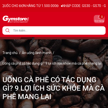
ƠN HÀNG TỪ 1.500.000Đ
NHẬP CODE: GS30 - GS70 - GS100 giảm trực t
0
Giỏ hàng
Trang chủ
/
Ăn uống lành mạnh
/
Uống cà phê có tác dụng gì? 9 lợi ích sức khỏe mà cà phê mang lại
UỐNG CÀ PHÊ CÓ TÁC DỤNG
GÌ? 9 LỢI ÍCH SỨC KHỎE MÀ CÀ
PHÊ MANG LẠI