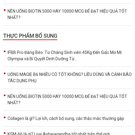
NÊN UỐNG BIOTIN 5000 HAY 10000 MCG ĐỂ ĐẠT HIỆU QUẢ TỐT
NHẤT?
THỰC PHẨM BỔ SUNG
IFBB Pro Đăng Béo: Từ Chàng Sinh viên 45Kg Đến Giấc Mơ Mr.
Olympia và Bí Quyết Dinh Dưỡng Từ...
UỐNG MAGIE B6 NHIỀU CÓ TỐT KHÔNG? LIỀU DÙNG VÀ CẢNH BÁO
TÁC DỤNG PHỤ
NÊN UỐNG BIOTIN 5000 HAY 10000 MCG ĐỂ ĐẠT HIỆU QUẢ TỐT
NHẤT?
Collagen là gì? Lợi ích, cách bổ sung, các thắc mắc thường gặp
KSM-66 là gì? Loại Ashwagandha tốt nhất trên thế giới