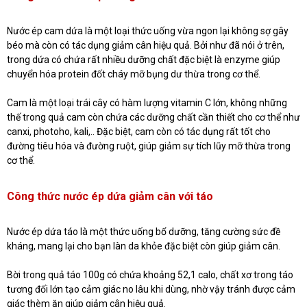
Nước ép cam dứa là một loại thức uống vừa ngon lại không sợ gây
béo mà còn có tác dụng giảm cân hiệu quả. Bởi như đã nói ở trên,
trong dứa có chứa rất nhiều dưỡng chất đặc biệt là enzyme giúp
chuyển hóa protein đốt cháy mỡ bụng dư thừa trong cơ thể.
Cam là một loại trái cây có hàm lượng vitamin C lớn, không những
thế trong quả cam còn chứa các dưỡng chất cần thiết cho cơ thể như
canxi, photoho, kali,.. Đặc biệt, cam còn có tác dụng rất tốt cho
đường tiêu hóa và đường ruột, giúp giảm sự tích lũy mỡ thừa trong
cơ thể.
Công thức nước ép dứa giảm cân với táo
Nước ép dứa táo là một thức uống bổ dưỡng, tăng cường sức đề
kháng, mang lại cho bạn làn da khỏe đặc biệt còn giúp giảm cân.
Bời trong quả táo 100g có chứa khoảng 52,1 calo, chất xơ trong táo
tương đối lớn tạo cảm giác no lâu khi dùng, nhờ vậy tránh được cảm
giác thèm ăn giúp giảm cân hiệu quả.