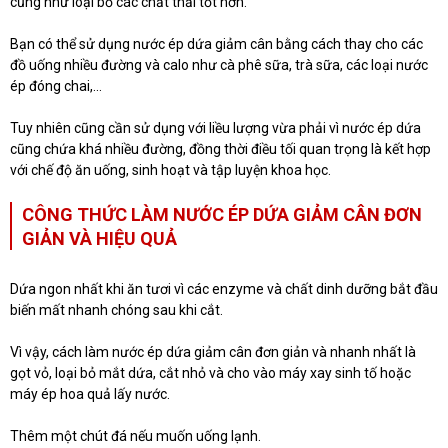
cũng như loại bỏ các chất thải tốt hơn.
Bạn có thể sử dụng nước ép dứa giảm cân bằng cách thay cho các
đồ uống nhiều đường và calo như cà phê sữa, trà sữa, các loại nước
ép đóng chai,...
Tuy nhiên cũng cần sử dụng với liều lượng vừa phải vì nước ép dứa
cũng chứa khá nhiều đường, đồng thời điều tối quan trọng là kết hợp
với chế độ ăn uống, sinh hoạt và tập luyện khoa học.
CÔNG THỨC LÀM NƯỚC ÉP DỨA GIẢM CÂN ĐƠN
GIẢN VÀ HIỆU QUẢ
Dứa ngon nhất khi ăn tươi vì các enzyme và chất dinh dưỡng bắt đầu
biến mất nhanh chóng sau khi cắt.
Vì vậy, cách làm nước ép dứa giảm cân đơn giản và nhanh nhất là
gọt vỏ, loại bỏ mắt dứa, cắt nhỏ và cho vào máy xay sinh tố hoặc
máy ép hoa quả lấy nước.
Thêm một chút đá nếu muốn uống lạnh.