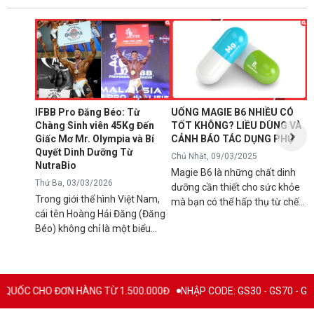
N
1
T
C
B
d
IFBB Pro Đăng Béo: Từ
UỐNG MAGIE B6 NHIỀU CÓ
đ
Chàng Sinh viên 45Kg Đến
TỐT KHÔNG? LIỀU DÙNG VÀ
s
Giấc Mơ Mr. Olympia và Bí
CẢNH BÁO TÁC DỤNG PHỤ
g
Quyết Dinh Dưỡng Từ
Chủ Nhật, 09/03/2025
B
NutraBio
Magie B6 là những chất dinh
k
Thứ Ba, 03/03/2026
dưỡng cần thiết cho sức khỏe
k
Trong giới thể hình Việt Nam,
mà bạn có thể hấp thụ từ chế
5
cái tên Hoàng Hải Đăng (Đăng
độ ăn uống hàng ngày hoặc
h
Béo) không chỉ là một biểu
qua việc sử dụng các loại thực
n
tượng về cơ bắp mà còn là
phẩm bổ sung để tránh các rối
l
minh chứng cho ý chí vươn lên
loạn sức khỏe có thể xảy ra
q
không ngừng. Từ một chàng
nếu cơ thể bị thiếu hụt chúng.
C
trai "cò hương" 45kg, Đăng Béo
Mặc dù đây là chất bổ sung
ƠN HÀNG TỪ 1.500.000Đ
NHẬP CODE: GS30 - GS70 - GS100 giảm trực 
B
đã chính thức ghi tên mình vào
thiết yếu nhưng vẫn có rất
c