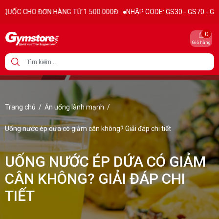
ƠN HÀNG TỪ 1.500.000Đ
NHẬP CODE: GS30 - GS70 - GS100 giảm trực 
0
Giỏ hàng
Trang chủ
/
Ăn uống lành mạnh
/
Uống nước ép dứa có giảm cân không? Giải đáp chi tiết
UỐNG NƯỚC ÉP DỨA CÓ GIẢM
CÂN KHÔNG? GIẢI ĐÁP CHI
TIẾT