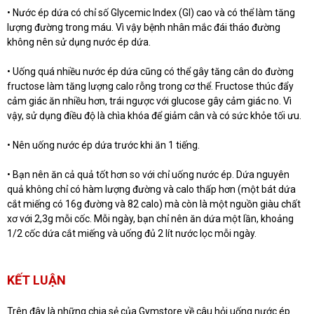
• Nước ép dứa có chỉ số Glycemic Index (GI) cao và có thể làm tăng
lượng đường trong máu. Vì vậy bệnh nhân mắc đái tháo đường
không nên sử dụng nước ép dứa.
• Uống quá nhiều nước ép dứa cũng có thể gây tăng cân do đường
fructose làm tăng lượng calo rỗng trong cơ thể. Fructose thúc đẩy
cảm giác ăn nhiều hơn, trái ngược với glucose gây cảm giác no. Vì
vậy, sử dụng điều độ là chìa khóa để giảm cân và có sức khỏe tối ưu.
• Nên uống nước ép dứa trước khi ăn 1 tiếng.
• Bạn nên ăn cả quả tốt hơn so với chỉ uống nước ép. Dứa nguyên
quả không chỉ có hàm lượng đường và calo thấp hơn (một bát dứa
cắt miếng có 16g đường và 82 calo) mà còn là một nguồn giàu chất
xơ với 2,3g mỗi cốc. Mỗi ngày, bạn chỉ nên ăn dứa một lần, khoảng
1/2 cốc dứa cắt miếng và uống đủ 2 lít nước lọc mỗi ngày.
KẾT LUẬN
Trên đây là những chia sẻ của Gymstore về câu hỏi uống nước ép