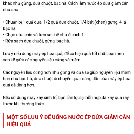
khác như gừng, dưa chuột, bạc hà. Cách làm nước ép dứa giảm cân
như sau:
• Chuẩn bị 1 quả dứa, 1/2 quả dưa chuột, 1/4 bát (chén) gừng, 4 lá
bạc hà.
• Chọn dứa chín và tươi sơ chế như ở cách 1.
• Rửa sạch dưa chuột, gừng, bạc hà.
Lưu ý nếu dùng máy ép hoa quả, để có hiệu quả tốt nhất, bạn nên
xen kẽ giữa các nguyên liệu cứng và mềm.
Các nguyên liệu cứng hơn như gừng và dứa sẽ giúp nguyên liệu mềm
hơn như bạc hà, dưa chuột di chuyển qua máng dẫn của máy ép hoa
quả dễ dàng hơn.
Nếu sử dụng máy xay sinh tố, bạn cần lọc lại hỗn hợp đã xay qua rây
trước khi thưởng thức.
MỘT SỐ LƯU Ý ĐỂ UỐNG NƯỚC ÉP DỨA GIẢM CÂN
HIỆU QUẢ