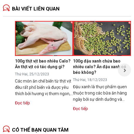
BÀI VIẾT LIÊN QUAN
Ă
p
T
N
p
s
100g thịt vịt bao nhiêu Calo?
100g đậu xanh chứa bao
t
Ăn thịt vịt có tác dụng gì?
nhiêu calo? Ăn đậu xanh có
Đ
t
béo không?
Thứ Hai, 25/12/2023
Thứ Hai, 18/12/2023
Các món ăn chế biến từ thịt vịt
Đậu xanh là thực phẩm quen
đều rất phổ biến và được yêu
thuộc trong các bữa ăn hàng
thích bởi hương vị thơm ngon,
ngày bởi sự dinh dưỡng và
dinh dưỡng. Vậy bạn có...
Đọc tiếp
hương vị thơm ngon. Tuy vậy,
Đọc tiếp
nhiều người...
CÓ THỂ BẠN QUAN TÂM