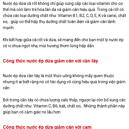
Nước ép dứa cà rốt không chỉ giúp cung cấp các loại vitamin cho cơ
thể mà còn làm trẻ hóa làn da và giảm cân hiệu quả. Trong cà rốt có
chứa các loại dưỡng chất như: Vitamin B1, B2, C, D, E, K và canxi, chất
xơ,.. giúp cơ thể hấp thụ dưỡng chất toàn diện và giảm cân lành
mạnh.
Khi kết hợp giữa cà rốt và dứa, sẽ mang đến cho bạn một ly nước ép
có vị chua ngọt nhẹ, mùi hương thơm lừng hấp dẫn.
Công thức nước ép dứa giảm cân với cần tây
Nước ép dứa cần tây là một thức uống không mấy quen thuộc
nhưng ít ai biết rằng nó có tác dụng vô cùng hiệu quả trong việc giảm
cân.
Bởi trong cần tây có chứa lượng calo thấp, ngược lại còn bổ sung các
dưỡng chất như: Vitamin C, B6, kali, chất xơ,.. Những thành phần này
giúp bạn có cảm giác no lâu hơn.
Công thức nước ép dứa giảm cân với cam