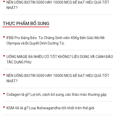
NÊN UỐNG BIOTIN 5000 HAY 10000 MCG ĐỂ ĐẠT HIỆU QUẢ TỐT
NHẤT?
THỰC PHẨM BỔ SUNG
IFBB Pro Đăng Béo: Từ Chàng Sinh viên 45Kg Đến Giấc Mơ Mr.
Olympia và Bí Quyết Dinh Dưỡng Từ...
UỐNG MAGIE B6 NHIỀU CÓ TỐT KHÔNG? LIỀU DÙNG VÀ CẢNH BÁO
TÁC DỤNG PHỤ
NÊN UỐNG BIOTIN 5000 HAY 10000 MCG ĐỂ ĐẠT HIỆU QUẢ TỐT
NHẤT?
Collagen là gì? Lợi ích, cách bổ sung, các thắc mắc thường gặp
KSM-66 là gì? Loại Ashwagandha tốt nhất trên thế giới