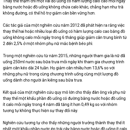
Thay thế thậm chí một vài đồ uống có hàm lượng calo cao mỗi ngày
bằng nước hoặc đồ uống không chứa calo khác, chẳng hạn như trà
không đường, có thể hỗ trợ giảm cân bền vững hơn.
Các tác giả của một nghiên cứu năm 2012 đã phát hiện ra rằng việc
thay thế hai hoặc nhiều loại đồ uống có hàm lượng calo cao bằng đồ
uống không calo mỗi ngày trong 6 tháng giúp giảm cân trung bình từ
2 đến 2,5% ở một nhóm phụ nữ mắc bệnh béo phì.
Trong một nghiên cứu từ năm 2015, những người tham gia là nữ đã
uống 250ml nước sau bữa trưa mỗi ngày khi tham gia chương trình
giảm cân kéo dài 24 tuần. Họ giảm cân nhiều hơn 13,6% so với
những phụ nữ trong cùng chương trình uống cùng một lượng đồ
uống dành cho người ăn kiêng sau bữa trưa.
Kết quả của một nghiên cứu quy mô lớn cho thấy đàn ông và phụ nữ
thay thế một khẩu phần đồ uống có đường bằng nước hoặc đồ uống
ít calo mỗi ngày trong 4 năm đã tăng ít hơn 0,49 kg so với nhóm
tương tự không thực hiện sự thay đổi này.
Nghiên cứu tương tự cho thấy những người trưởng thành thay thế ít
nhất một khẩu phần nước ép trái cây bằng nước hoặc đồ uống ít calo