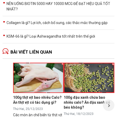
NÊN UỐNG BIOTIN 5000 HAY 10000 MCG ĐỂ ĐẠT HIỆU QUẢ TỐT
NHẤT?
Collagen là gì? Lợi ích, cách bổ sung, các thắc mắc thường gặp
KSM-66 là gì? Loại Ashwagandha tốt nhất trên thế giới
BÀI VIẾT LIÊN QUAN
Ă
p
T
N
p
s
100g thịt vịt bao nhiêu Calo?
100g đậu xanh chứa bao
t
Ăn thịt vịt có tác dụng gì?
nhiêu calo? Ăn đậu xanh có
Đ
t
béo không?
Thứ Hai, 25/12/2023
Thứ Hai, 18/12/2023
Các món ăn chế biến từ thịt vịt