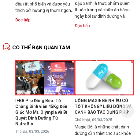
Đậu xanh là thực phẩm quen
đều rất phổ biến và được yêu
thuộc trong các bữa ăn hàng
thích bởi hương vị thơm ngon,
ngày bởi sự dinh dưỡng và
dinh dưỡng. Vậy bạn có...
Đọc tiếp
hương vị thơm ngon. Tuy vậy,
Đọc tiếp
nhiều người...
CÓ THỂ BẠN QUAN TÂM
N
1
T
C
B
d
IFBB Pro Đăng Béo: Từ
UỐNG MAGIE B6 NHIỀU CÓ
đ
Chàng Sinh viên 45Kg Đến
TỐT KHÔNG? LIỀU DÙNG VÀ
s
Giấc Mơ Mr. Olympia và Bí
CẢNH BÁO TÁC DỤNG PHỤ
g
Quyết Dinh Dưỡng Từ
Chủ Nhật, 09/03/2025
B
NutraBio
Magie B6 là những chất dinh
k
Thứ Ba, 03/03/2026
dưỡng cần thiết cho sức khỏe
k