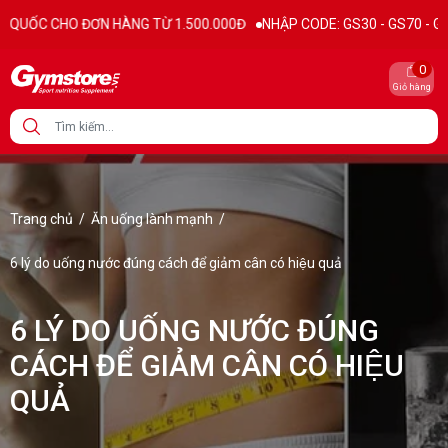
ƠN HÀNG TỪ 1.500.000Đ
NHẬP CODE: GS30 - GS70 - GS100 giảm trực t
0
Giỏ hàng
Trang chủ
/
Ăn uống lành mạnh
/
6 lý do uống nước đúng cách để giảm cân có hiệu quả
6 LÝ DO UỐNG NƯỚC ĐÚNG
CÁCH ĐỂ GIẢM CÂN CÓ HIỆU
QUẢ