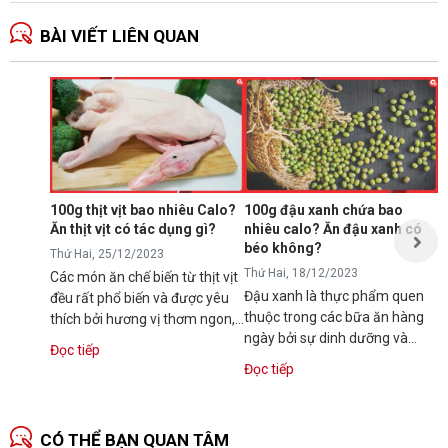
BÀI VIẾT LIÊN QUAN
Ă
p
T
N
p
s
100g thịt vịt bao nhiêu Calo?
100g đậu xanh chứa bao
t
Ăn thịt vịt có tác dụng gì?
nhiêu calo? Ăn đậu xanh có
Đ
t
béo không?
Thứ Hai, 25/12/2023
Thứ Hai, 18/12/2023
Các món ăn chế biến từ thịt vịt
Đậu xanh là thực phẩm quen
đều rất phổ biến và được yêu
thuộc trong các bữa ăn hàng
thích bởi hương vị thơm ngon,
ngày bởi sự dinh dưỡng và
dinh dưỡng. Vậy bạn có...
Đọc tiếp
hương vị thơm ngon. Tuy vậy,
Đọc tiếp
nhiều người...
CÓ THỂ BẠN QUAN TÂM