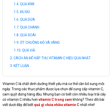
QUẢ KIWI
ĐU ĐỦ
QUẢ DỨA
QUẢ CHANH
QUẢ XOÀI
ỚT CHUÔNG ĐỎ VÀ VÀNG
QUẢ VẢI
CÁCH ĂN ĐỂ HẤP THU VITAMIN C HIỆU QUẢ NHẤT
KẾT LUẬN
Vitamin C là chất dinh dưỡng thiết yếu mà cơ thể cần bổ sung mỗi
ngày. Trong các thực phẩm được lựa chọn để cung cấp vitamin C,
cam quýt đứng hàng đầu. Nhưng bạn có biết còn nhiều loại trái cây
có vitamin C nhiều hơn
vitamin C trong cam
không? Theo dõi bài
viết dưới đây để biết
quả gì chứa nhiều vitamin C
nhất nhé!