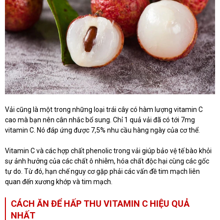
Vải cũng là một trong những loại trái cây có hàm lượng vitamin C
cao mà bạn nên cân nhắc bổ sung. Chỉ 1 quả vải đã có tới 7mg
vitamin C. Nó đáp ứng được 7,5% nhu cầu hàng ngày của cơ thể.
Vitamin C và các hợp chất phenolic trong vải giúp bảo vệ tế bào khỏi
sự ảnh hưởng của các chất ô nhiễm, hóa chất độc hại cùng các gốc
tự do. Từ đó, hạn chế nguy cơ gặp phải các vấn đề tim mạch liên
quan đến xương khớp và tim mạch.
CÁCH ĂN ĐỂ HẤP THU VITAMIN C HIỆU QUẢ
NHẤT