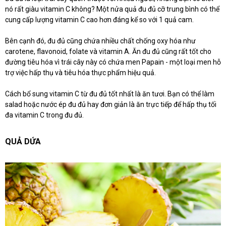
nó rất giàu vitamin C không? Một nửa quả đu đủ cỡ trung bình có thể
cung cấp lượng vitamin C cao hơn đáng kể so với 1 quả cam.
Bên cạnh đó, đu đủ cũng chứa nhiều chất chống oxy hóa như
carotene, flavonoid, folate và vitamin A. Ăn đu đủ cũng rất tốt cho
đường tiêu hóa vì trái cây này có chứa men Papain - một loại men hỗ
trợ việc hấp thụ và tiêu hóa thực phẩm hiệu quả.
Cách bổ sung vitamin C từ đu đủ tốt nhất là ăn tươi. Bạn có thể làm
salad hoặc nước ép đu đủ hay đơn giản là ăn trực tiếp để hấp thụ tối
đa vitamin C trong đu đủ.
QUẢ DỨA