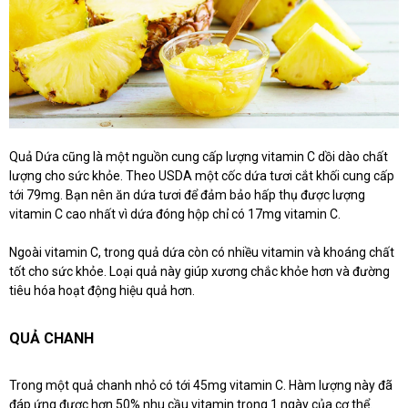
Quả Dứa cũng là một nguồn cung cấp lượng vitamin C dồi dào chất
lượng cho sức khỏe. Theo USDA một cốc dứa tươi cắt khối cung cấp
tới 79mg. Bạn nên ăn dứa tươi để đảm bảo hấp thụ được lượng
vitamin C cao nhất vì dứa đóng hộp chỉ có 17mg vitamin C.
Ngoài vitamin C, trong quả dứa còn có nhiều vitamin và khoáng chất
tốt cho sức khỏe. Loại quả này giúp xương chắc khỏe hơn và đường
tiêu hóa hoạt động hiệu quả hơn.
QUẢ CHANH
Trong một quả chanh nhỏ có tới 45mg vitamin C. Hàm lượng này đã
đáp ứng được hơn 50% nhu cầu vitamin trong 1 ngày của cơ thể.