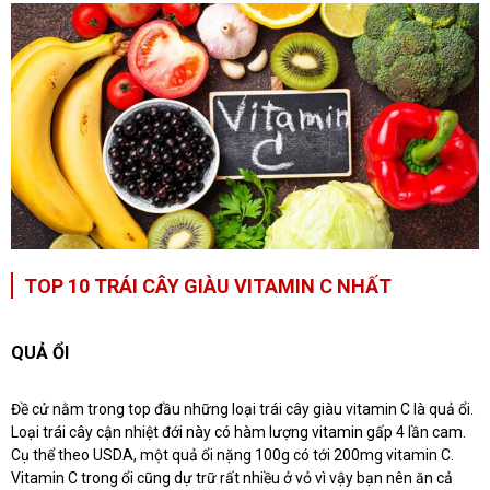
TOP 10 TRÁI CÂY GIÀU VITAMIN C NHẤT
QUẢ ỔI
Đề cử nằm trong top đầu những loại trái cây giàu vitamin C là quả ổi.
Loại trái cây cận nhiệt đới này có hàm lượng vitamin gấp 4 lần cam.
Cụ thể theo USDA, một quả ổi nặng 100g có tới 200mg vitamin C.
Vitamin C trong ổi cũng dự trữ rất nhiều ở vỏ vì vậy bạn nên ăn cả