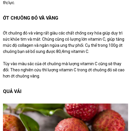
thị lực.
ỚT CHUÔNG ĐỎ VÀ VÀNG
Ớt chuông đỏ và vàng rất giàu các chất chống oxy hóa giúp duy trì
sức khỏe tim và mắt. Chúng cũng có lượng lớn vitamin C, giúp tăng
mức độ collagen và ngăn ngừa ung thư phổi. Cụ thể trong 100g ớt
chuông bạn sẽ bổ sung được 80,4mg vitamin C.
Tùy vào màu sắc của ớt chuông mà lượng vitamin C cũng sẽ thay
đổi. Theo nghiên cứu thì lượng vitamin C trong ớt chuông đỏ sẽ cao
hơn ớt chuông vàng.
QUẢ VẢI