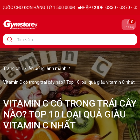
ƠN HÀNG TỪ 1.500.000Đ
NHẬP CODE: GS30 - GS70 - GS100 giảm trực t
0
Giỏ hàng
Trang chủ
/
Ăn uống lành mạnh
/
Vitamin C có trong trái cây nào? Top 10 loại quả giàu vitamin C nhất
VITAMIN C CÓ TRONG TRÁI CÂY
NÀO? TOP 10 LOẠI QUẢ GIÀU
VITAMIN C NHẤT