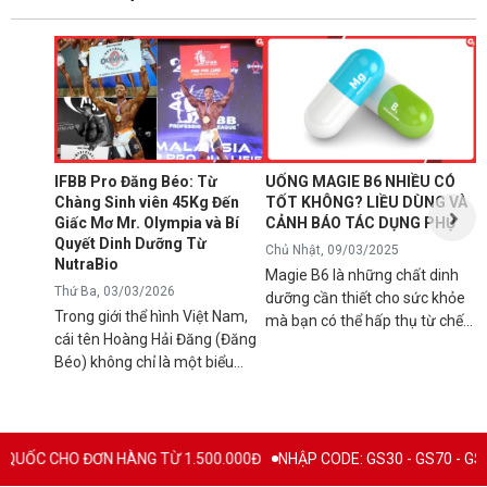
N
1
T
C
B
d
IFBB Pro Đăng Béo: Từ
UỐNG MAGIE B6 NHIỀU CÓ
đ
Chàng Sinh viên 45Kg Đến
TỐT KHÔNG? LIỀU DÙNG VÀ
s
Giấc Mơ Mr. Olympia và Bí
CẢNH BÁO TÁC DỤNG PHỤ
g
Quyết Dinh Dưỡng Từ
Chủ Nhật, 09/03/2025
B
NutraBio
Magie B6 là những chất dinh
k
Thứ Ba, 03/03/2026
dưỡng cần thiết cho sức khỏe
k
Trong giới thể hình Việt Nam,
mà bạn có thể hấp thụ từ chế
5
cái tên Hoàng Hải Đăng (Đăng
độ ăn uống hàng ngày hoặc
h
Béo) không chỉ là một biểu
qua việc sử dụng các loại thực
n
tượng về cơ bắp mà còn là
phẩm bổ sung để tránh các rối
l
minh chứng cho ý chí vươn lên
loạn sức khỏe có thể xảy ra
q
không ngừng. Từ một chàng
nếu cơ thể bị thiếu hụt chúng.
C
trai "cò hương" 45kg, Đăng Béo
Mặc dù đây là chất bổ sung
ƠN HÀNG TỪ 1.500.000Đ
NHẬP CODE: GS30 - GS70 - GS100 giảm trực t
B
đã chính thức ghi tên mình vào
thiết yếu nhưng vẫn có rất