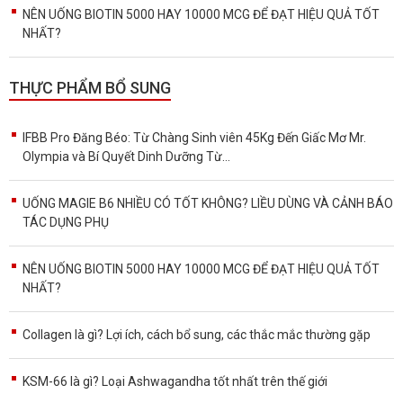
NÊN UỐNG BIOTIN 5000 HAY 10000 MCG ĐỂ ĐẠT HIỆU QUẢ TỐT
NHẤT?
THỰC PHẨM BỔ SUNG
IFBB Pro Đăng Béo: Từ Chàng Sinh viên 45Kg Đến Giấc Mơ Mr.
Olympia và Bí Quyết Dinh Dưỡng Từ...
UỐNG MAGIE B6 NHIỀU CÓ TỐT KHÔNG? LIỀU DÙNG VÀ CẢNH BÁO
TÁC DỤNG PHỤ
NÊN UỐNG BIOTIN 5000 HAY 10000 MCG ĐỂ ĐẠT HIỆU QUẢ TỐT
NHẤT?
Collagen là gì? Lợi ích, cách bổ sung, các thắc mắc thường gặp
KSM-66 là gì? Loại Ashwagandha tốt nhất trên thế giới