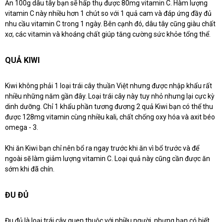
Ăn 100g dâu tây bạn sẽ hấp thụ được 80mg vitamin C. Hàm lượng
vitamin C này nhiều hơn 1 chút so với 1 quả cam và đáp ứng đầy đủ
nhu cầu vitamin C trong 1 ngày. Bên cạnh đó, dâu tây cũng giàu chất
xơ, các vitamin và khoáng chất giúp tăng cường sức khỏe tổng thể.
QUẢ KIWI
Kiwi không phải 1 loại trái cây thuần Việt nhưng được nhập khẩu rất
nhiều những năm gần đây. Loại trái cây này tuy nhỏ nhưng lại cực kỳ
dinh dưỡng. Chỉ 1 khẩu phần tương đương 2 quả Kiwi bạn có thể thu
được 128mg vitamin cùng nhiều kali, chất chống oxy hóa và axit béo
omega - 3.
Khi ăn Kiwi bạn chỉ nên bổ ra ngay trước khi ăn vì bổ trước và để
ngoài sẽ làm giảm lượng vitamin C. Loại quả này cũng cần được ăn
sớm khi đã chín.
ĐU ĐỦ
Đu đủ là loại trái cây quen thuộc với nhiều người, nhưng bạn có biết