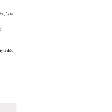
ến gây ra
ớn.
y là điều