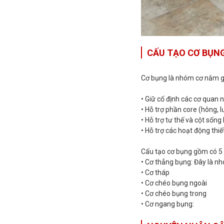
CẤU TẠO CƠ BỤN
Cơ bụng là nhóm cơ nằm g
• Giữ cố định các cơ quan 
• Hỗ trợ phần core (hông, l
• Hỗ trợ tư thế và cột sống
• Hỗ trợ các hoạt động thiết
Cấu tạo cơ bụng gồm có 5
• Cơ thẳng bụng: Đây là n
• Cơ tháp
• Cơ chéo bụng ngoài
• Cơ chéo bụng trong
• Cơ ngang bụng: