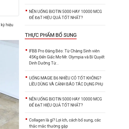
NÊN UỐNG BIOTIN 5000 HAY 10000 MCG
ĐỂ ĐẠT HIỆU QUẢ TỐT NHẤT?
 kỳ hiệu
THỰC PHẨM BỔ SUNG
IFBB Pro Đăng Béo: Từ Chàng Sinh viên
45Kg Đến Giấc Mơ Mr. Olympia và Bí Quyết
Dinh Dưỡng Từ...
UỐNG MAGIE B6 NHIỀU CÓ TỐT KHÔNG?
LIỀU DÙNG VÀ CẢNH BÁO TÁC DỤNG PHỤ
NÊN UỐNG BIOTIN 5000 HAY 10000 MCG
ĐỂ ĐẠT HIỆU QUẢ TỐT NHẤT?
Collagen là gì? Lợi ích, cách bổ sung, các
thắc mắc thường gặp