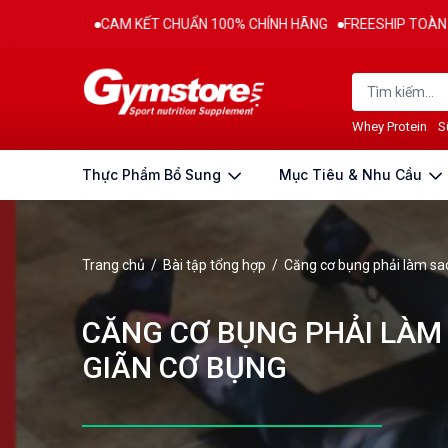
M KẾT CHUẨN 100% CHÍNH HÃNG
FREESHIP TOÀN QUỐC CHO ĐƠN HÀN
Whey Protein
S
Thực Phẩm Bổ Sung
Mục Tiêu & Nhu Cầu
Trang chủ
/
Bài tập tổng hợp
/
Căng cơ bụng phải làm sao
CĂNG CƠ BỤNG PHẢI LÀM 
GIÃN CƠ BỤNG