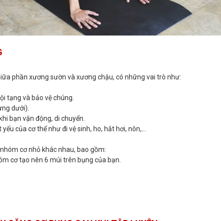
G
iữa phần xương sườn và xương chậu, có những vai trò như:
nội tạng và bảo vệ chúng.
ưng dưới).
 khi bạn vận động, di chuyển.
 yếu của cơ thể như đi vệ sinh, ho, hắt hơi, nôn,…
 nhóm cơ nhỏ khác nhau, bao gồm:
hóm cơ tạo nên 6 múi trên bụng của bạn.