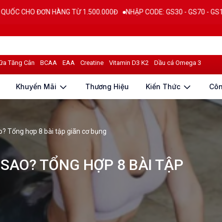
G TỪ 1.500.000Đ
NHẬP CODE: GS30 - GS70 - GS100 giảm trực tiếp 30
ữa Tăng Cân
BCAA
EAA
Creatine
Vitamin D3 K2
Dầu cá Omega 3
Khuyến Mãi
Thương Hiệu
Kiến Thức
Cô
? Tổng hợp 8 bài tập giãn cơ bụng
SAO? TỔNG HỢP 8 BÀI TẬP