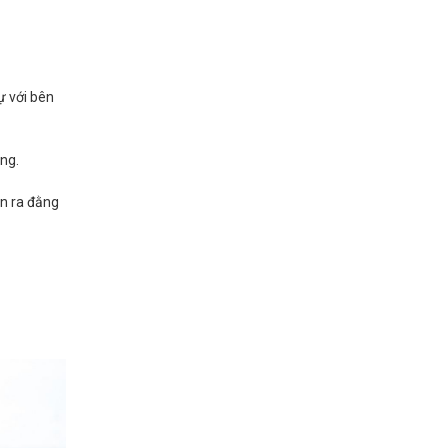
ự với bên
ông.
ìn ra đằng