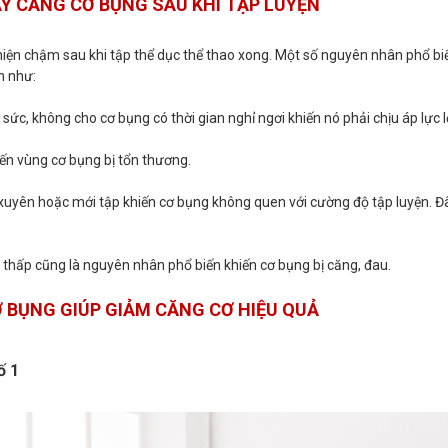
Y CĂNG CƠ BỤNG SAU KHI TẬP LUYỆN
iện chậm sau khi tập thể dục thể thao xong. Một số nguyên nhân phổ bi
n như:
sức, không cho cơ bụng có thời gian nghỉ ngơi khiến nó phải chịu áp lực l
hiến vùng cơ bụng bị tổn thương.
xuyên hoặc mới tập khiến cơ bụng không quen với cường độ tập luyện. Đâ
i thấp cũng là nguyên nhân phổ biến khiến cơ bụng bị căng, đau.
CƠ BỤNG GIÚP GIẢM CĂNG CƠ HIỆU QUẢ
ố 1