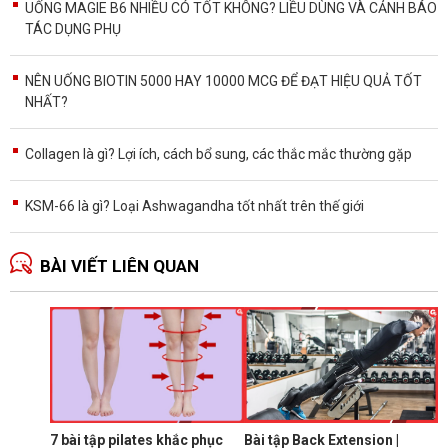
UỐNG MAGIE B6 NHIỀU CÓ TỐT KHÔNG? LIỀU DÙNG VÀ CẢNH BÁO
TÁC DỤNG PHỤ
NÊN UỐNG BIOTIN 5000 HAY 10000 MCG ĐỂ ĐẠT HIỆU QUẢ TỐT
NHẤT?
Collagen là gì? Lợi ích, cách bổ sung, các thắc mắc thường gặp
KSM-66 là gì? Loại Ashwagandha tốt nhất trên thế giới
BÀI VIẾT LIÊN QUAN
B
d
p
T
K
l
7 bài tập pilates khắc phục
Bài tập Back Extension |