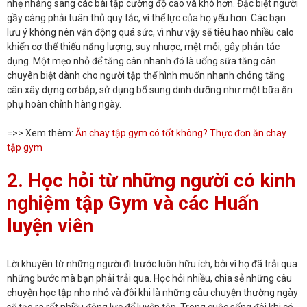
nhẹ nhàng sang các bài tập cường độ cao và khó hơn. Đặc biệt người
gầy càng phải tuân thủ quy tắc, vì thể lực của họ yếu hơn. Các bạn
lưu ý không nên vận động quá sức, vì như vậy sẽ tiêu hao nhiều calo
khiến cơ thể thiếu năng lượng, suy nhược, mệt mỏi, gây phản tác
dụng. Một mẹo nhỏ để tăng cân nhanh đó là uống
sữa tăng cân
chuyên biệt dành cho người tập thể hình muốn nhanh chóng tăng
cân xây dựng cơ bắp, sử dụng bổ sung dinh dưỡng như một bữa ăn
phụ hoàn chỉnh hàng ngày.
=>> Xem thêm:
Ăn chay tập gym có tốt không? Thực đơn ăn chay
tập gym
2. Học hỏi từ những người có kinh
nghiệm tập Gym và các Huấn
luyện viên
Lời khuyên từ những người đi trước luôn hữu ích, bởi vì họ đã trải qua
những bước mà bạn phải trải qua. Học hỏi nhiều, chia sẻ những câu
chuyện học tập nho nhỏ và đôi khi là những câu chuyện thường ngày
sẽ tạo ra rất nhiều động lực để luyện tập. Trong cuộc sống đôi khi có