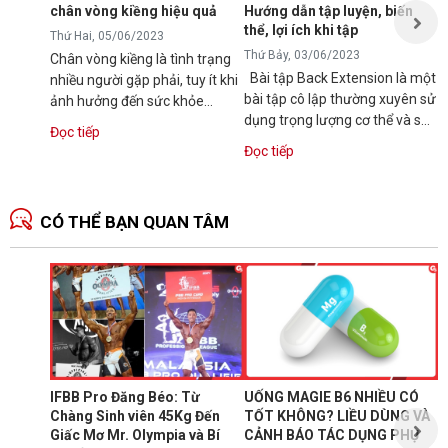
t
chân vòng kiềng hiệu quả
Hướng dẫn tập luyện, biến
t
thể, lợi ích khi tập
Đ
Thứ Hai, 05/06/2023
Thứ Bảy, 03/06/2023
Chân vòng kiềng là tình trạng
Bài tập Back Extension là một
nhiều người gặp phải, tuy ít khi
bài tập cô lập thường xuyên sử
ảnh hưởng đến sức khỏe
dụng trọng lượng cơ thể và sử
nhưng lại gây mất thẩm mỹ,
Đọc tiếp
dụng với máy chuyên biệt để...
làm giảm...
Đọc tiếp
CÓ THỂ BẠN QUAN TÂM
N
1
T
C
B
d
IFBB Pro Đăng Béo: Từ
UỐNG MAGIE B6 NHIỀU CÓ
đ
Chàng Sinh viên 45Kg Đến
TỐT KHÔNG? LIỀU DÙNG VÀ
s
Giấc Mơ Mr. Olympia và Bí
CẢNH BÁO TÁC DỤNG PHỤ