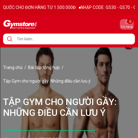
 ĐƠN HÀNG TỪ 1.500.000Đ
NHẬP CODE: GS30 - GS70 - GS100 giảm trực
0
Giỏ hàng
Trang chủ
/
Bài tập tổng hợp
/
Tập Gym cho người gầy: Những điều cần lưu ý
TẬP GYM CHO NGƯỜI GẦY:
NHỮNG ĐIỀU CẦN LƯU Ý