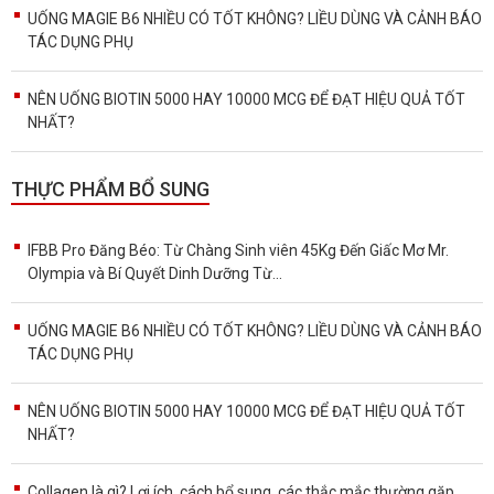
UỐNG MAGIE B6 NHIỀU CÓ TỐT KHÔNG? LIỀU DÙNG VÀ CẢNH BÁO
TÁC DỤNG PHỤ
NÊN UỐNG BIOTIN 5000 HAY 10000 MCG ĐỂ ĐẠT HIỆU QUẢ TỐT
NHẤT?
THỰC PHẨM BỔ SUNG
IFBB Pro Đăng Béo: Từ Chàng Sinh viên 45Kg Đến Giấc Mơ Mr.
Olympia và Bí Quyết Dinh Dưỡng Từ...
UỐNG MAGIE B6 NHIỀU CÓ TỐT KHÔNG? LIỀU DÙNG VÀ CẢNH BÁO
TÁC DỤNG PHỤ
NÊN UỐNG BIOTIN 5000 HAY 10000 MCG ĐỂ ĐẠT HIỆU QUẢ TỐT
NHẤT?
Collagen là gì? Lợi ích, cách bổ sung, các thắc mắc thường gặp