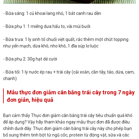
- Bữa sáng: 1 củ khoai lang nhỏ, 1 bát canh rau dền
- Bữa phụ 1: 1 miếng dưa hấu to, vài múi bưởi
- Bữa trưa: 1 ly sinh tố chuối việt quất, rắc thêm một chút topping
như yến mạch, dừa khô, nho khô, 1 đĩa súp lơ luộc
- Bữa phụ 2: 30g hạt dẻ cười
- Bữa tối: 1 ly nước ép rau + trái cây (cải xoăn, cần tây, táo, dứa, cam,
chanh)
Mẫu thực đơn giảm cân bằng trái cây trong 7 ngày
đơn giản, hiệu quả
Bạn cảm thấy Thực đơn giảm cân bằng trái cây tiêu chuẩn quá khó
để áp dụng? Vậy hãy tham khảo ngay mẫu thực đơn đã được điều
chỉnh dưới đây. Thực đơn giảm cân bằng trái cây này cho phép bạn
bổ sung thêm tinh bột từ ngũ cốc, protein từ động vật, sữa và các