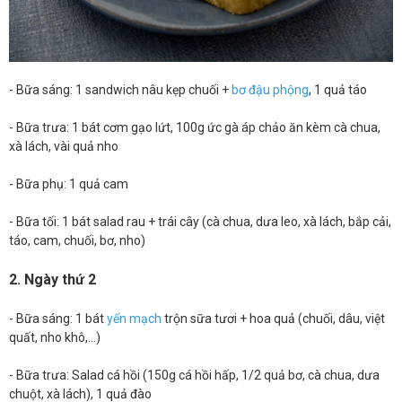
- Bữa sáng: 1 sandwich nâu kẹp chuối +
bơ đậu phộng
, 1 quả táo
- Bữa trưa: 1 bát cơm gạo lứt, 100g ức gà áp chảo ăn kèm cà chua,
xà lách, vài quả nho
- Bữa phụ: 1 quả cam
- Bữa tối: 1 bát salad rau + trái cây (cà chua, dưa leo, xà lách, bắp cải,
táo, cam, chuối, bơ, nho)
2. Ngày thứ 2
- Bữa sáng: 1 bát
yến mạch
trộn sữa tươi + hoa quả (chuối, dâu, việt
quất, nho khô,…)
- Bữa trưa: Salad cá hồi (150g cá hồi hấp, 1/2 quả bơ, cà chua, dưa
chuột, xà lách), 1 quả đào