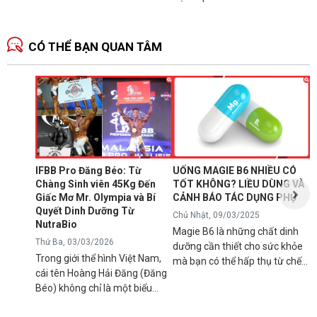
nhiều người...
CÓ THỂ BẠN QUAN TÂM
N
1
T
C
B
d
IFBB Pro Đăng Béo: Từ
UỐNG MAGIE B6 NHIỀU CÓ
đ
Chàng Sinh viên 45Kg Đến
TỐT KHÔNG? LIỀU DÙNG VÀ
s
Giấc Mơ Mr. Olympia và Bí
CẢNH BÁO TÁC DỤNG PHỤ
g
Quyết Dinh Dưỡng Từ
Chủ Nhật, 09/03/2025
B
NutraBio
Magie B6 là những chất dinh
k
Thứ Ba, 03/03/2026
dưỡng cần thiết cho sức khỏe
k
Trong giới thể hình Việt Nam,
mà bạn có thể hấp thụ từ chế
5
cái tên Hoàng Hải Đăng (Đăng
độ ăn uống hàng ngày hoặc
h
Béo) không chỉ là một biểu
qua việc sử dụng các loại thực
n
tượng về cơ bắp mà còn là
phẩm bổ sung để tránh các rối
l