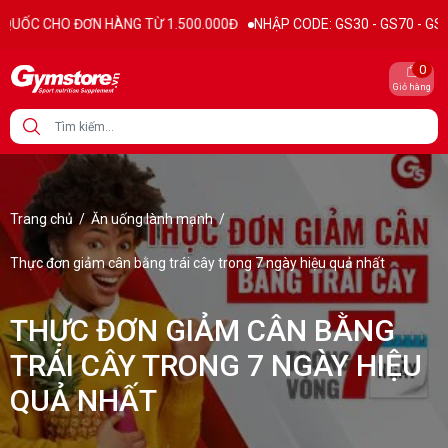
Ừ 1.500.000Đ
NHẬP CODE: GS30 - GS70 - GS100 giảm trực tiếp 30K - 
0
Giỏ hàng
Trang chủ
/
Ăn uống lành mạnh
/
Thực đơn giảm cân bằng trái cây trong 7 ngày hiệu quả nhất
THỰC ĐƠN GIẢM CÂN BẰNG
TRÁI CÂY TRONG 7 NGÀY HIỆU
QUẢ NHẤT