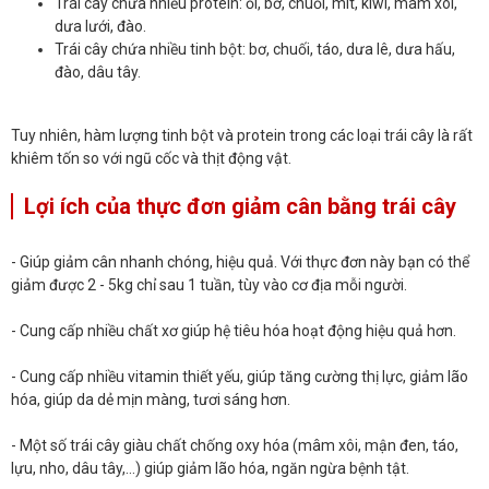
Trái cây chứa nhiều protein: ổi, bơ, chuối, mít, kiwi, mâm xôi,
dưa lưới, đào.
Trái cây chứa nhiều tinh bột: bơ, chuối, táo, dưa lê, dưa hấu,
đào, dâu tây.
Tuy nhiên, hàm lượng tinh bột và protein trong các loại trái cây là rất
khiêm tốn so với ngũ cốc và thịt động vật.
Lợi ích của thực đơn giảm cân bằng trái cây
- Giúp giảm cân nhanh chóng, hiệu quả. Với thực đơn này bạn có thể
giảm được 2 - 5kg chỉ sau 1 tuần, tùy vào cơ địa mỗi người.
- Cung cấp nhiều chất xơ giúp hệ tiêu hóa hoạt động hiệu quả hơn.
- Cung cấp nhiều vitamin thiết yếu, giúp tăng cường thị lực, giảm lão
hóa, giúp da dẻ mịn màng, tươi sáng hơn.
- Một số trái cây giàu chất chống oxy hóa (mâm xôi, mận đen, táo,
lựu, nho, dâu tây,…) giúp giảm lão hóa, ngăn ngừa bệnh tật.