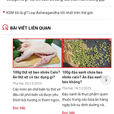
KSM-66 là gì? Loại Ashwagandha tốt nhất trên thế giới
BÀI VIẾT LIÊN QUAN
Ă
p
T
N
p
s
100g thịt vịt bao nhiêu Calo?
100g đậu xanh chứa bao
t
Ăn thịt vịt có tác dụng gì?
nhiêu calo? Ăn đậu xanh có
Đ
t
béo không?
Thứ Hai, 25/12/2023
Thứ Hai, 18/12/2023
Các món ăn chế biến từ thịt vịt
Đậu xanh là thực phẩm quen
đều rất phổ biến và được yêu
thuộc trong các bữa ăn hàng
thích bởi hương vị thơm ngon,
ngày bởi sự dinh dưỡng và
dinh dưỡng. Vậy bạn có...
Đọc tiếp
hương vị thơm ngon. Tuy vậy,
Đọc tiếp