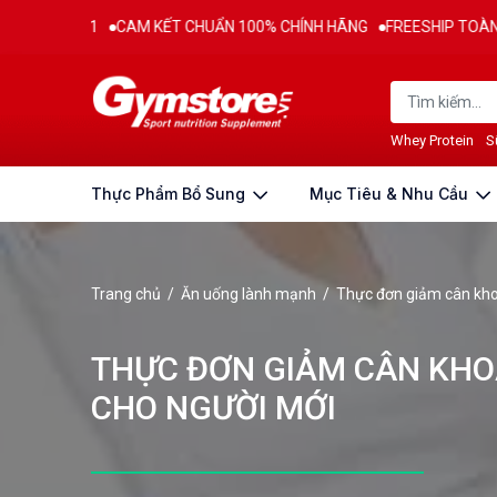
CAM KẾT CHUẨN 100% CHÍNH HÃNG
FREESHIP TOÀN QUỐC CHO ĐƠN 
Whey Protein
S
Thực Phẩm Bổ Sung
Mục Tiêu & Nhu Cầu
Trang chủ
/
Ăn uống lành mạnh
/
Thực đơn giảm cân kho
THỰC ĐƠN GIẢM CÂN KHO
CHO NGƯỜI MỚI