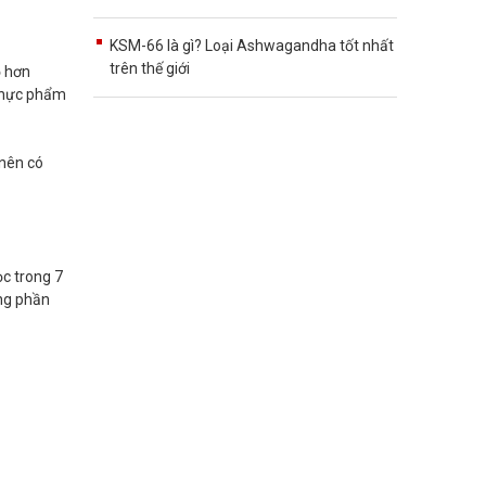
KSM-66 là gì? Loại Ashwagandha tốt nhất
trên thế giới
ỏ hơn
 thực phẩm
 nên có
ọc trong 7
ững phần