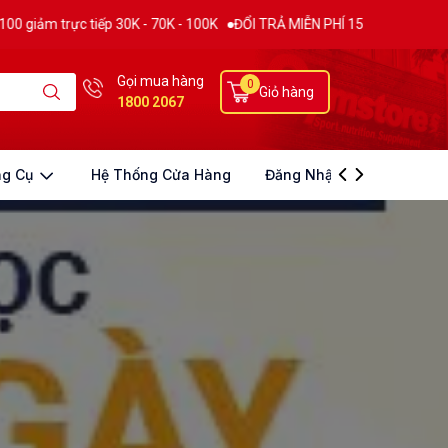
 30K - 70K - 100K
ĐỔI TRẢ MIỄN PHÍ 15 NGÀY
THƯƠNG HIỆU SUPPLE
Gọi mua hàng
0
Giỏ hàng
1800 2067
ng Cụ
Hệ Thống Cửa Hàng
Đăng Nhập