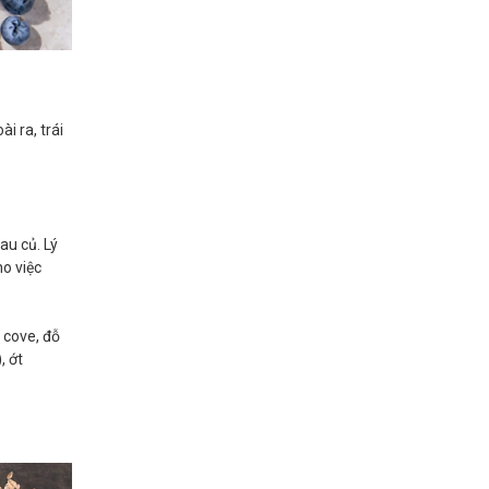
i ra, trái
au củ. Lý
ho việc
 cove, đỗ
, ớt