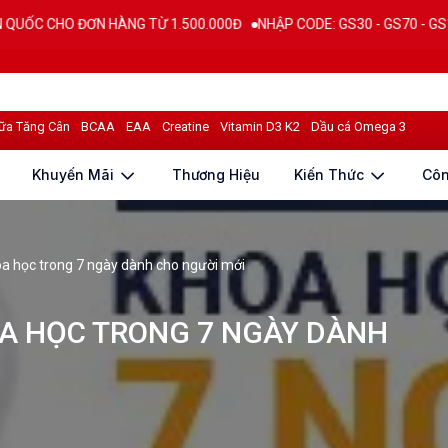
HÀNG TỪ 1.500.000Đ
NHẬP CODE: GS30 - GS70 - GS100 giảm trực tiếp
ữa Tăng Cân
BCAA
EAA
Creatine
Vitamin D3 K2
Dầu cá Omega 3
Khuyến Mãi
Thương Hiệu
Kiến Thức
Cô
a học trong 7 ngày dành cho người mới
A HỌC TRONG 7 NGÀY DÀNH