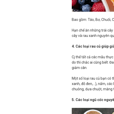
Bao gồm: Táo, Bơ, Chuối, Ca
Hạn chế ăn những trái cây n
cây và rau xanh nguyên quả
4. Các loại rau củ giúp g
Cj thể tất cả các mẫu thực
do thì chắc ai cũng biết: Đa
giảm cân.
Một số loại rau củ bạn có t
xanh, đỗ đen,…), nấm, các lo
chuông, dưa chuột, măng 
5. Các loại ngũ cốc nguy