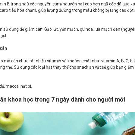
min B trong ngũ cốc nguyên cám/nguyên hạt cao hơn ngũ cốc đã qua xay
i carb tiêu hóa chậm, giúp lượng đường trong máu không bị tăng cao đột
n sử dụng để giảm cân: Gạo lứt, yến mạch, quinoa, lúa mạch đen (nguyên
mạch.
 cân
alo mà còn chứa rất nhiều vitamin và khoáng chất như: vitamin A, B, C, E, 
ng thể. Sử dụng các loại hạt thay thế cho snack ăn vặt sẽ giúp bạn giả
 dẻ, macca, hạt bí.
ân khoa học trong 7 ngày dành cho người mới