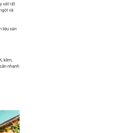
 xát rất
 ngột và
 liệu sản
K, kẽm,
m cân nhanh