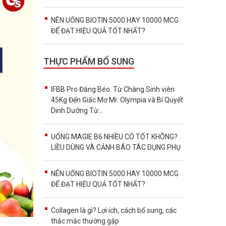
NÊN UỐNG BIOTIN 5000 HAY 10000 MCG
ĐỂ ĐẠT HIỆU QUẢ TỐT NHẤT?
THỰC PHẨM BỔ SUNG
IFBB Pro Đăng Béo: Từ Chàng Sinh viên
45Kg Đến Giấc Mơ Mr. Olympia và Bí Quyết
Dinh Dưỡng Từ...
UỐNG MAGIE B6 NHIỀU CÓ TỐT KHÔNG?
LIỀU DÙNG VÀ CẢNH BÁO TÁC DỤNG PHỤ
NÊN UỐNG BIOTIN 5000 HAY 10000 MCG
ĐỂ ĐẠT HIỆU QUẢ TỐT NHẤT?
Collagen là gì? Lợi ích, cách bổ sung, các
thắc mắc thường gặp