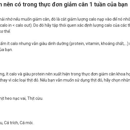
 nên có trong thực đơn giảm cân 1 tuần của bạn
hải nhớ nếu muốn giảm cân, đó là cắt giảm lượng calo nạp vào để nó nh
(calo in < calo out). Do đó hãy tập thói quen xác định lượng calo của các
ơ thể.
ẩm ít calo nhưng vẫn giàu dinh dưỡng (protein, vitamin, khoáng chất,…)
ủa bạn.
ắng, ít calo và giàu protein nên xuất hiện trong thực đơn giảm cân khoa h
hay vì các loại thịt đỏ. Nếu bạn vẫn muốn sử dụng thịt đỏ, hãy chọn nh
hịt heo nạc vai, Thịt cừu.
u, Cá trích, Cá mòi.