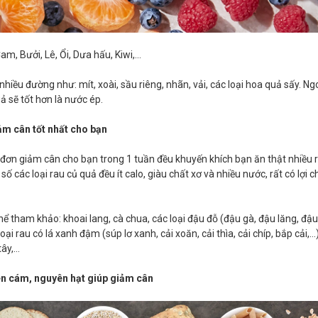
m, Bưởi, Lê, Ổi, Dưa hấu, Kiwi,...
hiều đường như: mít, xoài, sầu riêng, nhãn, vải, các loại hoa quả sấy. Ngoà
 sẽ tốt hơn là nước ép.
iảm cân tốt nhất cho bạn
 đơn giảm cân cho bạn trong 1 tuần đều khuyến khích bạn ăn thật nhiều r
 số các loại rau củ quả đều ít calo, giàu chất xơ và nhiều nước, rất có lợi c
hể tham khảo: khoai lang, cà chua, các loại đậu đỗ (đậu gà, đậu lăng, đậu
ại rau có lá xanh đậm (súp lơ xanh, cải xoăn, cải thìa, cải chíp, bắp cải,…)
tây,…
ên cám, nguyên hạt giúp giảm cân