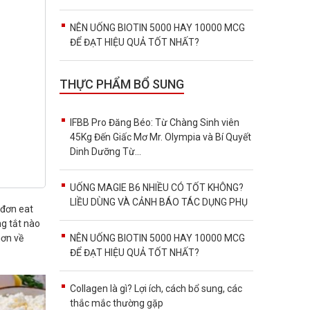
NÊN UỐNG BIOTIN 5000 HAY 10000 MCG
ĐỂ ĐẠT HIỆU QUẢ TỐT NHẤT?
THỰC PHẨM BỔ SUNG
IFBB Pro Đăng Béo: Từ Chàng Sinh viên
45Kg Đến Giấc Mơ Mr. Olympia và Bí Quyết
Dinh Dưỡng Từ...
UỐNG MAGIE B6 NHIỀU CÓ TỐT KHÔNG?
LIỀU DÙNG VÀ CẢNH BÁO TÁC DỤNG PHỤ
 đơn eat
ng tắt nào
hơn về
NÊN UỐNG BIOTIN 5000 HAY 10000 MCG
ĐỂ ĐẠT HIỆU QUẢ TỐT NHẤT?
Collagen là gì? Lợi ích, cách bổ sung, các
thắc mắc thường gặp