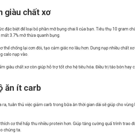
n giàu chất xơ
ức đặc biệt để loại bỏ phần mỡ bụng chai lì của bạn. Tiêu thụ 10 gram ch
n mất 3.7% mỡ thừa quanh bụng.
ơ thể chống lại cơn đói, tạo cảm giác no lâu hơn. Dung nạp nhiều chất xơ
ng calo nạp vào.
m giàu chất xơ còn giúp hỗ trợ tốt cho hệ tiêu hóa. Điều trị táo bón hay 
ộ ăn ít carb
ra, tuân thủ việc giảm carb trong bữa ăn thời gian dài sẽ giúp cho vùn
ch thích cơ thể hấp thu nhiều protein hơn. Giúp tăng cường quấ trình trao đ
ho chúng ta.