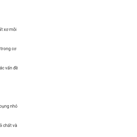
ất xơ mỗi
 trong cơ
các vấn đề
g bụng nhỏ
ổi chất và