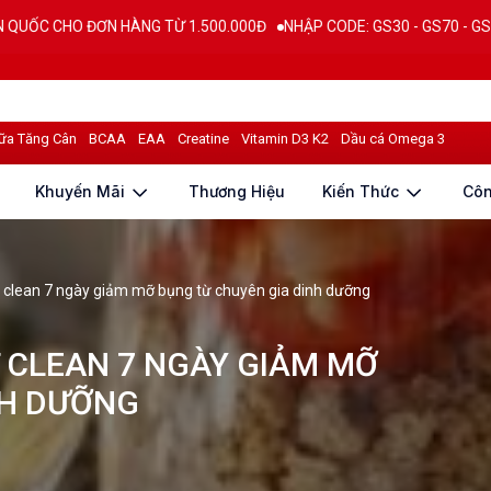
NG TỪ 1.500.000Đ
NHẬP CODE: GS30 - GS70 - GS100 giảm trực tiếp 3
ữa Tăng Cân
BCAA
EAA
Creatine
Vitamin D3 K2
Dầu cá Omega 3
Khuyến Mãi
Thương Hiệu
Kiến Thức
Cô
t clean 7 ngày giảm mỡ bụng từ chuyên gia dinh dưỡng
 CLEAN 7 NGÀY GIẢM MỠ
NH DƯỠNG