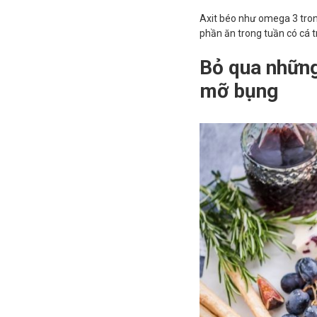
Axit béo như omega 3 tron
phần ăn trong tuần có cá tr
Bỏ qua những
mỡ bụng