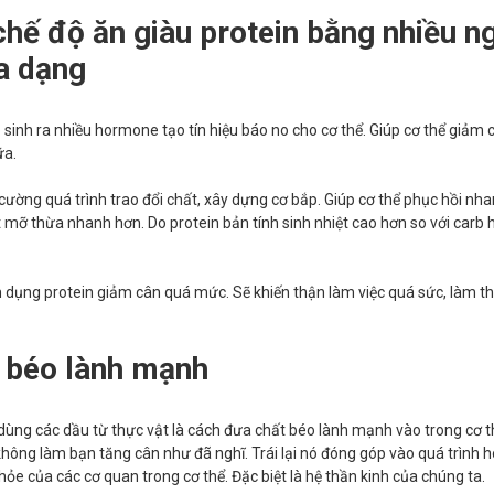
hế độ ăn giàu protein bằng nhiều n
a dạng
p sinh ra nhiều hormone tạo tín hiệu báo no cho cơ thể. Giúp cơ thể giảm
ữa.
cường quá trình trao đổi chất, xây dựng cơ bắp. Giúp cơ thể phục hồi nh
 mỡ thừa nhanh hơn. Do protein bản tính sinh nhiệt cao hơn so với carb 
 dụng protein giảm cân quá mức. Sẽ khiến thận làm việc quá sức, làm t
 béo lành mạnh
dùng các dầu từ thực vật là cách đưa chất béo lành mạnh vào trong cơ t
hông làm bạn tăng cân như đã nghĩ. Trái lại nó đóng góp vào quá trình 
hỏe của các cơ quan trong cơ thể. Đặc biệt là hệ thần kinh của chúng ta.