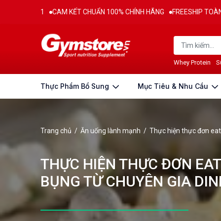
M KẾT CHUẨN 100% CHÍNH HÃNG
FREESHIP TOÀN QUỐC CHO ĐƠN HÀ
Whey Protein
S
Thực Phẩm Bổ Sung
Mục Tiêu & Nhu Cầu
Trang chủ
/
Ăn uống lành mạnh
/
Thực hiện thực đơn ea
THỰC HIỆN THỰC ĐƠN EAT
BỤNG TỪ CHUYÊN GIA DI