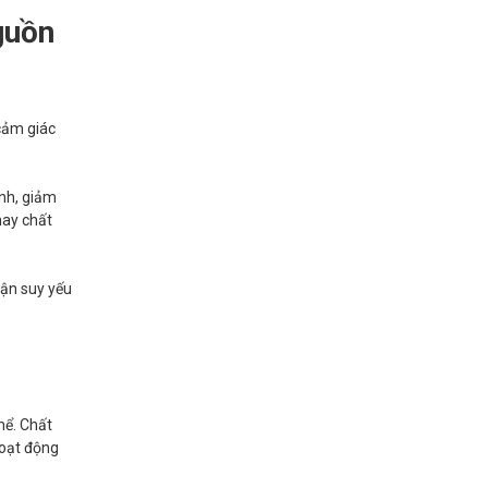
guồn
 cảm giác
anh, giảm
hay chất
hận suy yếu
hể. Chất
hoạt động