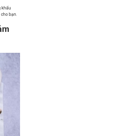
g khẩu
t cho bạn.
iảm