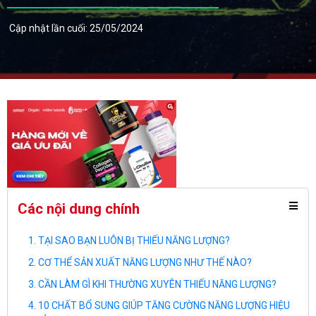
Cập nhật lần cuối: 25/05/2024
Các nội dung chính
TẠI SAO BẠN LUÔN BỊ THIẾU NĂNG LƯỢNG?
CƠ THỂ SẢN XUẤT NĂNG LƯỢNG NHƯ THẾ NÀO?
CẦN LÀM GÌ KHI THƯỜNG XUYÊN THIẾU NĂNG LƯỢNG?
10 CHẤT BỔ SUNG GIÚP TĂNG CƯỜNG NĂNG LƯỢNG HIỆU