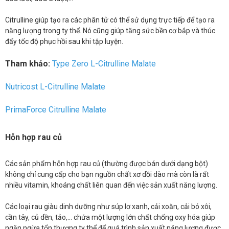
Citrulline giúp tạo ra các phân tử có thể sử dụng trực tiếp để tạo ra
năng lượng trong ty thể. Nó cũng giúp tăng sức bền cơ bắp và thúc
đẩy tốc độ phục hồi sau khi tập luyện.
Tham khảo:
Type Zero L-Citrulline Malate
Nutricost L-Citrulline Malate
PrimaForce Citrulline Malate
Hỗn hợp rau củ
Các sản phẩm hỗn hợp rau củ (thường được bán dưới dạng bột)
không chỉ cung cấp cho bạn nguồn chất xơ dồi dào mà còn là rất
nhiều vitamin, khoáng chất liên quan đến việc sản xuất năng lượng.
Các loại rau giàu dinh dưỡng như súp lơ xanh, cải xoăn, cải bó xôi,
cần tây, củ dền, tảo,... chứa một lượng lớn chất chống oxy hóa giúp
ngăn ngừa tổn thương ty thể để quá trình sản xuất năng lượng được