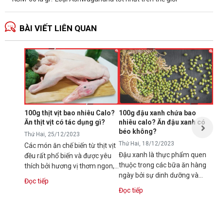
BÀI VIẾT LIÊN QUAN
Ă
p
T
N
p
s
100g thịt vịt bao nhiêu Calo?
100g đậu xanh chứa bao
t
Ăn thịt vịt có tác dụng gì?
nhiêu calo? Ăn đậu xanh có
Đ
t
béo không?
Thứ Hai, 25/12/2023
Thứ Hai, 18/12/2023
Các món ăn chế biến từ thịt vịt
Đậu xanh là thực phẩm quen
đều rất phổ biến và được yêu
thuộc trong các bữa ăn hàng
thích bởi hương vị thơm ngon,
ngày bởi sự dinh dưỡng và
dinh dưỡng. Vậy bạn có...
Đọc tiếp
hương vị thơm ngon. Tuy vậy,
Đọc tiếp
nhiều người...