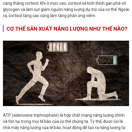
căng thẳng cortisol. Khi ở mức cao, cortisol sẽ kích thích gan phá vỡ
glycogen và làm sụt giảm nguồn năng lượng dự trữ của cơ thể. Ngoài
ra, cortisol tăng cao cũng làm tăng phản ứng viêm.
CƠ THỂ SẢN XUẤT NĂNG LƯỢNG NHƯ THẾ NÀO?
ATP (adenosine triphosphate) là hợp chất mang năng lượng chính
và tồn tại trong mọi tế bào của cơ thể chúng ta. Ty thể, được coi là
nhà máy năng lượng của tế bào, hoạt động để tạo ra năng lượng từ