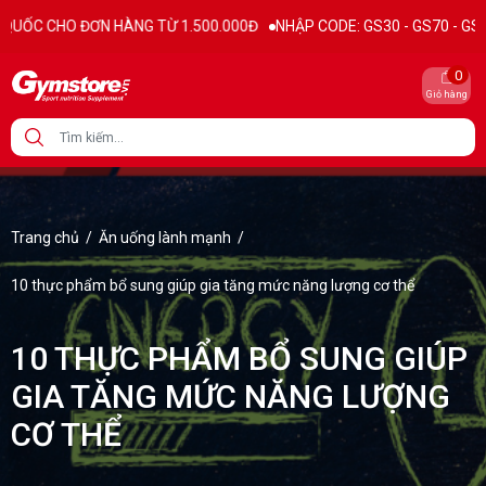
 TỪ 1.500.000Đ
NHẬP CODE: GS30 - GS70 - GS100 giảm trực tiếp 30K 
0
Giỏ hàng
Trang chủ
/
Ăn uống lành mạnh
/
10 thực phẩm bổ sung giúp gia tăng mức năng lượng cơ thể
10 THỰC PHẨM BỔ SUNG GIÚP
GIA TĂNG MỨC NĂNG LƯỢNG
CƠ THỂ