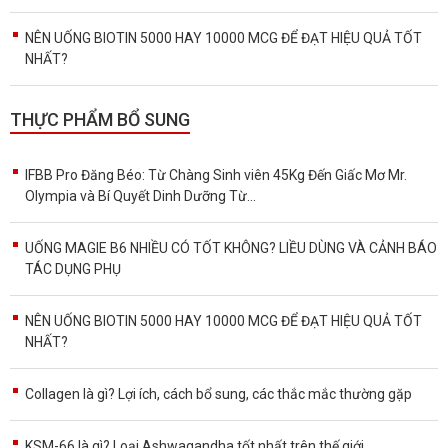
NÊN UỐNG BIOTIN 5000 HAY 10000 MCG ĐỂ ĐẠT HIỆU QUẢ TỐT
NHẤT?
THỰC PHẨM BỔ SUNG
IFBB Pro Đăng Béo: Từ Chàng Sinh viên 45Kg Đến Giấc Mơ Mr.
Olympia và Bí Quyết Dinh Dưỡng Từ...
UỐNG MAGIE B6 NHIỀU CÓ TỐT KHÔNG? LIỀU DÙNG VÀ CẢNH BÁO
TÁC DỤNG PHỤ
NÊN UỐNG BIOTIN 5000 HAY 10000 MCG ĐỂ ĐẠT HIỆU QUẢ TỐT
NHẤT?
Collagen là gì? Lợi ích, cách bổ sung, các thắc mắc thường gặp
KSM-66 là gì? Loại Ashwagandha tốt nhất trên thế giới