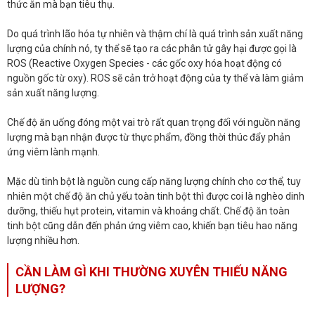
thức ăn mà bạn tiêu thụ.
Do quá trình lão hóa tự nhiên và thậm chí là quá trình sản xuất năng
lượng của chính nó, ty thể sẽ tạo ra các phân tử gây hại được gọi là
ROS (Reactive Oxygen Species - các gốc oxy hóa hoạt động có
nguồn gốc từ oxy). ROS sẽ cản trở hoạt động của ty thể và làm giảm
sản xuất năng lượng.
Chế độ ăn uống đóng một vai trò rất quan trọng đối với nguồn năng
lượng mà bạn nhận được từ thực phẩm, đồng thời thúc đẩy phản
ứng viêm lành mạnh.
Mặc dù tinh bột là nguồn cung cấp năng lượng chính cho cơ thể, tuy
nhiên một chế độ ăn chủ yếu toàn tinh bột thì được coi là nghèo dinh
dưỡng, thiếu hụt protein, vitamin và khoáng chất. Chế độ ăn toàn
tinh bột cũng dẫn đến phản ứng viêm cao, khiến bạn tiêu hao năng
lượng nhiều hơn.
CẦN LÀM GÌ KHI THƯỜNG XUYÊN THIẾU NĂNG
LƯỢNG?