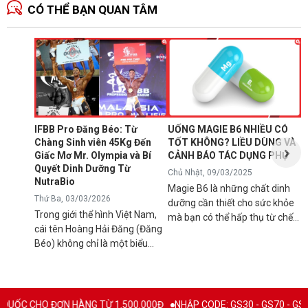
CÓ THỂ BẠN QUAN TÂM
N
1
T
C
B
d
IFBB Pro Đăng Béo: Từ
UỐNG MAGIE B6 NHIỀU CÓ
đ
Chàng Sinh viên 45Kg Đến
TỐT KHÔNG? LIỀU DÙNG VÀ
s
Giấc Mơ Mr. Olympia và Bí
CẢNH BÁO TÁC DỤNG PHỤ
g
Quyết Dinh Dưỡng Từ
Chủ Nhật, 09/03/2025
B
NutraBio
Magie B6 là những chất dinh
k
Thứ Ba, 03/03/2026
dưỡng cần thiết cho sức khỏe
k
Trong giới thể hình Việt Nam,
mà bạn có thể hấp thụ từ chế
5
cái tên Hoàng Hải Đăng (Đăng
độ ăn uống hàng ngày hoặc
h
Béo) không chỉ là một biểu
qua việc sử dụng các loại thực
n
tượng về cơ bắp mà còn là
phẩm bổ sung để tránh các rối
l
minh chứng cho ý chí vươn lên
loạn sức khỏe có thể xảy ra
q
không ngừng. Từ một chàng
nếu cơ thể bị thiếu hụt chúng.
C
trai "cò hương" 45kg, Đăng Béo
Mặc dù đây là chất bổ sung
 TỪ 1.500.000Đ
NHẬP CODE: GS30 - GS70 - GS100 giảm trực tiếp 30K 