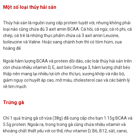
Một số loại thủy hải sản
Thủy hải sản là nguồn cung cấp protein tuyệt vời, nhưng không phải
loại nào cũng chứa đủ 3 axit amin BCAA. Cá hồi, cá ngừ, cá rô phi, cá
chép, cá trê là những thực phẩm chứa cả 3 axit amin Leucine,
Isoleucine và Valine. Hoặc sang chảnh hơn thì có tôm hùm, cua
hoàng đế.
Ngoài hàm lượng BCAA và protein dồi dào, các loài thủy hải sản trên
còn chứa nhiều vitamin D, E, axit béo Omega 3, hàm lượng chất béo
thấp nên mang lại nhiều lợi ích cho thị lực, xương khớp và não bộ,
giảm nguy cơ huyết áp cao, mỡ máu, cholesterol cao và các bệnh lý
về tim mạch.
Trứng gà
Chỉ 1 quả trứng gà cỡ vừa (38g) đã cung cấp cho bạn 1.15g BCAA và
5.5g protein. Ngoài ra, trong trứng gà cũng chứa nhiều vitamin và
khoáng chất thiết yếu với cơ thể, như vitamin D, B6, B12, sắt, canxi,