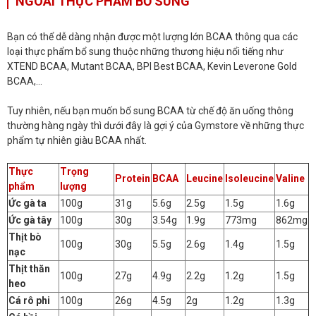
NGOÀI THỰC PHẨM BỔ SUNG
Bạn có thể dễ dàng nhận được một lượng lớn BCAA thông qua các
loại thực phẩm bổ sung thuộc những thương hiệu nổi tiếng như
XTEND BCAA, Mutant BCAA, BPI Best BCAA, Kevin Leverone Gold
BCAA,…
Tuy nhiên, nếu bạn muốn bổ sung BCAA từ chế độ ăn uống thông
thường hàng ngày thì dưới đây là gợi ý của Gymstore về những thực
phẩm tự nhiên giàu BCAA nhất.
Thực
Trọng
Protein
BCAA
Leucine
Isoleucine
Valine
phẩm
lượng
Ức gà ta
100g
31g
5.6g
2.5g
1.5g
1.6g
Ức gà tây
100g
30g
3.54g
1.9g
773mg
862mg
Thịt bò
100g
30g
5.5g
2.6g
1.4g
1.5g
nạc
Thịt thăn
100g
27g
4.9g
2.2g
1.2g
1.5g
heo
Cá rô phi
100g
26g
4.5g
2g
1.2g
1.3g