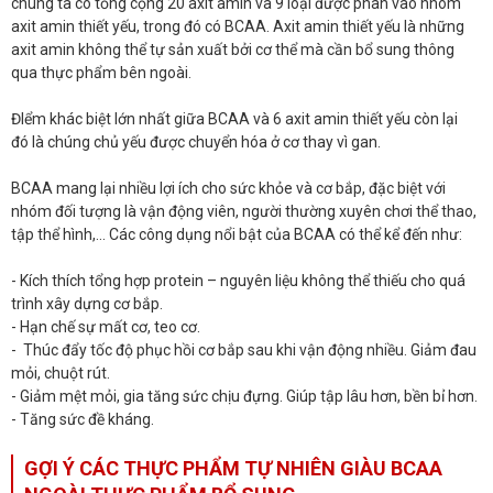
chúng ta có tổng cộng 20 axit amin và 9 loại được phân vào nhóm
axit amin thiết yếu, trong đó có BCAA. Axit amin thiết yếu là những
axit amin không thể tự sản xuất bởi cơ thể mà cần bổ sung thông
qua thực phẩm bên ngoài.
ĐIểm khác biệt lớn nhất giữa BCAA và 6 axit amin thiết yếu còn lại
đó là chúng chủ yếu được chuyển hóa ở cơ thay vì gan.
BCAA mang lại nhiều lợi ích cho sức khỏe và cơ bắp, đặc biệt với
nhóm đối tượng là vận động viên, người thường xuyên chơi thể thao,
tập thể hình,… Các công dụng nổi bật của BCAA có thể kể đến như:
- Kích thích tổng hợp protein – nguyên liệu không thể thiếu cho quá
trình xây dựng cơ bắp.
- Hạn chế sự mất cơ, teo cơ.
- Thúc đẩy tốc độ phục hồi cơ bắp sau khi vận động nhiều. Giảm đau
mỏi, chuột rút.
- Giảm mệt mỏi, gia tăng sức chịu đựng. Giúp tập lâu hơn, bền bỉ hơn.
- Tăng sức đề kháng.
GỢI Ý CÁC THỰC PHẨM TỰ NHIÊN GIÀU BCAA