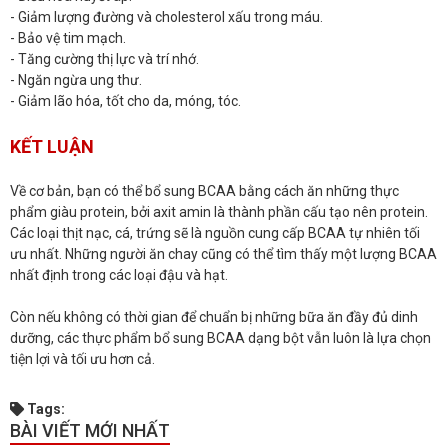
- Giảm lượng đường và cholesterol xấu trong máu.
- Bảo vệ tim mạch.
- Tăng cường thị lực và trí nhớ.
- Ngăn ngừa ung thư.
- Giảm lão hóa, tốt cho da, móng, tóc.
KẾT LUẬN
Về cơ bản, bạn có thể bổ sung BCAA bằng cách ăn những thực
phẩm giàu protein, bởi axit amin là thành phần cấu tạo nên protein.
Các loại thịt nạc, cá, trứng sẽ là nguồn cung cấp BCAA tự nhiên tối
ưu nhất. Những người ăn chay cũng có thể tìm thấy một lượng BCAA
nhất định trong các loại đậu và hạt.
Còn nếu không có thời gian để chuẩn bị những bữa ăn đầy đủ dinh
dưỡng, các thực phẩm bổ sung BCAA dạng bột vẫn luôn là lựa chọn
tiện lợi và tối ưu hơn cả.
Tags:
BÀI VIẾT MỚI NHẤT