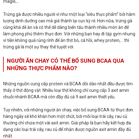
magie,…
Trứng gà được nhiều người ví như một loại “siêu thực phẩm” bởi hàm
lượng dinh dưỡng cao mà giá thành lại cực kỳ rẻ. Hơn nữa, trứng gà
cũng khá dễ ăn và có thể dễ dàng biến tấu thành nhiều món ăn để
làm phong phú thêm thực đơn. Với những bạn hay đi tập gym nhưng
ví tiền không quá rủng rỉnh để ăn thịt bò, cá hồi, whey protein,… thì
trứng gà là một sự thay thế tuyệt vời.
NGƯỜI ĂN CHAY CÓ THỂ BỔ SUNG BCAA QUA
NHỮNG THỰC PHẨM NÀO?
Những nguồn cung cấp protein và BCAA dồi dào nhất đều được tìm
thấy ở thịt động vật. Nhiều loại thịt không chỉ cung cấp 3 axit amin
chuỗi nhánh BCAA mà còn đầy đủ cả 9 axit amin thiết yếu.
Tuy nhiên, với những người ăn chay, việc bổ sung BCAA từ thực đơn
hàng ngày sẽ khó khăn hơn một chút, bởi mỗi loại trái cây, rau củ
thường chỉ chứa một vài axit amin. Giải pháp là bạn hãy kết hợp đa
dạng các loại trái cây, rau củ để nhận được nguồn axit amin đầy đủ
nhất.