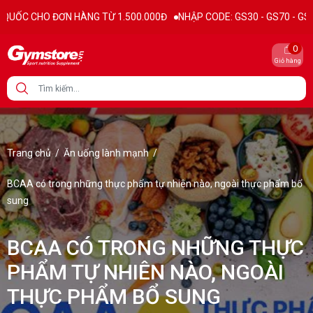
N HÀNG TỪ 1.500.000Đ
NHẬP CODE: GS30 - GS70 - GS100 giảm trực t
0
Giỏ hàng
Trang chủ
/
Ăn uống lành mạnh
/
BCAA có trong những thực phẩm tự nhiên nào, ngoài thực phẩm bổ
sung
BCAA CÓ TRONG NHỮNG THỰC
PHẨM TỰ NHIÊN NÀO, NGOÀI
THỰC PHẨM BỔ SUNG