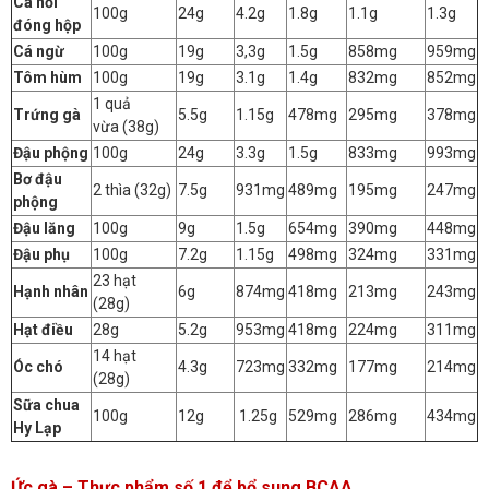
Cá hồi
100g
24g
4.2g
1.8g
1.1g
1.3g
đóng hộp
Cá ngừ
100g
19g
3,3g
1.5g
858mg
959mg
Tôm hùm
100g
19g
3.1g
1.4g
832mg
852mg
1 quả
Trứng gà
5.5g
1.15g
478mg
295mg
378mg
vừa (38g)
Đậu phộng
100g
24g
3.3g
1.5g
833mg
993mg
Bơ đậu
2 thìa (32g)
7.5g
931mg
489mg
195mg
247mg
phộng
Đậu lăng
100g
9g
1.5g
654mg
390mg
448mg
Đậu phụ
100g
7.2g
1.15g
498mg
324mg
331mg
23 hạt
Hạnh nhân
6g
874mg
418mg
213mg
243mg
(28g)
Hạt điều
28g
5.2g
953mg
418mg
224mg
311mg
14 hạt
Óc chó
4.3g
723mg
332mg
177mg
214mg
(28g)
Sữa chua
100g
12g
1.25g
529mg
286mg
434mg
Hy Lạp
Ức gà – Thực phẩm số 1 để bổ sung BCAA