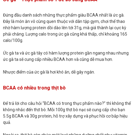
Đứng đầu danh sách những thực phẩm giàu BCAA nhất là ức gà.
Đây là món ăn vô cùng quen thuộc với dân tập gym, chơi thể thao
nhờ hàm lượng protein dồi dào lên tới 31g, mà giá thành lại cực kỳ
phải chăng. Lượng calo trong ức gà cũng khá thấp, chỉ khoảng 165
calo/100g.
Ức gà ta và ức gà tây có hàm lượng protein gần ngang nhau nhưng
ức gà ta sẽ cung cấp nhiều BCAA hơn và cũng dễ mua hơn.
Nhược điểm của ức gà là hơi khó ăn, dễ gây ngán.
BCAA có nhiều trong thịt bò
Để trả lời cho câu hỏi “BCAA có trong thực phẩm nào?” thì không thể
không nhắc đến thịt bò. Mỗi 100g thịt bò nạc sẽ cung cấp cho bạn
5.5g BCAA và 30g protein, hỗ trợ xây dựng và phục hồi cơ bắp hiệu
quả.
Ngoài ra, thịt bò còn chứa một loạt những dưỡng chất như vitamin