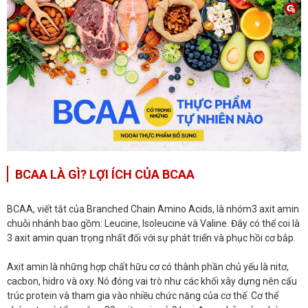
BCAA LÀ GÌ? LỢI ÍCH CỦA BCAA
BCAA, viết tắt của Branched Chain Amino Acids, là nhóm3 axit amin
chuỗi nhánh bao gồm: Leucine, Isoleucine và Valine. Đây có thể coi là
3 axit amin quan trọng nhất đối với sự phát triển và phục hồi cơ bắp.
Axit amin là những hợp chất hữu cơ có thành phần chủ yếu là nitơ,
cacbon, hidro và oxy. Nó đóng vai trò như các khối xây dựng nên cấu
trúc protein và tham gia vào nhiều chức năng của cơ thể. Cơ thể