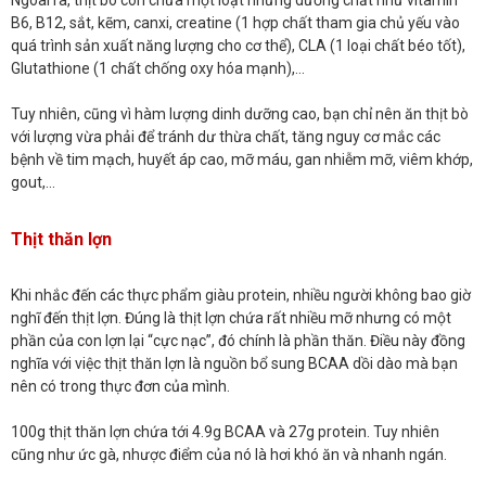
B6, B12, sắt, kẽm, canxi, creatine (1 hợp chất tham gia chủ yếu vào
quá trình sản xuất năng lượng cho cơ thể), CLA (1 loại chất béo tốt),
Glutathione (1 chất chống oxy hóa mạnh),…
Tuy nhiên, cũng vì hàm lượng dinh dưỡng cao, bạn chỉ nên ăn thịt bò
với lượng vừa phải để tránh dư thừa chất, tăng nguy cơ mắc các
bệnh về tim mạch, huyết áp cao, mỡ máu, gan nhiễm mỡ, viêm khớp,
gout,…
Thịt thăn lợn
Khi nhắc đến các thực phẩm giàu protein, nhiều người không bao giờ
nghĩ đến thịt lợn. Đúng là thịt lợn chứa rất nhiều mỡ nhưng có một
phần của con lợn lại “cực nạc”, đó chính là phần thăn. Điều này đồng
nghĩa với việc thịt thăn lợn là nguồn bổ sung BCAA dồi dào mà bạn
nên có trong thực đơn của mình.
100g thịt thăn lợn chứa tới 4.9g BCAA và 27g protein. Tuy nhiên
cũng như ức gà, nhược điểm của nó là hơi khó ăn và nhanh ngán.