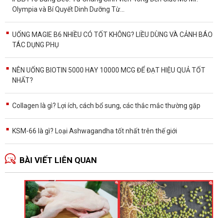
Olympia và Bí Quyết Dinh Dưỡng Từ...
UỐNG MAGIE B6 NHIỀU CÓ TỐT KHÔNG? LIỀU DÙNG VÀ CẢNH BÁO
TÁC DỤNG PHỤ
NÊN UỐNG BIOTIN 5000 HAY 10000 MCG ĐỂ ĐẠT HIỆU QUẢ TỐT
NHẤT?
Collagen là gì? Lợi ích, cách bổ sung, các thắc mắc thường gặp
KSM-66 là gì? Loại Ashwagandha tốt nhất trên thế giới
BÀI VIẾT LIÊN QUAN
Ă
p
T