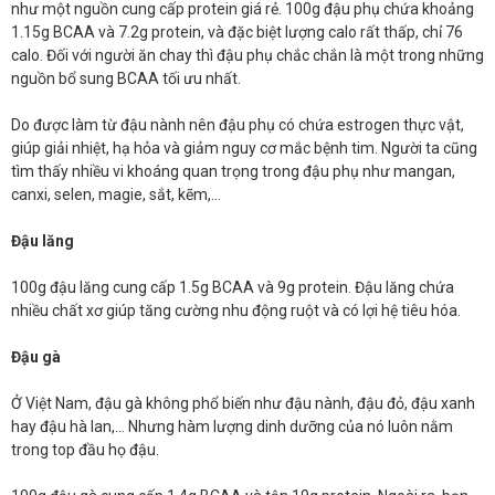
như một nguồn cung cấp protein giá rẻ. 100g đậu phụ chứa khoảng
1.15g BCAA và 7.2g protein, và đặc biệt lượng calo rất thấp, chỉ 76
calo. Đối với người ăn chay thì đậu phụ chắc chắn là một trong những
nguồn bổ sung BCAA tối ưu nhất.
Do được làm từ đậu nành nên đậu phụ có chứa estrogen thực vật,
giúp giải nhiệt, hạ hỏa và giảm nguy cơ mắc bệnh tim. Người ta cũng
tìm thấy nhiều vi khoáng quan trọng trong đậu phụ như mangan,
canxi, selen, magie, sắt, kẽm,…
Đậu lăng
100g đậu lăng cung cấp 1.5g BCAA và 9g protein. Đậu lăng chứa
nhiều chất xơ giúp tăng cường nhu động ruột và có lợi hệ tiêu hóa.
Đậu gà
Ở Việt Nam, đậu gà không phổ biến như đậu nành, đậu đỏ, đậu xanh
hay đậu hà lan,… Nhưng hàm lượng dinh dưỡng của nó luôn nằm
trong top đầu họ đậu.