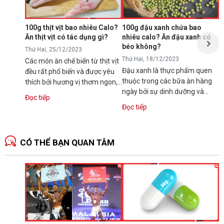
N
p
s
100g thịt vịt bao nhiêu Calo?
100g đậu xanh chứa bao
t
Ăn thịt vịt có tác dụng gì?
nhiêu calo? Ăn đậu xanh có
Đ
t
béo không?
Thứ Hai, 25/12/2023
Thứ Hai, 18/12/2023
Các món ăn chế biến từ thịt vịt
Đậu xanh là thực phẩm quen
đều rất phổ biến và được yêu
thuộc trong các bữa ăn hàng
thích bởi hương vị thơm ngon,
ngày bởi sự dinh dưỡng và
dinh dưỡng. Vậy bạn có...
Đọc tiếp
hương vị thơm ngon. Tuy vậy,
Đọc tiếp
nhiều người...
CÓ THỂ BẠN QUAN TÂM
N
1
T
C
B