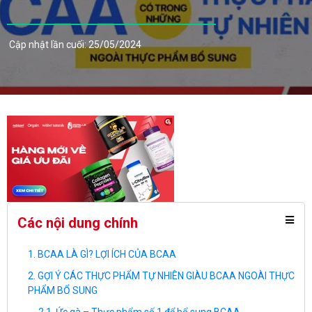
Cập nhật lần cuối: 25/05/2024
Các nội dung chính
BCAA LÀ GÌ? LỢI ÍCH CỦA BCAA
GỢI Ý CÁC THỰC PHẨM TỰ NHIÊN GIÀU BCAA NGOÀI THỰC
PHẨM BỔ SUNG
Ức gà – Thực phẩm số 1 để bổ sung BCAA