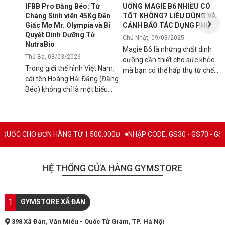
d
IFBB Pro Đăng Béo: Từ
UỐNG MAGIE B6 NHIỀU CÓ
đ
Chàng Sinh viên 45Kg Đến
TỐT KHÔNG? LIỀU DÙNG VÀ
s
Giấc Mơ Mr. Olympia và Bí
CẢNH BÁO TÁC DỤNG PHỤ
g
Quyết Dinh Dưỡng Từ
Chủ Nhật, 09/03/2025
B
NutraBio
Magie B6 là những chất dinh
k
Thứ Ba, 03/03/2026
dưỡng cần thiết cho sức khỏe
k
Trong giới thể hình Việt Nam,
mà bạn có thể hấp thụ từ chế
5
cái tên Hoàng Hải Đăng (Đăng
độ ăn uống hàng ngày hoặc
h
Béo) không chỉ là một biểu
qua việc sử dụng các loại thực
n
tượng về cơ bắp mà còn là
phẩm bổ sung để tránh các rối
l
minh chứng cho ý chí vươn lên
loạn sức khỏe có thể xảy ra
q
không ngừng. Từ một chàng
nếu cơ thể bị thiếu hụt chúng.
C
trai "cò hương" 45kg, Đăng Béo
Mặc dù đây là chất bổ sung
N HÀNG TỪ 1.500.000Đ
NHẬP CODE: GS30 - GS70 - GS100 giảm trực t
B
đã chính thức ghi tên mình vào
thiết yếu nhưng vẫn có rất
c
lịch sử thể hình nước nhà với
nhiều người băn khoăn và đặt
c
tấm thẻ IFBB Pro danh giá.
câu hỏi "Uống magie B6 nhiều
HỆ THỐNG CỬA HÀNG GYMSTORE
n
Hôm nay, hãy cùng Gymstore
có tốt không?", hãy cùng tìm
l
nhìn lại hành trình đầy thăng
hiểu và làm sáng tỏ vấn đề này
c
trầm này và khám phá "vũ khí
qua bài viết dưới đây. MAGIE
1
q
GYMSTORE XÃ ĐÀN
bí mật" giúp anh duy trì phong
B6 LÀ GÌ? Magie B6 là một
n
độ đỉnh cao: Thương hiệu thực
loại thuốc bổ sung giúp tăng
398 Xã Đàn, Văn Miếu - Quốc Tử Giám, TP. Hà Nội
t