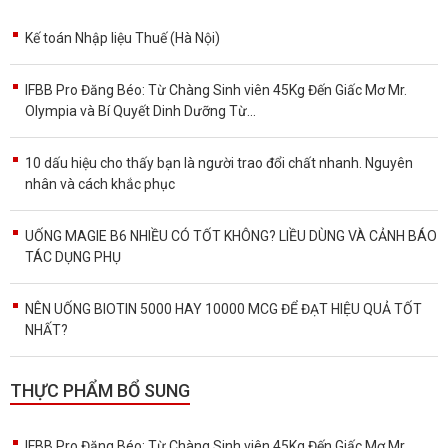
Kế toán Nhập liệu Thuế (Hà Nội)
IFBB Pro Đăng Béo: Từ Chàng Sinh viên 45Kg Đến Giấc Mơ Mr.
Olympia và Bí Quyết Dinh Dưỡng Từ...
10 dấu hiệu cho thấy bạn là người trao đổi chất nhanh. Nguyên
nhân và cách khắc phục
UỐNG MAGIE B6 NHIỀU CÓ TỐT KHÔNG? LIỀU DÙNG VÀ CẢNH BÁO
TÁC DỤNG PHỤ
NÊN UỐNG BIOTIN 5000 HAY 10000 MCG ĐỂ ĐẠT HIỆU QUẢ TỐT
NHẤT?
THỰC PHẨM BỔ SUNG
IFBB Pro Đăng Béo: Từ Chàng Sinh viên 45Kg Đến Giấc Mơ Mr.