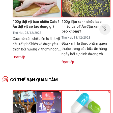
T
N
p
s
100g thịt vịt bao nhiêu Calo?
100g đậu xanh chứa bao
t
Ăn thịt vịt có tác dụng gì?
nhiêu calo? Ăn đậu xanh có
Đ
t
béo không?
Thứ Hai, 25/12/2023
Thứ Hai, 18/12/2023
Các món ăn chế biến từ thịt vịt
Đậu xanh là thực phẩm quen
đều rất phổ biến và được yêu
thuộc trong các bữa ăn hàng
thích bởi hương vị thơm ngon,
ngày bởi sự dinh dưỡng và
dinh dưỡng. Vậy bạn có...
Đọc tiếp
hương vị thơm ngon. Tuy vậy,
Đọc tiếp
nhiều người...
CÓ THỂ BẠN QUAN TÂM
N
1
T
C