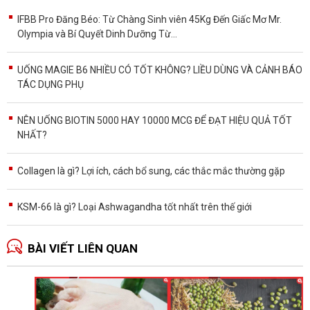
IFBB Pro Đăng Béo: Từ Chàng Sinh viên 45Kg Đến Giấc Mơ Mr.
Olympia và Bí Quyết Dinh Dưỡng Từ...
UỐNG MAGIE B6 NHIỀU CÓ TỐT KHÔNG? LIỀU DÙNG VÀ CẢNH BÁO
TÁC DỤNG PHỤ
NÊN UỐNG BIOTIN 5000 HAY 10000 MCG ĐỂ ĐẠT HIỆU QUẢ TỐT
NHẤT?
Collagen là gì? Lợi ích, cách bổ sung, các thắc mắc thường gặp
KSM-66 là gì? Loại Ashwagandha tốt nhất trên thế giới
BÀI VIẾT LIÊN QUAN
Ă
p