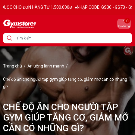
 HÀNG TỪ 1.500.000Đ
NHẬP CODE: GS30 - GS70 - GS100 giảm trực tiế
0
Giỏ hàng
Trang chủ
/
Ăn uống lành mạnh
/
Chế độ ăn cho người tập gym giúp tăng cơ, giảm mỡ cần có những
gì?
CHẾ ĐỘ ĂN CHO NGƯỜI TẬP
GYM GIÚP TĂNG CƠ, GIẢM MỠ
CẦN CÓ NHỮNG GÌ?