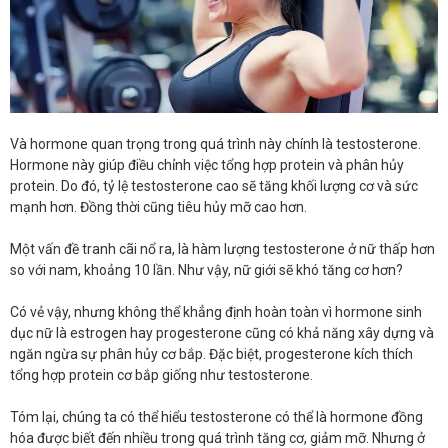
Và hormone quan trọng trong quá trình này chính là testosterone.
Hormone này giúp điều chỉnh việc tổng hợp protein và phân hủy
protein. Do đó, tỷ lệ testosterone cao sẽ tăng khối lượng cơ và sức
mạnh hơn. Đồng thời cũng tiêu hủy mỡ cao hơn.
Một vấn đề tranh cãi nổ ra, là hàm lượng testosterone ở nữ thấp hơn
so với nam, khoảng 10 lần. Như vậy, nữ giới sẽ khó tăng cơ hơn?
Có vẻ vậy, nhưng không thể khẳng định hoàn toàn vì hormone sinh
dục nữ là estrogen hay progesterone cũng có khả năng xây dựng và
ngăn ngừa sự phân hủy cơ bắp. Đặc biệt, progesterone kích thích
tổng hợp protein cơ bắp giống như testosterone.
Tóm lại, chúng ta có thể hiểu testosterone có thể là hormone đồng
hóa được biết đến nhiều trong quá trình tăng cơ, giảm mỡ. Nhưng ở