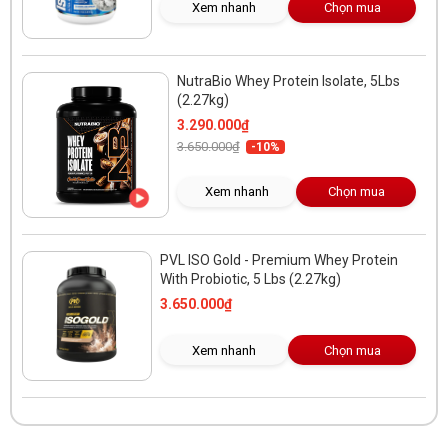
Xem nhanh
Chọn mua
NutraBio Whey Protein Isolate, 5Lbs
(2.27kg)
3.290.000₫
3.650.000₫
-10%
Xem nhanh
Chọn mua
PVL ISO Gold - Premium Whey Protein
With Probiotic, 5 Lbs (2.27kg)
3.650.000₫
Xem nhanh
Chọn mua