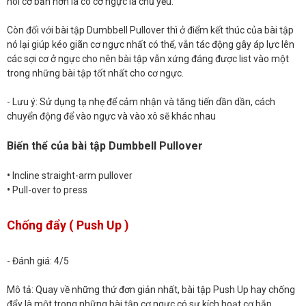
nói cơ bản hơn là co cơ ngực là chủ yếu.
Còn đối với bài tập Dumbbell Pullover thì ở điểm kết thúc của bài tập
nó lại giúp kéo giãn cơ ngực nhất có thể, vẫn tác động gây áp lực lên
các sợi cơ ở ngực cho nên bài tập vẫn xứng đáng được list vào một
trong những bài tập tốt nhất cho cơ ngực.
- Lưu ý: Sử dụng tạ nhẹ để cảm nhận và tăng tiến dần dần, cách
chuyển động để vào ngực và vào xô sẽ khác nhau
Biến thể của bài tập Dumbbell Pullover
•
Incline straight-arm pullover
•
Pull-over to press
Chống đẩy ( Push Up )
- Đánh giá: 4/5
Mô tả: Quay về những thứ đơn giản nhất, bài tập Push Up hay chống
đẩy là một trong những bài tập cơ ngực có sự kích hoạt cơ bắp