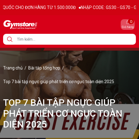
ÀNG TỪ 1.500.000Đ
NHẬP CODE: GS30 - GS70 - GS100 giảm trực tiếp 3
0
Giỏ hàng
Trang chủ
/
Bài tập tổng hợp
/
Top 7 bài tập ngực giúp phát triển cơ ngực toàn diện 2025
TOP 7 BÀI TẬP NGỰC GIÚP
PHÁT TRIỂN CƠ NGỰC TOÀN
DIỆN 2025