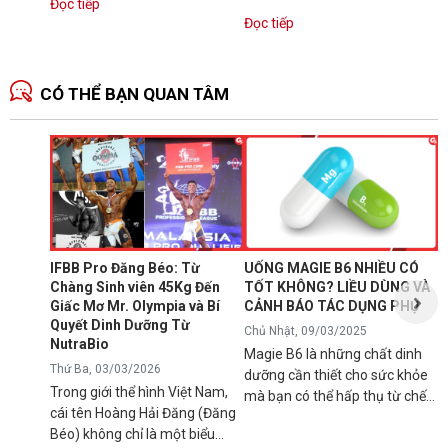
Đọc tiếp
dụng với máy chuyên biệt để...
làm giảm...
Đọc tiếp
CÓ THỂ BẠN QUAN TÂM
N
1
T
C
B
d
IFBB Pro Đăng Béo: Từ
UỐNG MAGIE B6 NHIỀU CÓ
đ
Chàng Sinh viên 45Kg Đến
TỐT KHÔNG? LIỀU DÙNG VÀ
s
Giấc Mơ Mr. Olympia và Bí
CẢNH BÁO TÁC DỤNG PHỤ
g
Quyết Dinh Dưỡng Từ
Chủ Nhật, 09/03/2025
B
NutraBio
Magie B6 là những chất dinh
k
Thứ Ba, 03/03/2026
dưỡng cần thiết cho sức khỏe
k
Trong giới thể hình Việt Nam,
mà bạn có thể hấp thụ từ chế
5
cái tên Hoàng Hải Đăng (Đăng
độ ăn uống hàng ngày hoặc
h
Béo) không chỉ là một biểu
qua việc sử dụng các loại thực
n