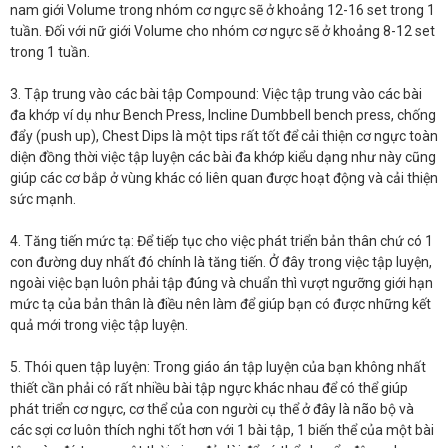
nam giới Volume trong nhóm cơ ngực sẽ ở khoảng 12-16 set trong 1
tuần. Đối với nữ giới Volume cho nhóm cơ ngực sẽ ở khoảng 8-12 set
trong 1 tuần.
3. Tập trung vào các bài tập Compound: Việc tập trung vào các bài
đa khớp ví dụ như Bench Press, Incline Dumbbell bench press, chống
đẩy (push up), Chest Dips là một tips rất tốt để cải thiện cơ ngực toàn
diện đồng thời việc tập luyện các bài đa khớp kiểu dạng như này cũng
giúp các cơ bắp ở vùng khác có liên quan được hoạt động và cải thiện
sức mạnh.
4. Tăng tiến mức tạ: Để tiếp tục cho việc phát triển bản thân chứ có 1
con đường duy nhất đó chính là tăng tiến. Ở đây trong việc tập luyện,
ngoài việc bạn luôn phải tập đúng và chuẩn thì vượt ngưỡng giới hạn
mức tạ của bản thân là điều nên làm để giúp bạn có được những kết
quả mới trong việc tập luyện.
5. Thói quen tập luyện: Trong giáo án tập luyện của bạn không nhất
thiết cần phải có rất nhiều bài tập ngực khác nhau để có thể giúp
phát triển cơ ngực, cơ thể của con người cụ thể ở đây là não bộ và
các sợi cơ luôn thích nghi tốt hơn với 1 bài tập, 1 biến thể của một bài