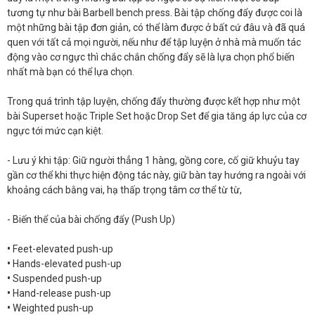
tương tự như bài Barbell bench press. Bài tập chống đẩy được coi là
một những bài tập đơn giản, có thể làm được ở bất cứ đâu và đã quá
quen với tất cả mọi người, nếu như để tập luyện ở nhà mà muốn tác
động vào cơ ngực thì chắc chắn chống đẩy sẽ là lựa chọn phổ biến
nhất mà bạn có thể lựa chọn.
Trong quá trình tập luyện, chống đẩy thường được kết hợp như một
bài Superset hoặc Triple Set hoặc Drop Set để gia tăng áp lực của cơ
ngực tới mức cạn kiệt.
- Lưu ý khi tập: Giữ người thẳng 1 hàng, gồng core, cố giữ khuỷu tay
gần cơ thể khi thực hiện động tác này, giữ bàn tay hướng ra ngoài với
khoảng cách bằng vai, hạ thấp trọng tâm cơ thể từ từ,
- Biến thể của bài chống đẩy (Push Up)
•
Feet-elevated push-up
•
Hands-elevated push-up
•
Suspended push-up
•
Hand-release push-up
•
Weighted push-up