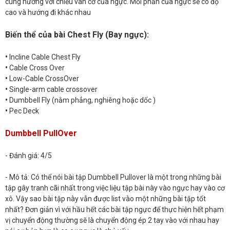
cùng hướng với chiều vân cơ của ngực. Mỗi phần của ngực sẽ có độ
cao và hướng đi khác nhau
Biến thể của bài Chest Fly (Bay ngực):
•
Incline Cable Chest Fly
•
Cable Cross Over
•
Low-Cable CrossOver
•
Single-arm cable crossover
•
Dumbbell Fly (nằm phẳng, nghiêng hoặc dốc )
•
Pec Deck
Dumbbell PullOver
- Đánh giá: 4/5
- Mô tả: Có thể nói bài tập Dumbbell Pullover là một trong những bài
tập gây tranh cãi nhất trong việc liệu tập bài này vào ngực hay vào cơ
xô. Vậy sao bài tập này vẫn được list vào một những bài tập tốt
nhất? Đơn giản vì với hầu hết các bài tập ngực để thực hiện hết phạm
vị chuyển động thường sẽ là chuyển động ép 2 tay vào với nhau hay