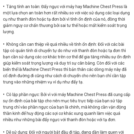
•
Tăng tính an toàn: Đẩy ngực với máy hay Machine Chest Press là
một lựa chọn an toàn hơn rất nhiều so với việc sử dụng các loại dụng
cụ như thanh đòn hoặc tạ đơn bởi vì tính ổn định của nó, đồng thời
giảm nguy cơ chấn thương bởi sai tư thế hoặc mất kiểm soát trọng
lượng.
•
Không cần can thiệp về quá nhiều về tính ổn định: Đối với các bài
tập có quán tính di chuyển tự do như với thanh đòn hoặc tạ đơn thì
bạn cần sử dụng các cơ khác trên cơ thể để gia tăng nhiều sự ổn định
giúp kiểm soát trọng lượng và duy trì sự cân bằng. Còn đối với các
biến thể là Machine Chest Press thì bản thân các dòng máy này đã
cố định đường đi cũng như cách di chuyển cho nên bạn chỉ cần tập
trung vào những nhiệm vụ ví dụ như đẩy tạ.
•
Cô lập phần ngực: Bởi vì với máy Machine Chest Press đã cung cấp
sự ổn định của bài tập cho nên mục tiêu trực tiếp của bạn sử tập
trung chỉ vào phần ngực của bạn là chính, mà không cần vận động
thần kinh để huy động các sợi cơ khác xung quanh làm việc quá
nhiều như những bài đẩy ngực với thanh đòn hoặc với tạ đơn.
•
Dễ sử dụng: Đối với người bắt đầu đi tập, đang dần làm quen với