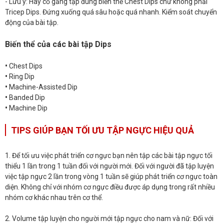
- Lưu ý: Hãy cố gắng tập đúng biến thể Chest Dips chứ không phải
Tricep Dips. Đứng xuống quá sâu hoặc quá nhanh. Kiểm soát chuyển
động của bài tập.
Biến thể của các bài tập Dips
•
Chest Dips
•
Ring Dip
•
Machine-Assisted Dip
•
Banded Dip
•
Machine Dip
TIPS GIÚP BẠN TỐI ƯU TẬP NGỰC HIỆU QUẢ
1. Để tối ưu việc phát triển cơ ngực bạn nên tập các bài tập ngực tối
thiểu 1 lần trong 1 tuần đối với người mới. Đối với người đã tập luyện
việc tập ngực 2 lần trong vòng 1 tuần sẽ giúp phát triển cơ ngực toàn
diện. Không chỉ với nhóm cơ ngực điều được áp dụng trong rất nhiều
nhóm cơ khác nhau trên cơ thể.
2. Volume tập luyện cho người mới tập ngực cho nam và nữ: Đối với