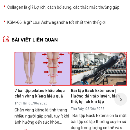
Collagen là gì? Lợi ích, cách bổ sung, các thắc mắc thường gặp
KSM-66 là gì? Loại Ashwagandha tốt nhất trên thế giới
BÀI VIẾT LIÊN QUAN
B
d
p
T
K
l
7 bài tập pilates khắc phục
Bài tập Back Extension |
t
chân vòng kiềng hiệu quả
Hướng dẫn tập luyện, biến
t
thể, lợi ích khi tập
Đ
Thứ Hai, 05/06/2023
Thứ Bảy, 03/06/2023
Chân vòng kiềng là tình trạng
Bài tập Back Extension là một
nhiều người gặp phải, tuy ít khi
bài tập cô lập thường xuyên sử
ảnh hưởng đến sức khỏe
dụng trọng lượng cơ thể và sử
nhưng lại gây mất thẩm mỹ,