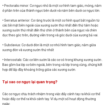
•
Pectoralis minor: Cơ ngực nhỏ là một cơ hình tam giác, mỏng, nằm
ở phần trên của thành ngực bên dưới và năm bên dưới cơ ngực lớn.
•
Serratus anterior: Cơ răng trước là một cơ hình quạt bắt nguồn từ
các bề mặt bên ngoài của xương sườn thứ nhất đến thứ tám hoặc
xương sườn thứ nhất đến thứ chín ở thành bên của ngực và chèn
dọc theo góc trên, đường viền trong và góc dưới của xương bả vai.
•
Subclavius: Cơ dưới đòn là một cơ nhỏ hình tam giác, nằm giữa
xương đòn và xương sườn thứ nhất
•
Intercostals: Các cơ liên sườn là các cơ có trong khung xương sườn .
Bao gồm ba lớp cơ bên ngoài, bên trong và lớp trong cùng, chúng kết
hợp để lấp đầy khoảng trống giữa các xương sườn.
Tại sao cơ ngực lại quan trọng?
Các cơ ngực chịu trách nhiệm trong việc đẩy cánh tay ra khỏi cơ thể
hoặc đẩy cơ thể ra khỏi cánh tay. Ví dụ một số hoạt động thường
ngày: