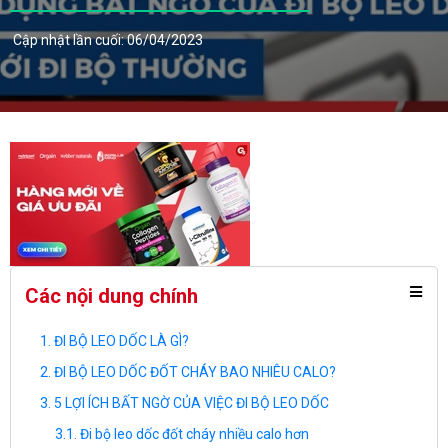
Cập nhật lần cuối: 06/04/2023
Các nội dung chính
ĐI BỘ LEO DỐC LÀ GÌ?
ĐI BỘ LEO DỐC ĐỐT CHÁY BAO NHIÊU CALO?
5 LỢI ÍCH BẤT NGỜ CỦA VIỆC ĐI BỘ LEO DỐC
Đi bộ leo dốc đốt cháy nhiều calo hơn