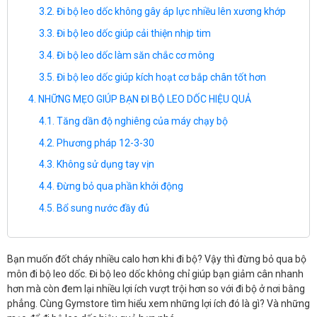
Đi bộ leo dốc không gây áp lực nhiều lên xương khớp
Đi bộ leo dốc giúp cải thiện nhịp tim
Đi bộ leo dốc làm săn chắc cơ mông
Đi bộ leo dốc giúp kích hoạt cơ bắp chân tốt hơn
NHỮNG MẸO GIÚP BẠN ĐI BỘ LEO DỐC HIỆU QUẢ
Tăng dần độ nghiêng của máy chạy bộ
Phương pháp 12-3-30
Không sử dụng tay vịn
Đừng bỏ qua phần khởi động
Bổ sung nước đầy đủ
Bạn muốn đốt cháy nhiều calo hơn khi đi bộ? Vậy thì đừng bỏ qua bộ
môn đi bộ leo dốc. Đi bộ leo dốc không chỉ giúp bạn giảm cân nhanh
hơn mà còn đem lại nhiều lợi ích vượt trội hơn so với đi bộ ở nơi bằng
phẳng. Cùng Gymstore tìm hiểu xem những lợi ích đó là gì? Và những