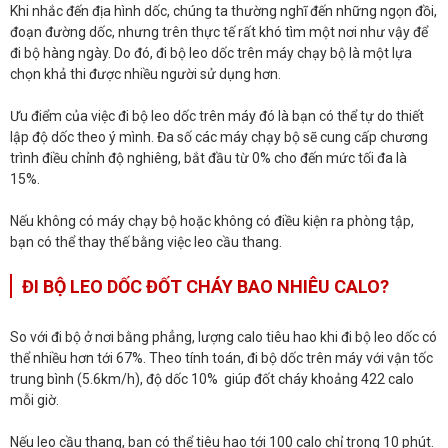
Khi nhắc đến địa hình dốc, chúng ta thường nghĩ đến những ngọn đồi,
đoạn đường dốc, nhưng trên thực tế rất khó tìm một nơi như vậy để
đi bộ hàng ngày. Do đó, đi bộ leo dốc trên máy chạy bộ là một lựa
chọn khả thi được nhiều người sử dụng hơn.
Ưu điểm của việc đi bộ leo dốc trên máy đó là bạn có thể tự do thiết
lập độ dốc theo ý mình. Đa số các máy chạy bộ sẽ cung cấp chương
trình điều chỉnh độ nghiêng, bắt đầu từ 0% cho đến mức tối đa là
15%.
Nếu không có máy chạy bộ hoặc không có điều kiện ra phòng tập,
bạn có thể thay thế bằng việc leo cầu thang.
ĐI BỘ LEO DỐC ĐỐT CHÁY BAO NHIÊU CALO?
So với đi bộ ở nơi bằng phẳng, lượng calo tiêu hao khi đi bộ leo dốc có
thể nhiều hơn tới 67%. Theo tính toán, đi bộ dốc trên máy với vận tốc
trung bình (5.6km/h), độ dốc 10% giúp đốt cháy khoảng 422 calo
mỗi giờ.
Nếu leo cầu thang, bạn có thể tiêu hao tới 100 calo chỉ trong 10 phút.