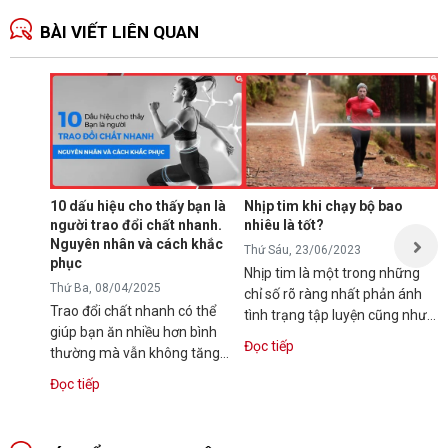
BÀI VIẾT LIÊN QUAN
C
đ
t
T
C
r
10 dấu hiệu cho thấy bạn là
Nhịp tim khi chạy bộ bao
n
người trao đổi chất nhanh.
nhiêu là tốt?
q
Nguyên nhân và cách khắc
Đ
Thứ Sáu, 23/06/2023
c
phục
Nhịp tim là một trong những
Thứ Ba, 08/04/2025
chỉ số rõ ràng nhất phản ánh
Trao đổi chất nhanh có thể
tình trạng tập luyện cũng như
giúp bạn ăn nhiều hơn bình
khả năng duy trì hoạt động thể
Đọc tiếp
thường mà vẫn không tăng
chất...
cân. Tuy nhiên với những người
Đọc tiếp
muốn tăng cân, điều...