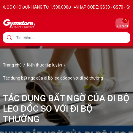
O ĐƠN HÀNG TỪ 1.500.000Đ
NHẬP CODE: GS30 - GS70 - GS100 giảm tr
0
Giỏ hàng
Trang chủ
/
Kiến thức tập luyện
/
Tác dụng bất ngờ của đi bộ leo dốc so với đi bộ thường
TÁC DỤNG BẤT NGỜ CỦA ĐI BỘ
LEO DỐC SO VỚI ĐI BỘ
THƯỜNG