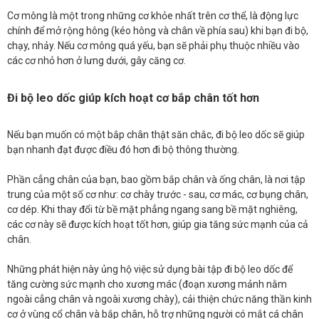
Cơ mông là một trong những cơ khỏe nhất trên cơ thể, là động lực
chính để mở rộng hông (kéo hông và chân về phía sau) khi bạn đi bộ,
chạy, nhảy. Nếu cơ mông quá yếu, bạn sẽ phải phụ thuộc nhiều vào
các cơ nhỏ hơn ở lưng dưới, gây căng cơ.
Đi bộ leo dốc giúp kích hoạt cơ bắp chân tốt hơn
Nếu bạn muốn có một bắp chân thật săn chắc, đi bộ leo dốc sẽ giúp
bạn nhanh đạt được điều đó hơn đi bộ thông thường.
Phần cẳng chân của bạn, bao gồm bắp chân và ống chân, là nơi tập
trung của một số cơ như: cơ chày trước - sau, cơ mác, cơ bụng chân,
cơ dép. Khi thay đổi từ bề mặt phẳng ngang sang bề mặt nghiêng,
các cơ này sẽ được kích hoạt tốt hơn, giúp gia tăng sức mạnh của cả
chân.
Những phát hiện này ủng hộ việc sử dụng bài tập đi bộ leo dốc để
tăng cường sức mạnh cho xương mác (đoạn xương mảnh nằm
ngoài cẳng chân và ngoài xương chày), cải thiện chức năng thần kinh
cơ ở vùng cổ chân và bắp chân, hỗ trợ những người có mắt cá chân