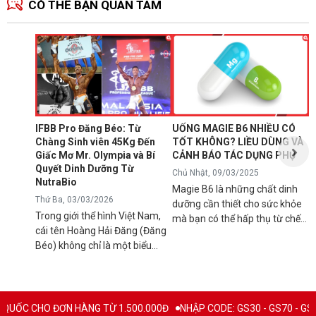
CÓ THỂ BẠN QUAN TÂM
N
1
T
C
B
d
IFBB Pro Đăng Béo: Từ
UỐNG MAGIE B6 NHIỀU CÓ
đ
Chàng Sinh viên 45Kg Đến
TỐT KHÔNG? LIỀU DÙNG VÀ
s
Giấc Mơ Mr. Olympia và Bí
CẢNH BÁO TÁC DỤNG PHỤ
g
Quyết Dinh Dưỡng Từ
Chủ Nhật, 09/03/2025
B
NutraBio
Magie B6 là những chất dinh
k
Thứ Ba, 03/03/2026
dưỡng cần thiết cho sức khỏe
k
Trong giới thể hình Việt Nam,
mà bạn có thể hấp thụ từ chế
5
cái tên Hoàng Hải Đăng (Đăng
độ ăn uống hàng ngày hoặc
h
Béo) không chỉ là một biểu
qua việc sử dụng các loại thực
n
tượng về cơ bắp mà còn là
phẩm bổ sung để tránh các rối
l
minh chứng cho ý chí vươn lên
loạn sức khỏe có thể xảy ra
q
không ngừng. Từ một chàng
nếu cơ thể bị thiếu hụt chúng.
C
trai "cò hương" 45kg, Đăng Béo
Mặc dù đây là chất bổ sung
O ĐƠN HÀNG TỪ 1.500.000Đ
NHẬP CODE: GS30 - GS70 - GS100 giảm tr
B