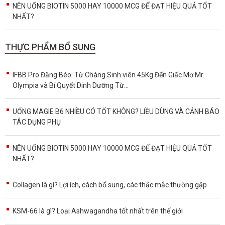
NÊN UỐNG BIOTIN 5000 HAY 10000 MCG ĐỂ ĐẠT HIỆU QUẢ TỐT
NHẤT?
THỰC PHẨM BỔ SUNG
IFBB Pro Đăng Béo: Từ Chàng Sinh viên 45Kg Đến Giấc Mơ Mr.
Olympia và Bí Quyết Dinh Dưỡng Từ...
UỐNG MAGIE B6 NHIỀU CÓ TỐT KHÔNG? LIỀU DÙNG VÀ CẢNH BÁO
TÁC DỤNG PHỤ
NÊN UỐNG BIOTIN 5000 HAY 10000 MCG ĐỂ ĐẠT HIỆU QUẢ TỐT
NHẤT?
Collagen là gì? Lợi ích, cách bổ sung, các thắc mắc thường gặp
KSM-66 là gì? Loại Ashwagandha tốt nhất trên thế giới