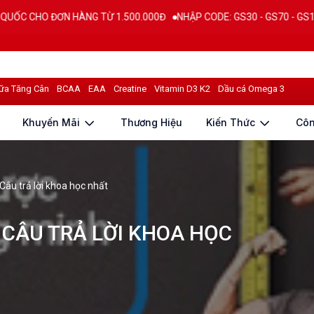
HÀNG TỪ 1.500.000Đ
NHẬP CODE: GS30 - GS70 - GS100 giảm trực tiếp
ữa Tăng Cân
BCAA
EAA
Creatine
Vitamin D3 K2
Dầu cá Omega 3
Khuyến Mãi
Thương Hiệu
Kiến Thức
Cô
âu trả lời khoa học nhất
CÂU TRẢ LỜI KHOA HỌC