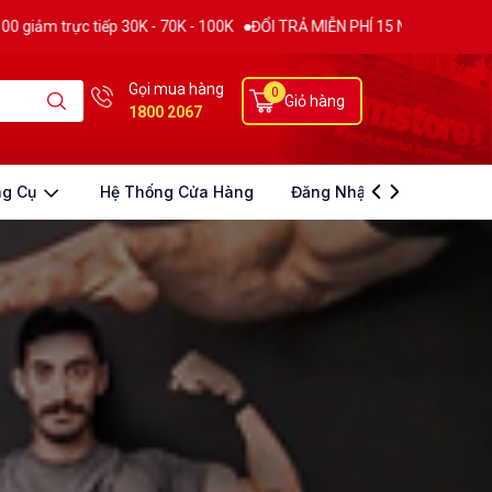
 30K - 70K - 100K
ĐỔI TRẢ MIỄN PHÍ 15 NGÀY
THƯƠNG HIỆU SUPPLE
Gọi mua hàng
0
Giỏ hàng
1800 2067
ng Cụ
Hệ Thống Cửa Hàng
Đăng Nhập