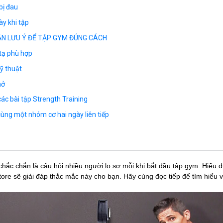
 bị đau
ày khi tập
ẦN LƯU Ý ĐỂ TẬP GYM ĐÚNG CÁCH
tạ phù hợp
ỹ thuật
hở
ác bài tập Strength Training
cùng một nhóm cơ hai ngày liên tiếp
 chắc chắn là câu hỏi nhiều người lo sợ mỗi khi bắt đầu tập gym. Hiểu 
tore sẽ giải đáp thắc mắc này cho bạn. Hãy cùng đọc tiếp để tìm hiểu v