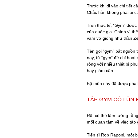
Trước khi đi vào chi tiết 
Chắc hẳn không phải ai cũ
Trên thực tế, “Gym” được 
của quốc gia. Chính vì th
vạm vỡ giống như thần Zeu
Tên gọi “gym” bắt nguồn t
nay, từ “gym” để chỉ hoạt
rộng với nhiều thiết bị ph
hay giảm cân.
Bộ môn này đã được phát t
TẬP GYM CÓ LÙN
Rất có thể lầm tưởng rằng 
mối quan tâm về việc tập 
Tiến sĩ Rob Raponi, một bá