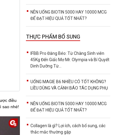
NÊN UỐNG BIOTIN 5000 HAY 10000 MCG
ĐỂ ĐẠT HIỆU QUẢ TỐT NHẤT?
THỰC PHẨM BỔ SUNG
IFBB Pro Đăng Béo: Từ Chàng Sinh viên
45Kg Đến Giấc Mơ Mr. Olympia và Bí Quyết
Dinh Dưỡng Từ...
UỐNG MAGIE B6 NHIỀU CÓ TỐT KHÔNG?
LIỀU DÙNG VÀ CẢNH BÁO TÁC DỤNG PHỤ
được điều
NÊN UỐNG BIOTIN 5000 HAY 10000 MCG
ì sao nhé!
ĐỂ ĐẠT HIỆU QUẢ TỐT NHẤT?
Collagen là gì? Lợi ích, cách bổ sung, các
thắc mắc thường gặp