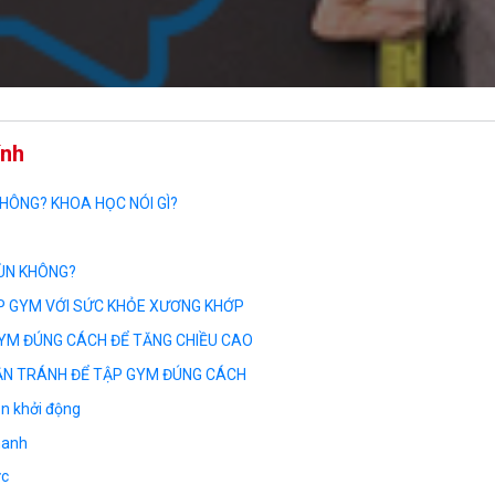
ính
HÔNG? KHOA HỌC NÓI GÌ?
ÙN KHÔNG?
P GYM VỚI SỨC KHỎE XƯƠNG KHỚP
YM ĐÚNG CÁCH ĐỂ TĂNG CHIỀU CAO
ẦN TRÁNH ĐỂ TẬP GYM ĐÚNG CÁCH
n khởi động
hanh
ức