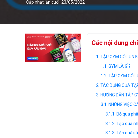
Cập nhật lần cuối: 23/05/2022
Các nội dung ch
TẬP GYM CÓ LÙN K
GYM LÀ GÌ?
TẬP GYM CÓ L
TÁC DỤNG CỦA TẬ
HƯỚNG DẪN TẬP G
NHỮNG VIỆC C
Bỏ qua phầ
Tập quá n
Tập quá s