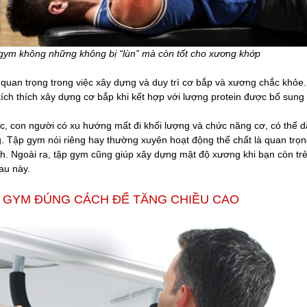
gym không những không bị “lùn” mà còn tốt cho xương khớp
quan trọng trong việc xây dựng và duy trì cơ bắp và xương chắc khỏe
ích thích xây dựng cơ bắp khi kết hợp với lượng protein được bổ sung
tác, con người có xu hướng mất đi khối lượng và chức năng cơ, có thể 
. Tập gym nói riêng hay thường xuyên hoạt động thể chất là quan trọ
h. Ngoài ra, tập gym cũng giúp xây dựng mật độ xương khi bạn còn trẻ
au này.
 GYM ĐÚNG CÁCH ĐỂ TĂNG CHIỀU CAO