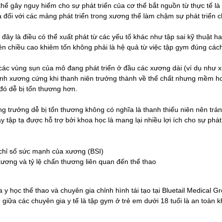
thể gây nguy hiểm cho sự phát triển của cơ thể bắt nguồn từ thực tế là
đối với các mảng phát triển trong xương thể làm chậm sự phát triển c
 đây là điều có thể xuất phát từ các yếu tố khác như tập sai kỹ thuật h
n chiều cao khiêm tốn không phải là hệ quả từ việc tập gym đúng các
các vùng sụn của mô đang phát triển ở đầu các xương dài (ví dụ như x
h xương cứng khi thanh niên trưởng thành về thể chất nhưng mềm h
 đó dễ bị tổn thương hơn.
g trưởng dễ bị tổn thương không có nghĩa là thanh thiếu niên nên trán
y tập tạ được hỗ trợ bởi khoa học là mang lại nhiều lợi ích cho sự phát
hỉ số sức mạnh của xương (BSI)
ương và tỷ lệ chấn thương liên quan đến thể thao
 y học thể thao và chuyên gia chỉnh hình tái tạo tại Bluetail Medical G
 giữa các chuyên gia y tế là tập gym ở trẻ em dưới 18 tuổi là an toàn 