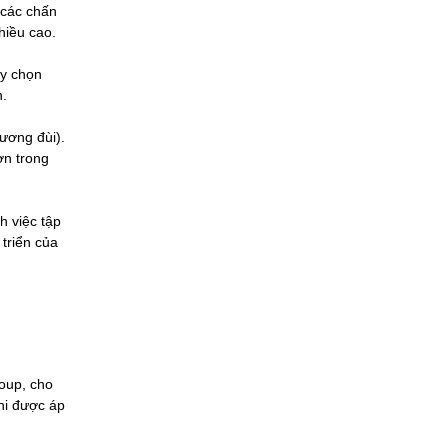
 các chấn
hiều cao.
ay chọn
h.
ương đùi).
ơn trong
h việc tập
 triển của
roup, cho
khi được áp