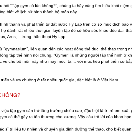
câu hỏi “Tập gym có lùn không?”, chúng ta hãy cùng tìm hiểu khái niệm 
ng biết về lịch sử hình thành bộ môn này.
hình thành và phát triển từ đất nước Hy Lạp trên cơ sở mục đích bảo v
ế họ dành rất nhiều thời gian luyện tập để sở hữu sức khỏe dẻo dai, th
s, Ares,... trong thần thoại Hy Lạp.
ừ “gymnasium”, liên quan đến các hoạt động thể dục, thể thao trong n
 động tập thể hình nói chung. “Gymer” là những người tập thể hình ở k
ục vụ cho bộ môn này như máy móc, tạ,... với mục tiêu phát triển cơ bắ
riển và ưa chuộng ở rất nhiều quốc gia, đặc biệt là ở Việt Nam.
 KHÔNG?
việc tập gym cản trở tăng trưởng chiều cao, đặc biệt là ở trẻ em xuất 
gym có thể gây ra tổn thương cho xương. Vậy câu trả lời của khoa học 
c sĩ trị liệu tự nhiên và chuyên gia dinh dưỡng thể thao, cho biết quan