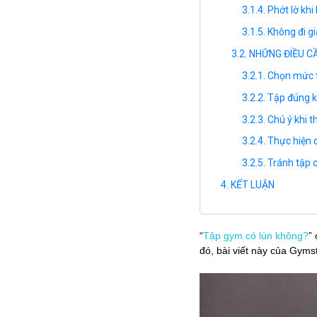
Phớt lờ khi
Không đi gi
NHỮNG ĐIỀU C
Chọn mức 
Tập đúng k
Chú ý khi t
Thực hiện c
Tránh tập 
KẾT LUẬN
“
Tập gym có lùn không?
”
đó, bài viết này của Gyms