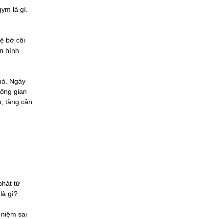
gym là gì.
ệ bờ cõi
ân hình
hà. Ngày
hông gian
p, tăng cân
phát từ
là gì?
 niệm sai