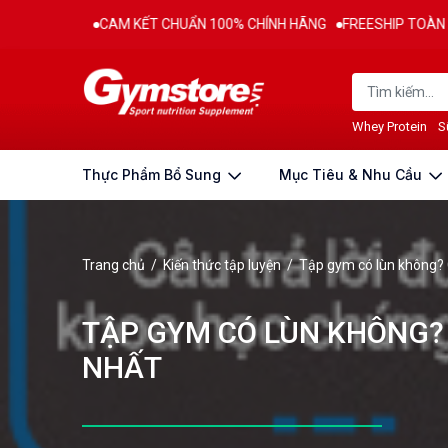
CAM KẾT CHUẨN 100% CHÍNH HÃNG
FREESHIP TOÀN QUỐC CHO ĐƠN 
Whey Protein
S
Thực Phẩm Bổ Sung
Mục Tiêu & Nhu Cầu
Trang chủ
/
Kiến thức tập luyện
/
Tập gym có lùn không? C
TẬP GYM CÓ LÙN KHÔNG? 
NHẤT